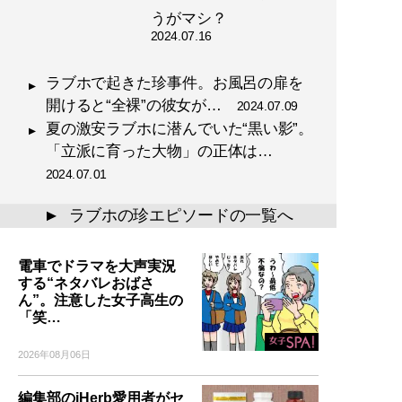
うがマシ？
2024.07.16
ラブホで起きた珍事件。お風呂の扉を
開けると“全裸”の彼女が…
2024.07.09
夏の激安ラブホに潜んでいた“黒い影”。
「立派に育った大物」の正体は…
2024.07.01
ラブホの珍エピソードの一覧へ
▲
電車でドラマを大声実況
する“ネタバレおばさ
ん”。注意した女子高生の
「笑…
2026年08月06日
編集部のiHerb愛用者がセ