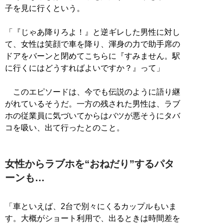
子を見に行くという。
「『じゃあ降りろよ！』と逆ギレした男性に対し
て、女性は笑顔で車を降り、渾身の力で助手席の
ドアをバーンと閉めてこちらに『すみません。駅
に行くにはどうすればよいですか？』って」
このエピソードは、今でも伝説のように語り継
がれているそうだ。一方の残された男性は、ラブ
ホの従業員に気づいてからはバツが悪そうにタバ
コを吸い、出て行ったとのこと。
女性からラブホを“おねだり”するパタ
ーンも…
「車といえば、2台で別々にくるカップルもいま
す。大概がショート利用で、出るときは時間差を