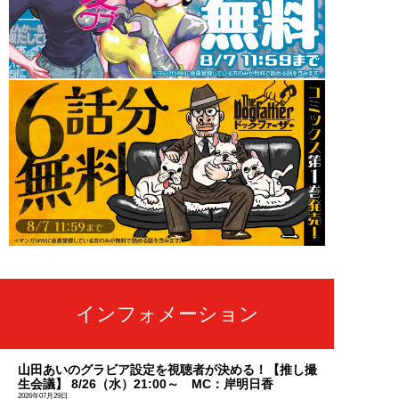
インフォメーション
山田あいのグラビア設定を視聴者が決める！【推し撮
生会議】 8/26（水）21:00～ MC：岸明日香
2026年07月29日