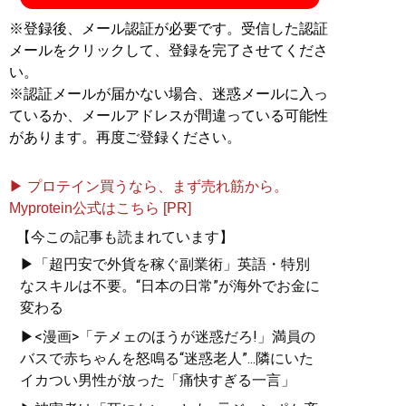
※登録後、メール認証が必要です。受信した認証
メールをクリックして、登録を完了させてくださ
い。
※認証メールが届かない場合、迷惑メールに入っ
ているか、メールアドレスが間違っている可能性
があります。再度ご登録ください。
▶ プロテイン買うなら、まず売れ筋から。
Myprotein公式はこちら [PR]
【今この記事も読まれています】
▶「超円安で外貨を稼ぐ副業術」英語・特別
なスキルは不要。“日本の日常”が海外でお金に
変わる
▶<漫画>「テメェのほうが迷惑だろ!」満員の
バスで赤ちゃんを怒鳴る“迷惑老人”...隣にいた
イカつい男性が放った「痛快すぎる一言」