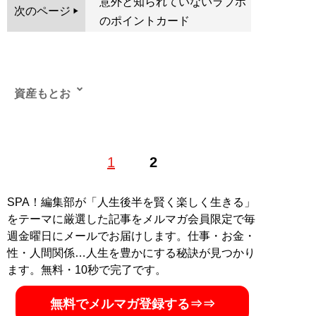
意外と知られていないラブホ
次のページ
のポイントカード
資産もとお
1
2
記事一覧へ
SPA！編集部が「人生後半を賢く楽しく生きる」
をテーマに厳選した記事をメルマガ会員限定で毎
週金曜日にメールでお届けします。仕事・お金・
性・人間関係…人生を豊かにする秘訣が見つかり
ます。無料・10秒で完了です。
無料でメルマガ登録する⇒⇒