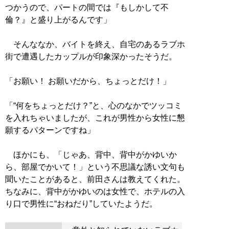
つかうので、パートの間では『もしかして不
倫？』と盛り上がるんです」
そんななか、バイトを終え、自宅のあるラブホ
街で遭遇したカップルが印象深かったそうだ。
「お願い！ お願いだから、ちょっとだけ！」
「“何をちょっとだけ？”と、心のなかでツッコミ
を入れちゃいましたが、これが男性から女性に懇
願するパターンですね」
ほかにも、「じゃあ、背中、背中がかゆいか
ら、部屋でかいて！」という不思議な誘い文句も
聞いたことがあると、前田さんは教えてくれた。
ちなみに、背中がかゆいのは女性で、ホテルの入
り口で男性に“おねだり”していたようだ。