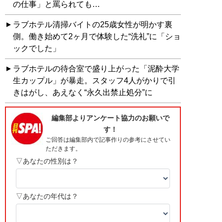
の仕事」と罵られても…
ラブホテル清掃バイトの25歳女性が明かす裏
側。働き始めて2ヶ月で体験した“洗礼”に「ショ
ックでした」
ラブホテルの待合室で盛り上がった「泥酔大学
生カップル」が暴走。スタッフ4人がかりで引
きはがし、あえなく“永久出禁止処分”に