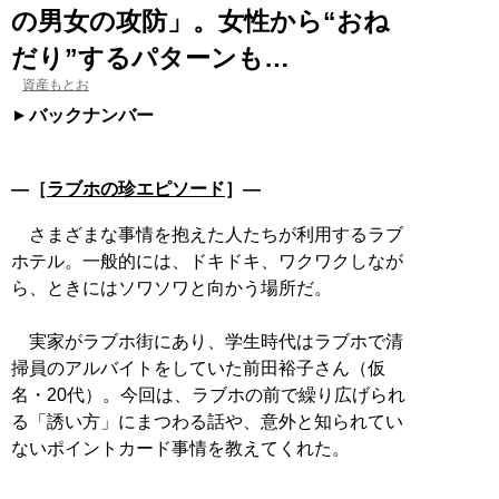
の男女の攻防」。女性から“おね
だり”するパターンも…
資産もとお
バックナンバー
―［
ラブホの珍エピソード
］―
さまざまな事情を抱えた人たちが利用するラブ
ホテル。一般的には、ドキドキ、ワクワクしなが
ら、ときにはソワソワと向かう場所だ。
実家がラブホ街にあり、学生時代はラブホで清
掃員のアルバイトをしていた前田裕子さん（仮
名・20代）。今回は、ラブホの前で繰り広げられ
る「誘い方」にまつわる話や、意外と知られてい
ないポイントカード事情を教えてくれた。