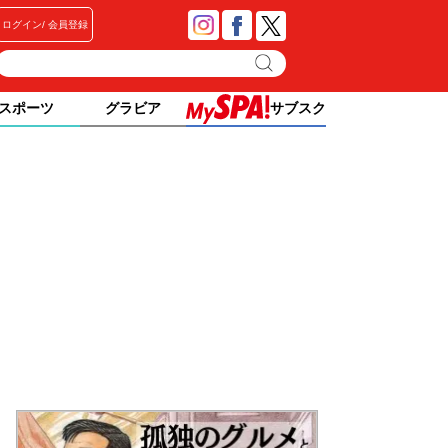
ログイン
会員登録
スポーツ
グラビア
サブスク