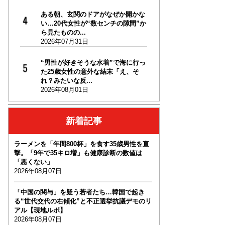
ある朝、玄関のドアがなぜか開かな
い…20代女性が“数センチの隙間”か
ら見たものの...
2026年07月31日
“男性が好きそうな水着”で海に行っ
た25歳女性の意外な結末「え、そ
れ？みたいな反...
2026年08月01日
新着記事
ラーメンを「年間800杯」を食す35歳男性を直
撃。「9年で35キロ増」も健康診断の数値は
「悪くない」
2026年08月07日
「中国の関与」を疑う若者たち…韓国で起き
る“世代交代の右傾化”と不正選挙抗議デモのリ
アル【現地ルポ】
2026年08月07日