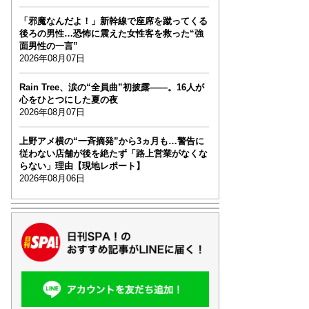
「邪魔なんだよ！」新幹線で座席を蹴ってくる
後ろの男性…恐怖に震えた女性客を救った“強
面男性の一言”
2026年08月07日
Rain Tree、涙の“全員曲”初披露――。16人が
心をひとつにした夏の夜
2026年08月07日
上野アメ横の“一斉摘発”から3ヵ月も…警告に
従わない店舗が後を絶たず「路上営業がなくな
らない」理由【現地レポート】
2026年08月06日