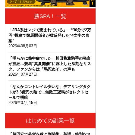
勝SPA！一覧
「JRA系はマジで恵まれている」…“30分で2万
円”投稿で競馬関係者が猛反発した“4文字の言
葉”
2026年08月03日
「明らかに熱中症でした」川田将雅騎手の発言
が波紋…競馬“真夏開催”に浮上した深刻なリス
ク。ファンからは「馬死ぬぞ」の声も
2026年07月27日
「なんかコントレイル安いな」デアリングタク
トが3.3億円の陰で…無敗三冠馬がセレクトセ
ールで明暗
2026年07月15日
はじめての副業一覧
「超円安で外貨を稼ぐ副業術」英語・特別なス