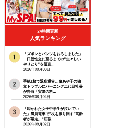
24時間更新
人気ランキング
「ズボンとパンツをおろしました」
…口腔性交に至るまでの“生々しい
やりとり”を証言...
2026年08月03日
手紙1枚で退所通告…藤あや子の独
立トラブルにバーニング二代目社長
が告白「実際の料...
2026年08月04日
「叩かれた女子中学生が泣いてい
た」満員電車で“杖を振り回す”高齢
者が暴走。“屈強...
2026年08月02日