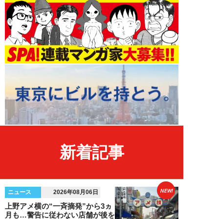
新着記事
NEW!
ニュース
2026年08月06日
上野アメ横の“一斉摘発”から3ヵ
月も…警告に従わない店舗が後を