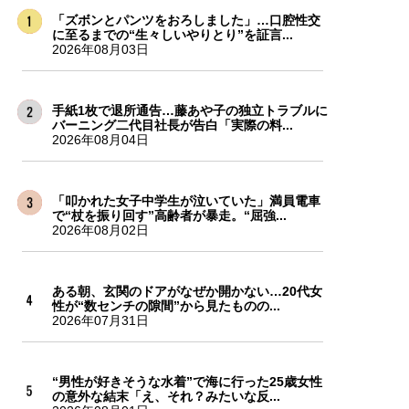
「ズボンとパンツをおろしました」…口腔性交
に至るまでの“生々しいやりとり”を証言...
2026年08月03日
手紙1枚で退所通告…藤あや子の独立トラブルに
バーニング二代目社長が告白「実際の料...
2026年08月04日
「叩かれた女子中学生が泣いていた」満員電車
で“杖を振り回す”高齢者が暴走。“屈強...
2026年08月02日
ある朝、玄関のドアがなぜか開かない…20代女
性が“数センチの隙間”から見たものの...
2026年07月31日
“男性が好きそうな水着”で海に行った25歳女性
の意外な結末「え、それ？みたいな反...