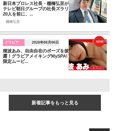
新日本プロレス社長・棚橋弘至が
テレビ朝日グループの社長ズラリ
20人を前に、...
棚橋弘至
NEW!
グラビア
2026年08月06日
穂波あみ、自由自在のポーズを披
露！グラビアメイキングMySPA!
限定ムービ...
新着記事をもっと見る