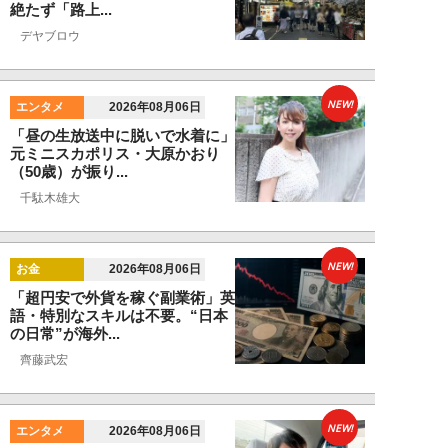
絶たず「路上...
デヤブロウ
NEW!
エンタメ
2026年08月06日
「昼の生放送中に脱いで水着に」
元ミニスカポリス・大原かおり
（50歳）が振り...
千駄木雄大
NEW!
お金
2026年08月06日
「超円安で外貨を稼ぐ副業術」英
語・特別なスキルは不要。“日本
の日常”が海外...
齊藤武宏
NEW!
エンタメ
2026年08月06日