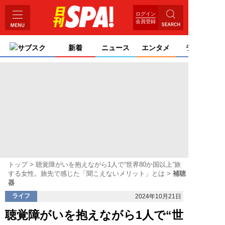
ログイン
会員登録
サブスク
新着
ニュース
エンタメ
ライフ
トップ
聴覚障がいを抱えながら1人で“世界80か国以上”旅
する女性。旅先で感じた「聞こえないメリット」とは
補聴
器
ライフ
2024年10月21日
聴覚障がいを抱えながら1人で“世