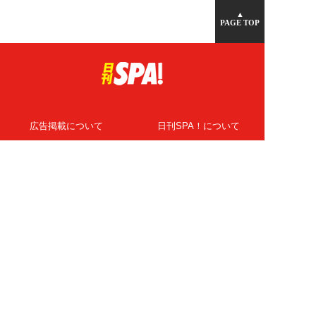
▲
PAGE TOP
広告掲載について
日刊SPA！について
ニュース提供先
PR記事一覧
ライター・執筆者募集
プライバシーポリシー
Cookie使用について
著作権について
運営会社
記事使用について
お問い合わせ
よくある質問