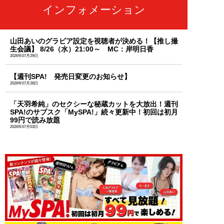
インフォメーション
山田あいのグラビア設定を視聴者が決める！【推し撮
生会議】 8/26（水）21:00～ MC：岸明日香
2026年07月29日
【週刊SPA! 発売日変更のお知らせ】
2026年07月28日
「天羽希純」のセクシーな秘蔵カットを大放出！週刊
SPA!のサブスク「MySPA!」続々更新中！初回は初月
99円で読み放題
2026年07月03日