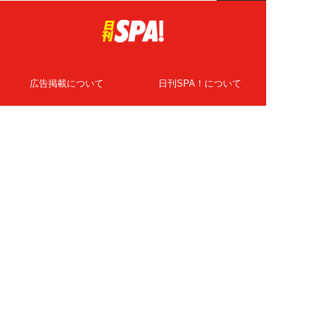
広告掲載について
日刊SPA！について
ニュース提供先
PR記事一覧
ライター・執筆者募集
プライバシーポリシー
Cookie使用について
著作権について
運営会社
記事使用について
お問い合わせ
よくある質問
扶桑社Webメディア