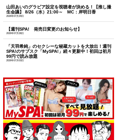
山田あいのグラビア設定を視聴者が決める！【推し撮
生会議】 8/26（水）21:00～ MC：岸明日香
2026年07月29日
【週刊SPA! 発売日変更のお知らせ】
2026年07月28日
「天羽希純」のセクシーな秘蔵カットを大放出！週刊
SPA!のサブスク「MySPA!」続々更新中！初回は初月
99円で読み放題
2026年07月03日