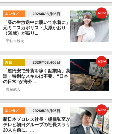
NEW!
エンタメ
2026年08月06日
「昼の生放送中に脱いで水着に」
元ミニスカポリス・大原かおり
（50歳）が振り...
千駄木雄大
NEW!
お金
2026年08月06日
「超円安で外貨を稼ぐ副業術」英
語・特別なスキルは不要。“日本
の日常”が海外...
齊藤武宏
NEW!
エンタメ
2026年08月06日
新日本プロレス社長・棚橋弘至が
テレビ朝日グループの社長ズラリ
20人を前に、...