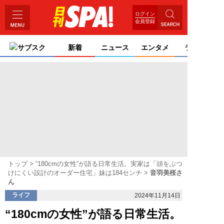
ログイン
会員登録
サブスク
新着
ニュース
エンタメ
ライフ
トップ
“180cmの女性”が語る日常生活。実家は「頭をぶつ
けにくい設計のオーダー住宅」妹は184センチ
音羽美桜さ
ん
ライフ
2024年11月14日
“180cmの女性”が語る日常生活。