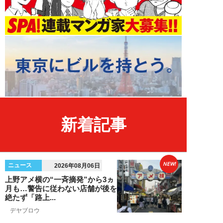
新着記事
NEW!
ニュース
2026年08月06日
上野アメ横の“一斉摘発”から3ヵ
月も…警告に従わない店舗が後を
絶たず「路上...
デヤブロウ