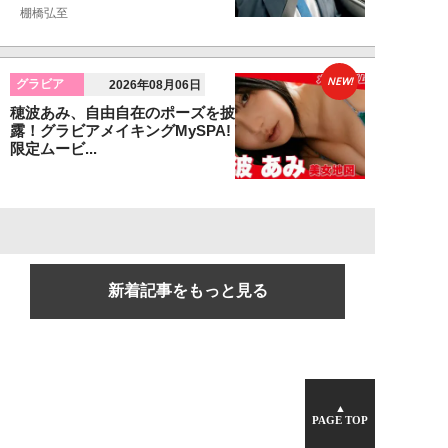
棚橋弘至
NEW!
グラビア
2026年08月06日
穂波あみ、自由自在のポーズを披
露！グラビアメイキングMySPA!
限定ムービ...
新着記事をもっと見る
▲
PAGE TOP