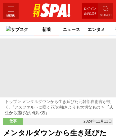
ログイン
会員登録
サブスク
新着
ニュース
エンタメ
ライフ
トップ
メンタルダウンから生き延びた元幹部自衛官が説
く、“アスファルトに咲く花”の強さよりも大切なもの
『人
生から逃げない戦い方』
仕事
2024年11月11日
メンタルダウンから生き延びた