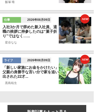
飯塚 唯
NEW!
仕事
2026年08月09日
入社3か月で辞めた新入社員、退
職の挨拶に持参したのは“菓子折
り”ではなく…...
星谷なな
NEW!
ライフ
2026年08月09日
「新しい家族にお金をかけたい」
父親の身勝手な言い分で家を追い
出された22才...
黒島暁生
新着記事をもっと見る