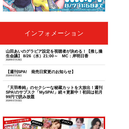
インフォメーション
山田あいのグラビア設定を視聴者が決める！【推し撮
生会議】 8/26（水）21:00～ MC：岸明日香
2026年07月29日
【週刊SPA! 発売日変更のお知らせ】
2026年07月28日
「天羽希純」のセクシーな秘蔵カットを大放出！週刊
SPA!のサブスク「MySPA!」続々更新中！初回は初月
99円で読み放題
2026年07月03日