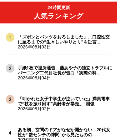
24時間更新
人気ランキング
「ズボンとパンツをおろしました」…口腔性交
に至るまでの“生々しいやりとり”を証言...
2026年08月03日
手紙1枚で退所通告…藤あや子の独立トラブルに
バーニング二代目社長が告白「実際の料...
2026年08月04日
「叩かれた女子中学生が泣いていた」満員電車
で“杖を振り回す”高齢者が暴走。“屈強...
2026年08月02日
ある朝、玄関のドアがなぜか開かない…20代女
性が“数センチの隙間”から見たものの...
2026年07月31日