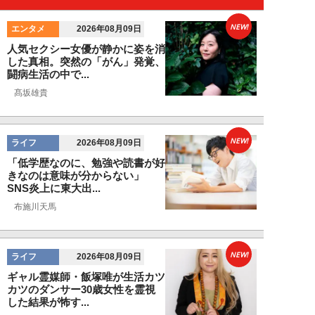
NEW!
エンタメ
2026年08月09日
人気セクシー女優が静かに姿を消
した真相。突然の「がん」発覚、
闘病生活の中で...
髙坂雄貴
NEW!
ライフ
2026年08月09日
「低学歴なのに、勉強や読書が好
きなのは意味が分からない」
SNS炎上に東大出...
布施川天馬
NEW!
ライフ
2026年08月09日
ギャル霊媒師・飯塚唯が生活カツ
カツのダンサー30歳女性を霊視
した結果が怖す...