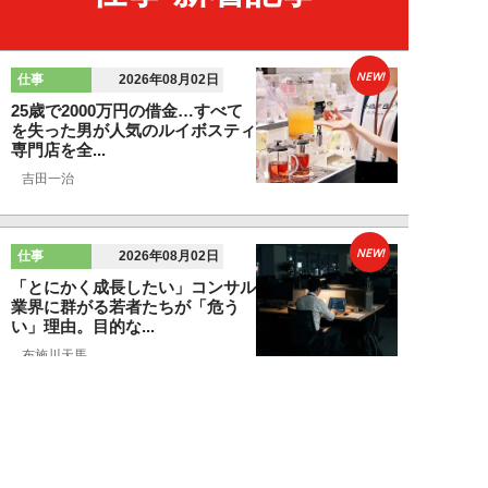
NEW!
仕事
2026年08月02日
25歳で2000万円の借金…すべて
を失った男が人気のルイボスティ
専門店を全...
吉田一治
NEW!
仕事
2026年08月02日
「とにかく成長したい」コンサル
業界に群がる若者たちが「危う
い」理由。目的な...
布施川天馬
NEW!
仕事
2026年08月02日
「お局が孫のようにかわいがって
くれた」納言・薄幸が伝授す