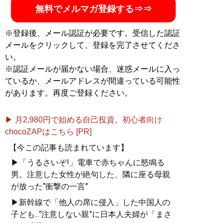
無料でメルマガ登録する⇒⇒
※登録後、メール認証が必要です。受信した認証
メールをクリックして、登録を完了させてくださ
い。
※認証メールが届かない場合、迷惑メールに入っ
ているか、メールアドレスが間違っている可能性
があります。再度ご登録ください。
▶ 月2,980円で始める自己投資。初心者向け
chocoZAPはこちら [PR]
【今この記事も読まれています】
▶「うるさいぞ!」電車で赤ちゃんに怒鳴る
男。注意した女性が絶句した、隣に座る母親
が放った“衝撃の一言”
▶新幹線で「他人の席に侵入」した中国人の
子ども...“注意しない親”に日本人夫婦が「まさ