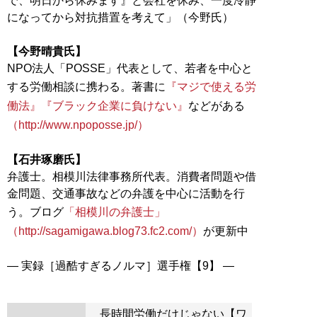
で、明日から休みます』と会社を休み、一度冷静
になってから対抗措置を考えて」（今野氏）
【今野晴貴氏】
NPO法人「POSSE」代表として、若者を中心と
する労働相談に携わる。著書に
『マジで使える労
働法』
『ブラック企業に負けない』
などがある
（http://www.npoposse.jp/）
【石井琢磨氏】
弁護士。相模川法律事務所代表。消費者問題や借
金問題、交通事故などの弁護を中心に活動を行
う。ブログ
「相模川の弁護士」
（http://sagamigawa.blog73.fc2.com/）
が更新中
長時間労働だけじゃない【ワ