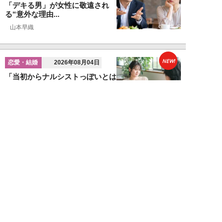
「デキる男」が女性に敬遠され
る“意外な理由...
山本早織
NEW!
恋愛・結婚
2026年08月04日
「当初からナルシストっぽいとは
思っていたんですけど…」女性が
密かに“恋愛対...
堺屋大地
NEW!
恋愛・結婚
2026年08月02日
「ダサい中年男性」に共通す
る“時代遅れのファッション”と
は。100万円の「...
堺屋大地
NEW!