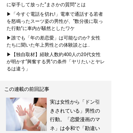
に挙手して放った“まさかの質問”とは
▶「今すぐ電話を切れ!」電車で通話する若者
を怒鳴ったスーツ姿の男性が、“数分後に取っ
た行動”に車内が騒然としたワケ
▶誰でも「年の差恋愛」は可能なのか? 女性
たちに聞いた年上男性との体験談とは...
▶【独自取材】経験人数約400人の20代女性
が明かす“興奮する男”の条件「ヤリたいとヤレ
るは違う」
この連載の前回記事
実は女性から「ドン引
きされている」男性の
行動。「恋愛漫画のマ
ネ」は令和で「勘違い