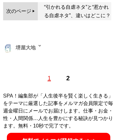
“引かれる自虐ネタ”と“惹かれ
次のページ
る自虐ネタ”、違いはどこに？
堺屋大地
恋愛をロジカルに分析する恋愛コラムニスト・恋愛カウ
1
2
ンセラー。本連載意外に『SmartFLASH』（光文社）で
ドラマコラム連載、『コクハク』（日刊現代）で芸能コ
ラム連載。そのほか『文春オンライン』（文藝春秋）、
SPA！編集部が「人生後半を賢く楽しく生きる」
『現代ビジネス』（講談社）、『集英社オンライン』
をテーマに厳選した記事をメルマガ会員限定で毎
（集英社）、『週刊女性PRIME』（主婦と生活社）、
週金曜日にメールでお届けします。仕事・お金・
『女子SPA!』（扶桑社）などにコラム寄稿。LINE公式の
性・人間関係…人生を豊かにする秘訣が見つかり
チャット相談サービスにて、計1万件以上の恋愛相談を
ます。無料・10秒で完了です。
受けている。公式SNS（X）は
@SakaiyaDaichi