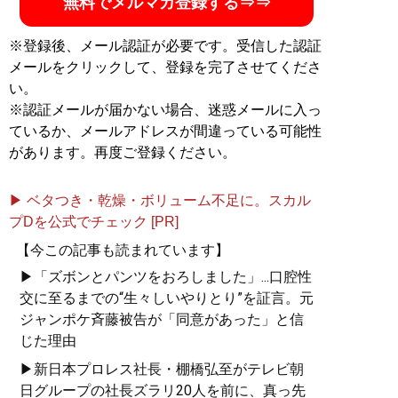
無料でメルマガ登録する⇒⇒
記事一覧へ
※登録後、メール認証が必要です。受信した認証
メールをクリックして、登録を完了させてくださ
い。
※認証メールが届かない場合、迷惑メールに入っ
ているか、メールアドレスが間違っている可能性
があります。再度ご登録ください。
▶ ベタつき・乾燥・ボリューム不足に。スカル
プDを公式でチェック [PR]
【今この記事も読まれています】
▶「ズボンとパンツをおろしました」...口腔性
交に至るまでの“生々しいやりとり”を証言。元
ジャンポケ斉藤被告が「同意があった」と信
じた理由
▶新日本プロレス社長・棚橋弘至がテレビ朝
日グループの社長ズラリ20人を前に、真っ先