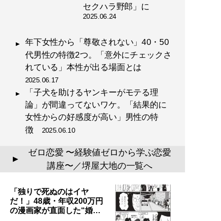
セクハラ野郎」に
2025.06.24
年下女性から「尊敬されない」40・50
代男性の特徴2つ。「意外にチェックさ
れている」本性が出る場面とは
2025.06.17
「子犬を助けるヤンキーがモテる理
論」が間違ってないワケ。「結果的に
女性からの好感度が高い」男性の特
徴
2025.06.10
ゼロ恋愛 〜経験値ゼロから学ぶ恋愛
▲
講座〜／堺屋大地の一覧へ
「独りで死ぬのはイヤ
だ！」48歳・年収200万円
の漫画家が直面した“婚…