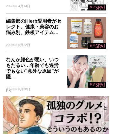
2026年04月14日
編集部のiHerb愛用者がセ
レクト。健康・美容のお
悩み別、鉄板アイテム…
2026年06月22日
なんか顔色が悪い、いつ
もだるい…年齢でも過労
でもない“意外な原因”が
隠…
2026年06月30日
PR