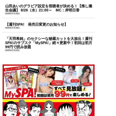
山田あいのグラビア設定を視聴者が決める！【推し撮
生会議】 8/26（水）21:00～ MC：岸明日香
2026年07月29日
【週刊SPA! 発売日変更のお知らせ】
2026年07月28日
「天羽希純」のセクシーな秘蔵カットを大放出！週刊
SPA!のサブスク「MySPA!」続々更新中！初回は初月
99円で読み放題
2026年07月03日