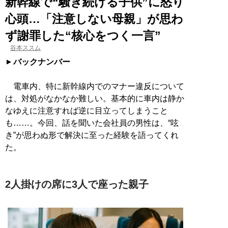
新幹線で“騒ぎ続ける子供”に怒り
心頭…「注意しない母親」が思わ
ず謝罪した“核心をつく一言”
谷本ススム
バックナンバー
電車内、特に新幹線内でのマナー違反について
は、対処がなかなか難しい。基本的に車内は静か
なゆえに注意すれば逆に目立ってしまうこと
も……。今回、話を聞いた会社員の男性は、“呟
き”が思わぬ形で解決に至った経験を語ってくれ
た。
2人掛けの席に3人で座った親子