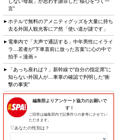
しない母親」が思わず謝罪した“核心をつく一
言”
ホテルで無料のアメニティグッズを大量に持ち
去る外国人観光客にア然「使い道が謎です」
電車内で「大声で通話する」中年男性にイライ
ラ…若者が“下車直前に放った言葉”に心の中で
拍手＜漫画＞
「あっち座れば？」新幹線で“自分の指定席”に
知らない外国人が…車掌の確認で判明した“衝
撃の事実”