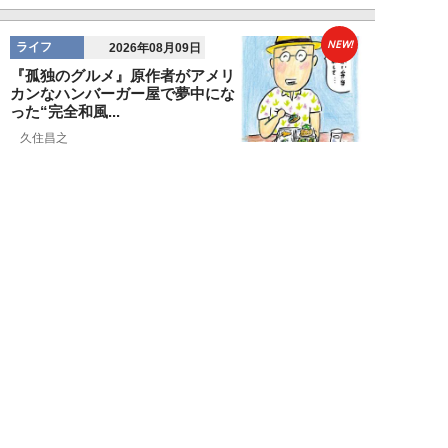
NEW!
ライフ
2026年08月09日
『孤独のグルメ』原作者がアメリ
カンなハンバーガー屋で夢中にな
った“完全和風...
久住昌之
NEW!
ライフ
2026年08月09日
新幹線で“大音量でゲームを実況
する息子”と注意しない母親に訪
れた「最悪」な...
藤山ムツキ
NEW!
ライフ
2026年08月08日
「有名俳優でも“出禁”になる」
元ホテルマンが見た、残念な客の
共通点／「お客...