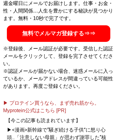
記事一覧へ
週金曜日にメールでお届けします。仕事・お金・
性・人間関係…人生を豊かにする秘訣が見つかり
ます。無料・10秒で完了です。
無料でメルマガ登録する⇒⇒
※登録後、メール認証が必要です。受信した認証
メールをクリックして、登録を完了させてくださ
い。
※認証メールが届かない場合、迷惑メールに入っ
ているか、メールアドレスが間違っている可能性
があります。再度ご登録ください。
▶ プロテイン買うなら、まず売れ筋から。
Myprotein公式はこちら [PR]
【今この記事も読まれています】
▶<漫画>新幹線で“騒ぎ続ける子供”に怒り心
頭...「注意しない母親」が思わず謝罪した“核