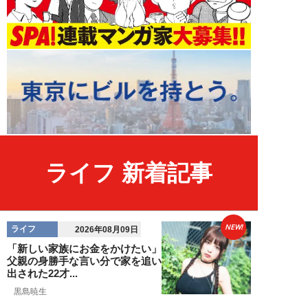
ライフ 新着記事
NEW!
ライフ
2026年08月09日
「新しい家族にお金をかけたい」
父親の身勝手な言い分で家を追い
出された22才...
黒島暁生