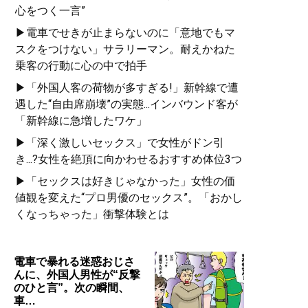
心をつく一言”
▶電車でせきが止まらないのに「意地でもマ
スクをつけない」サラリーマン。耐えかねた
乗客の行動に心の中で拍手
▶「外国人客の荷物が多すぎる!」新幹線で遭
遇した“自由席崩壊”の実態...インバウンド客が
「新幹線に急増したワケ」
▶「深く激しいセックス」で女性がドン引
き...?女性を絶頂に向かわせるおすすめ体位3つ
▶「セックスは好きじゃなかった」女性の価
値観を変えた“プロ男優のセックス”。「おかし
くなっちゃった」衝撃体験とは
電車で暴れる迷惑おじさ
んに、外国人男性が“反撃
のひと言”。次の瞬間、
車…