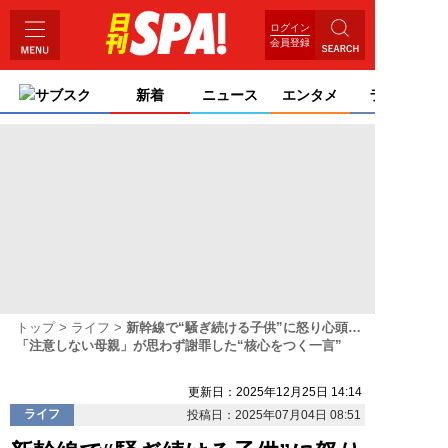
ログイン
会員登録
サブスク
新着
ニュース
エンタメ
ライフ
トップ
ライフ
新幹線で“騒ぎ続ける子供”に怒り心頭…
「注意しない母親」が思わず謝罪した“核心をつく一言”
更新日：2025年12月25日 14:14
ライフ
投稿日：2025年07月04日 08:51