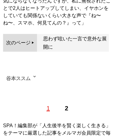
気にならなくなったんですが、私に無視されたこ
とで2人はヒートアップしてしまい、イヤホンを
していても関係ないくらい大きな声で『ね〜
ね〜、スマホ、何見てんの？』って」
思わず呟いた一言で意外な展
次のページ
開に
谷本ススム
グルメ、カルチャー、ギャンブルまで、面白いと思った
1
2
らとことん突っ走って取材するフットワークの軽さが売
り。業界紙、週刊誌を経て、気がつけば今に至る40代ラ
イター
SPA！編集部が「人生後半を賢く楽しく生きる」
をテーマに厳選した記事をメルマガ会員限定で毎