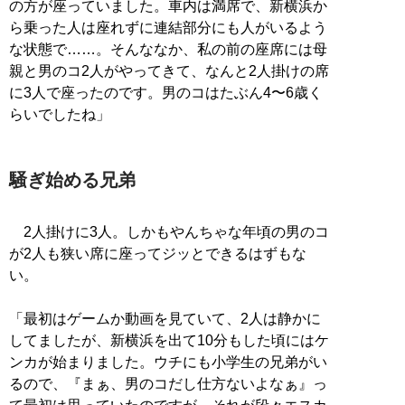
の方が座っていました。車内は満席で、新横浜か
ら乗った人は座れずに連結部分にも人がいるよう
な状態で……。そんななか、私の前の座席には母
親と男のコ2人がやってきて、なんと2人掛けの席
に3人で座ったのです。男のコはたぶん4〜6歳く
らいでしたね」
騒ぎ始める兄弟
2人掛けに3人。しかもやんちゃな年頃の男のコ
が2人も狭い席に座ってジッとできるはずもな
い。
「最初はゲームか動画を見ていて、2人は静かに
してましたが、新横浜を出て10分もした頃にはケ
ンカが始まりました。ウチにも小学生の兄弟がい
るので、『まぁ、男のコだし仕方ないよなぁ』っ