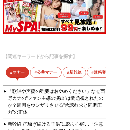
【関連キーワードから記事を探す】
マナー
公共マナー
新幹線
迷惑客
「歌唱や声援の強要はおやめください」なぜ西
野カナの“ファン主導の演出”は問題視されたの
か？周囲をウンザリさせる“承認欲求と同調圧
力”の正体
新幹線で“騒ぎ続ける子供”に怒り心頭…「注意