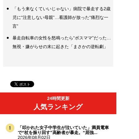
「もう来なくていいじゃない」病院で暴走する2歳
児に“注意しない母親”…看護師が放った“痛烈な一
言”
暴走自転車の女性を怒鳴ったら“ボスママ”だった…
無視・嫌がらせの末に起きた「まさかの逆転劇」
24時間更新
人気ランキング
「叩かれた女子中学生が泣いていた」満員電車
で“杖を振り回す”高齢者が暴走。“屈強...
2026年08月02日