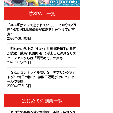
勝SPA！一覧
「JRA系はマジで恵まれている」…“30分で2万
円”投稿で競馬関係者が猛反発した“4文字の言
葉”
2026年08月03日
「明らかに熱中症でした」川田将雅騎手の発言
が波紋…競馬“真夏開催”に浮上した深刻なリス
ク。ファンからは「馬死ぬぞ」の声も
2026年07月27日
「なんかコントレイル安いな」デアリングタク
トが3.3億円の陰で…無敗三冠馬がセレクトセ
ールで明暗
2026年07月15日
はじめての副業一覧
「超円安で外貨を稼ぐ副業術」英語・特別なス