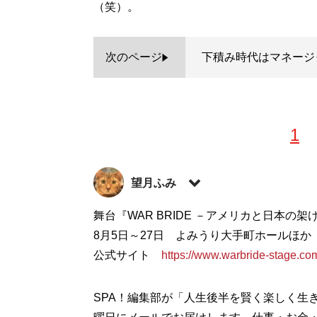
（笑）。
次のページ
下積み時代はマネージ
1
望月ふみ
ケーブルテレビガイド誌の編集を経てフリ
舞台『WAR BRIDE －アメリカと日本の架
ラマや芝居など、エンタメ系の記事を雑誌や
8月5日～27日 よみうり大手町ホールほか
った突然変異。X（旧Twitter）：
公式サイト
https://www.warbride-stage.co
@mochi_fu
記事一覧へ
SPA！編集部が「人生後半を賢く楽しく生