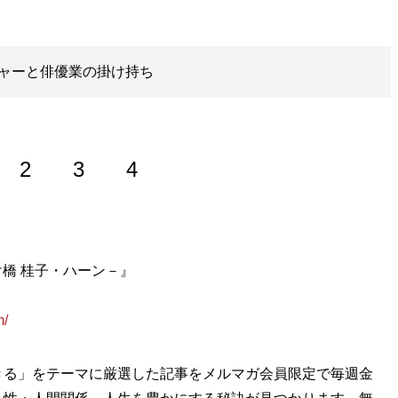
ャーと俳優業の掛け持ち
2
3
4
ーランスに。映画周辺のインタビュー取材を軸に、テレビド
け橋 桂子・ハーン－』
WEBに執筆している。親類縁者で唯一の映画好きとして育
m/
mi
きる」をテーマに厳選した記事をメルマガ会員限定で毎週金