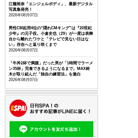
江籠裕奈「エンジェルボディ」、最新デジタル
写真集発売！
2026年08月07日
男性CM起用4位の“隠れCMキング”は『20世紀
少年』の元子役。小倉史也（29）が一度は表舞
台から離れたワケと「テレビで見ない日はな
い」存在へと返り咲くまで
2026年08月07日
「牛丼2杯で満腹」だった男が「1時間でラーメ
ン35杯」完食できるようになるまで。MAX鈴
木が取り組んだ「独自の練習法」を激白
2026年08月07日