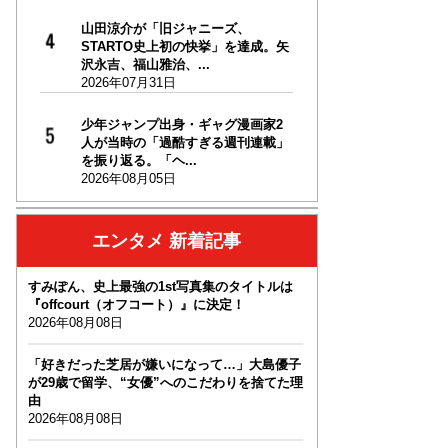
山田涼介が「旧ジャニーズ、
STARTO史上初の快挙」を達成。矢
沢永吉、福山雅治、...
2026年07月31日
少年ジャンプ出身・ギャグ漫画家2
人が当時の「過酷すぎる週刊連載」
を振り返る。「ヘ...
2026年08月05日
エンタメ 新着記事
すみぽん、史上最強の1st写真集のタイトルは
『offcourt（オフコート）』に決定！
2026年08月08日
「好きだった芝居が嫌いになって…」大島優子
が29歳で留学、“女優”へのこだわりを捨てた理
由
2026年08月08日