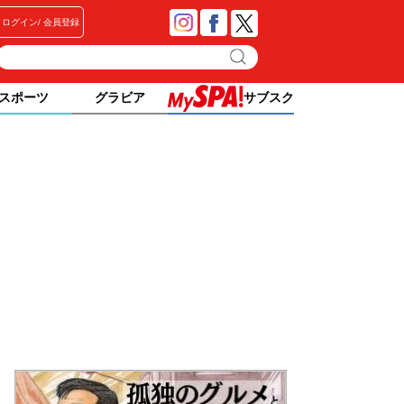
ログイン
会員登録
スポーツ
グラビア
サブスク