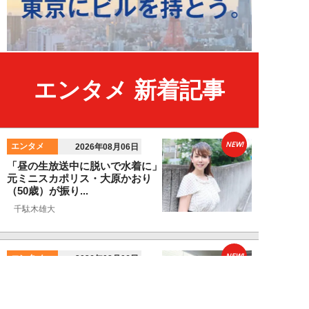
エンタメ 新着記事
NEW!
エンタメ
2026年08月06日
「昼の生放送中に脱いで水着に」
元ミニスカポリス・大原かおり
（50歳）が振り...
千駄木雄大
NEW!
エンタメ
2026年08月06日
新日本プロレス社長・棚橋弘至が
テレビ朝日グループの社長ズラリ
20人を前に、...