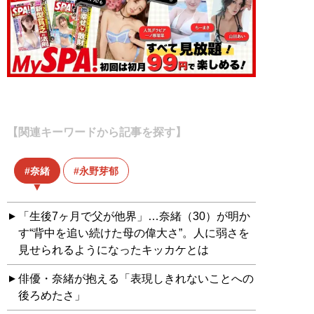
【関連キーワードから記事を探す】
奈緒
永野芽郁
「生後7ヶ月で父が他界」…奈緒（30）が明か
す“背中を追い続けた母の偉大さ”。人に弱さを
見せられるようになったキッカケとは
俳優・奈緒が抱える「表現しきれないことへの
後ろめたさ」