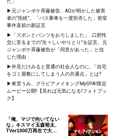
た」
▶元ジャンポケ斉藤被告、ADが明かした被害
者の“拒絶”。「バス乗車を一度拒否した」密室
事件直前の新証言
▶「ズボンとパンツをおろしました」...口腔性
交に至るまでの“生々しいやりとり”を証言。元
ジャンポケ斉藤被告が「同意があった」と信
じた理由
▶外見だけみると普通の社会人なのに...「自宅
をゴミ屋敷にしてしまう人の共通点」とは?
▶東雲うみ、グラビアメイキングMySPA!限定
ムービー公開!【見れば元気になる!フォトブッ
ク】
「俺、マジで向いてない
な」キスマイ玉森裕太、
TVer1000万再生で大…