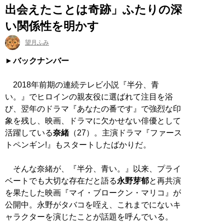
出会えたことは奇跡」ふたりの深
い関係性を明かす
望月ふみ
バックナンバー
2018年前期の連続テレビ小説『半分、青
い。』でヒロインの親友役に選ばれて注目を浴
び、翌年のドラマ『あなたの番です』で強烈な印
象を残し、映画、ドラマに欠かせない俳優として
活躍している
奈緒
（27）。主演ドラマ『ファース
トペンギン!』もスタートしたばかりだ。
そんな奈緒が、『半分、青い。』以来、プライ
ベートでも大切な存在だと語る
永野芽郁
と再共演
を果たした映画『マイ・ブロークン・マリコ』が
公開中。永野がタバコを咥え、これまでにないキ
ャラクターを演じたことが話題を呼んでいる。