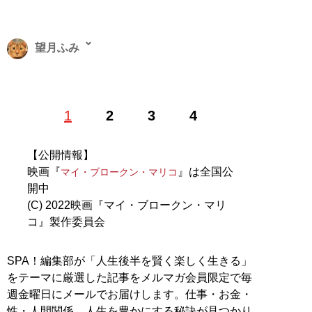
望月ふみ
ケーブルテレビガイド誌の編集を経てフリーランスに。
1
2
3
4
映画周辺のインタビュー取材を軸に、テレビドラマや芝
居など、エンタメ系の記事を雑誌やWEBに執筆してい
る。親類縁者で唯一の映画好きとして育った突然変異。
【公開情報】
X（旧Twitter）：
@mochi_fumi
映画『
』は全国公
マイ・ブロークン・マリコ
開中
記事一覧へ
(C) 2022映画『マイ・ブロークン・マリ
コ』製作委員会
SPA！編集部が「人生後半を賢く楽しく生きる」
をテーマに厳選した記事をメルマガ会員限定で毎
週金曜日にメールでお届けします。仕事・お金・
性・人間関係…人生を豊かにする秘訣が見つかり