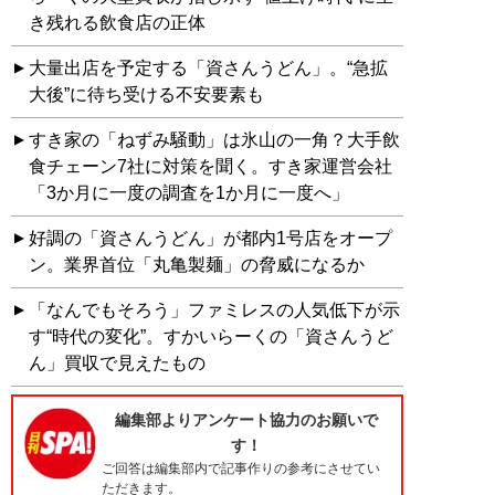
き残れる飲食店の正体
大量出店を予定する「資さんうどん」。“急拡
大後”に待ち受ける不安要素も
すき家の「ねずみ騒動」は氷山の一角？大手飲
食チェーン7社に対策を聞く。すき家運営会社
「3か月に一度の調査を1か月に一度へ」
好調の「資さんうどん」が都内1号店をオープ
ン。業界首位「丸亀製麺」の脅威になるか
「なんでもそろう」ファミレスの人気低下が示
す“時代の変化”。すかいらーくの「資さんうど
ん」買収で見えたもの