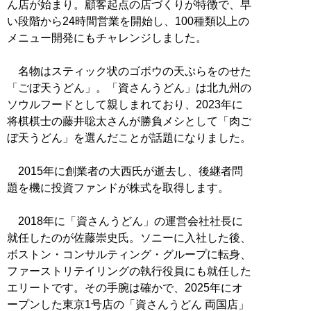
ん店が始まり。顧客起点の店づくりが特徴で、早
い段階から24時間営業を開始し、100種類以上の
メニュー開発にもチャレンジしました。
名物はスティック状のゴボウの天ぷらをのせた
「ごぼ天うどん」。「資さんうどん」は北九州の
ソウルフードとして親しまれており、2023年に
将棋棋士の藤井聡太さんが勝負メシとして「肉ご
ぼ天うどん」を選んだことが話題になりました。
2015年に創業者の大西氏が逝去し、後継者問
題を機に投資ファンドが株式を取得します。
2018年に「資さんうどん」の運営会社社長に
就任したのが佐藤崇史氏。ソニーに入社した後、
ボストン・コンサルティング・グループに転身、
ファーストリテイリングの執行役員にも就任した
エリートです。その手腕は確かで、2025年にオ
ープンした東京1号店の「資さんうどん 両国店」