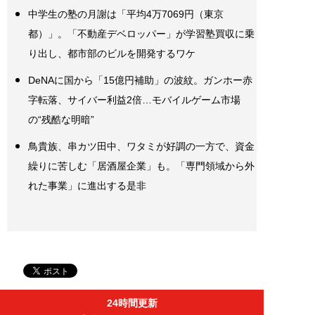
中学生の塾の月謝は「平均4万7069円（東京
都）」。「不動産デベロッパー」が学習塾買収に乗
り出し、都市部のビルを開発するワケ
DeNAに国から「15億円補助」の波紋。ガンホー赤
字転落、サイバー利益2倍…モバイルゲーム市場
の“残酷な明暗”
鳥貴族、串カツ田中、ワタミが好調の一方で、資金
繰りに苦しむ「居酒屋企業」も。「専門領域から外
れた事業」に進出する是非
24時間更新