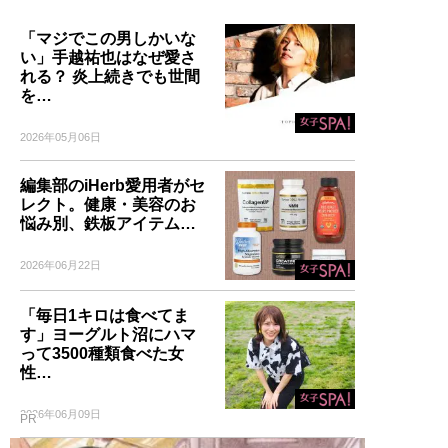
「マジでこの男しかいな
い」手越祐也はなぜ愛さ
れる？ 炎上続きでも世間
を…
2026年05月06日
編集部のiHerb愛用者がセ
レクト。健康・美容のお
悩み別、鉄板アイテム…
2026年06月22日
「毎日1キロは食べてま
す」ヨーグルト沼にハマ
って3500種類食べた女
性…
2026年06月09日
PR