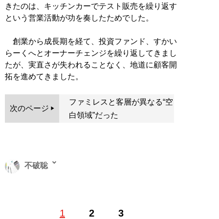
きたのは、キッチンカーでテスト販売を繰り返す
という営業活動が功を奏したためでした。
創業から成長期を経て、投資ファンド、すかい
らーくへとオーナーチェンジを繰り返してきまし
たが、実直さが失われることなく、地道に顧客開
拓を進めてきました。
ファミレスと客層が異なる“空
次のページ
白領域”だった
不破聡
フリーライター。大企業から中小企業まで幅広く経営支
1
2
3
援を行った経験を活かし、経済や金融に関連する記事を