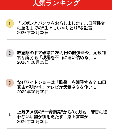
人気ランキング
「ズボンとパンツをおろしました」…口腔性交
に至るまでの“生々しいやりとり”を証言...
2026年08月03日
救急隊のドア破壊に26万円の賠償命令。元裁判
官が訴える「現場を不当に追い詰める」...
2026年08月03日
なぜワイドショーは「酷暑」を連呼する？ 山口
真由が明かす、テレビが天気ネタを使い...
2026年08月05日
上野アメ横の“一斉摘発”から3ヵ月も…警告に従
わない店舗が後を絶たず「路上営業が...
2026年08月06日