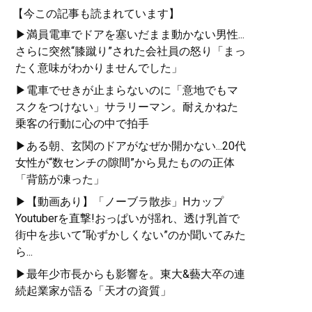
【今この記事も読まれています】
▶満員電車でドアを塞いだまま動かない男性...
さらに突然“膝蹴り”された会社員の怒り「まっ
たく意味がわかりませんでした」
▶電車でせきが止まらないのに「意地でもマ
スクをつけない」サラリーマン。耐えかねた
乗客の行動に心の中で拍手
▶ある朝、玄関のドアがなぜか開かない...20代
女性が“数センチの隙間”から見たものの正体
「背筋が凍った」
▶【動画あり】「ノーブラ散歩」Hカップ
Youtuberを直撃!おっぱいが揺れ、透け乳首で
街中を歩いて“恥ずかしくない”のか聞いてみた
ら...
▶最年少市長からも影響を。東大&藝大卒の連
続起業家が語る「天才の資質」