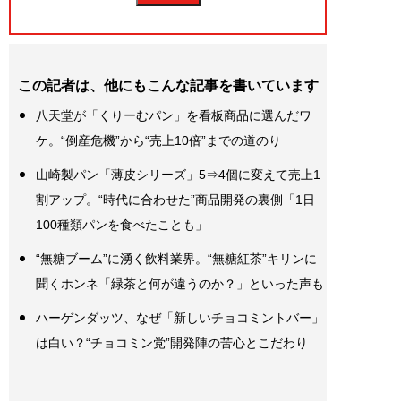
この記者は、他にもこんな記事を書いています
八天堂が「くりーむパン」を看板商品に選んだワ
ケ。“倒産危機”から“売上10倍”までの道のり
山崎製パン「薄皮シリーズ」5⇒4個に変えて売上1
割アップ。“時代に合わせた”商品開発の裏側「1日
100種類パンを食べたことも」
“無糖ブーム”に湧く飲料業界。“無糖紅茶”キリンに
聞くホンネ「緑茶と何が違うのか？」といった声も
ハーゲンダッツ、なぜ「新しいチョコミントバー」
は白い？“チョコミン党”開発陣の苦心とこだわり