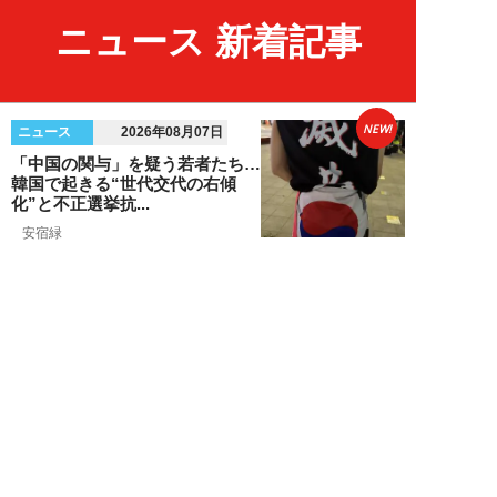
ニュース 新着記事
NEW!
ニュース
2026年08月07日
「中国の関与」を疑う若者たち…
韓国で起きる“世代交代の右傾
化”と不正選挙抗...
安宿緑
NEW!
ニュース
2026年08月06日
上野アメ横の“一斉摘発”から3ヵ
月も…警告に従わない店舗が後を
絶たず「路上...
デヤブロウ
NEW!
ニュース
2026年08月06日