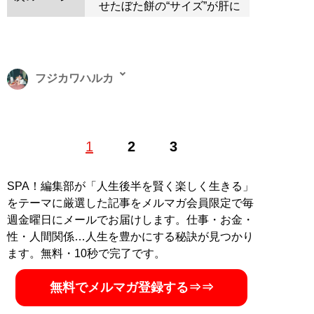
せたぼた餅の“サイズ”が肝に
フジカワハルカ
広島生まれ、東京在住のライター。早稲田大学文化構想
1
2
3
学部卒。趣味で不定期で活動するぜんざい屋を営んでい
る。関心領域はビジネスと食、特に甘いものには目がな
い。X（旧Twitter）：
@fujikawaHaruka
SPA！編集部が「人生後半を賢く楽しく生きる」
をテーマに厳選した記事をメルマガ会員限定で毎
記事一覧へ
週金曜日にメールでお届けします。仕事・お金・
性・人間関係…人生を豊かにする秘訣が見つかり
ます。無料・10秒で完了です。
無料でメルマガ登録する⇒⇒