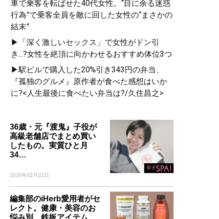
車で乗客を転ばせた40代女性。“目に余る迷惑
行為”で乗客全員を敵に回した女性の“まさかの
結末”
▶「深く激しいセックス」で女性がドン引
き...?女性を絶頂に向かわせるおすすめ体位3つ
▶駅ビルで購入した20%引き343円の弁当、
『孤独のグルメ』原作者が食べた感想はいか
に?<人生最後に食べたい弁当は?/久住昌之>
36歳・元『渡鬼』子役が
高級老舗店でまとめ買い
したもの。実質ひと月
34…
2026年02月21日
編集部のiHerb愛用者がセ
レクト。健康・美容のお
悩み別、鉄板アイテム…