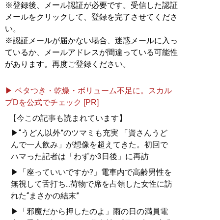
※登録後、メール認証が必要です。受信した認証
メールをクリックして、登録を完了させてくださ
い。
※認証メールが届かない場合、迷惑メールに入っ
ているか、メールアドレスが間違っている可能性
があります。再度ご登録ください。
▶ ベタつき・乾燥・ボリューム不足に。スカル
プDを公式でチェック [PR]
【今この記事も読まれています】
▶“うどん以外”のツマミも充実 「資さんうど
んで一人飲み」が想像を超えてきた。初回で
ハマった記者は「わずか3日後」に再訪
▶「座っていいですか?」電車内で高齢男性を
無視して舌打ち...荷物で席を占領した女性に訪
れた“まさかの結末”
▶「邪魔だから押したのよ」雨の日の満員電