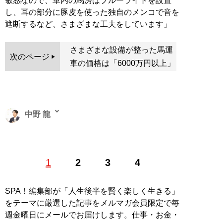
敏感なので、車内の馬房はブルーライトを設置
し、耳の部分に豚皮を使った独自のメンコで音を
遮断するなど、さまざまな工夫をしています」
さまざまな設備が整った馬運
次のページ
車の価格は「6000万円以上」
中野 龍
1980年東京生まれ。毎日新聞「キャンパる」学生記者、
1
2
3
4
化学工業日報記者などを経てフリーランス。通信社で俳
優インタビューを担当するほか、ウェブメディア、週刊
誌等に寄稿
SPA！編集部が「人生後半を賢く楽しく生きる」
をテーマに厳選した記事をメルマガ会員限定で毎
記事一覧へ
週金曜日にメールでお届けします。仕事・お金・