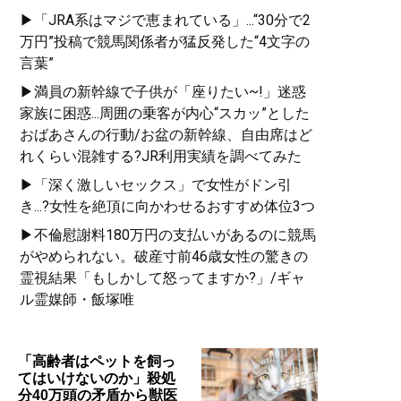
▶「JRA系はマジで恵まれている」...“30分で2
万円”投稿で競馬関係者が猛反発した“4文字の
言葉”
▶満員の新幹線で子供が「座りたい~!」迷惑
家族に困惑...周囲の乗客が内心“スカッ”とした
おばあさんの行動/お盆の新幹線、自由席はど
れくらい混雑する?JR利用実績を調べてみた
▶「深く激しいセックス」で女性がドン引
き...?女性を絶頂に向かわせるおすすめ体位3つ
▶不倫慰謝料180万円の支払いがあるのに競馬
がやめられない。破産寸前46歳女性の驚きの
霊視結果「もしかして怒ってますか?」/ギャ
ル霊媒師・飯塚唯
「高齢者はペットを飼っ
てはいけないのか」殺処
分40万頭の矛盾から獣医