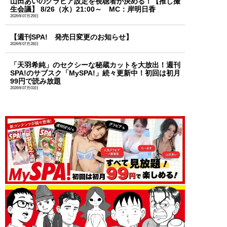
山田あいのグラビア設定を視聴者が決める！【推し撮
生会議】 8/26（水）21:00～ MC：岸明日香
2026年07月29日
【週刊SPA! 発売日変更のお知らせ】
2026年07月28日
「天羽希純」のセクシーな秘蔵カットを大放出！週刊
SPA!のサブスク「MySPA!」続々更新中！初回は初月
99円で読み放題
2026年07月03日