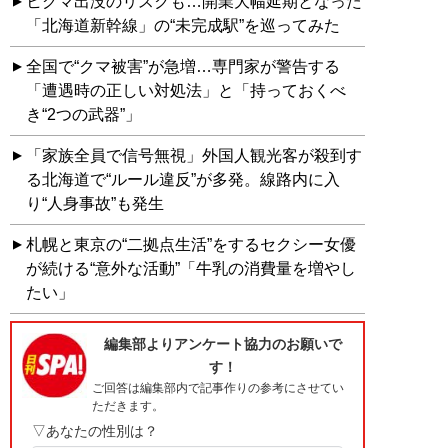
ヒグマ出没のリスクも…開業大幅延期となった
「北海道新幹線」の“未完成駅”を巡ってみた
全国で“クマ被害”が急増…専門家が警告する
「遭遇時の正しい対処法」と「持っておくべ
き“2つの武器”」
「家族全員で信号無視」外国人観光客が殺到す
る北海道で“ルール違反”が多発。線路内に入
り“人身事故”も発生
札幌と東京の“二拠点生活”をするセクシー女優
が続ける“意外な活動”「牛乳の消費量を増やし
たい」