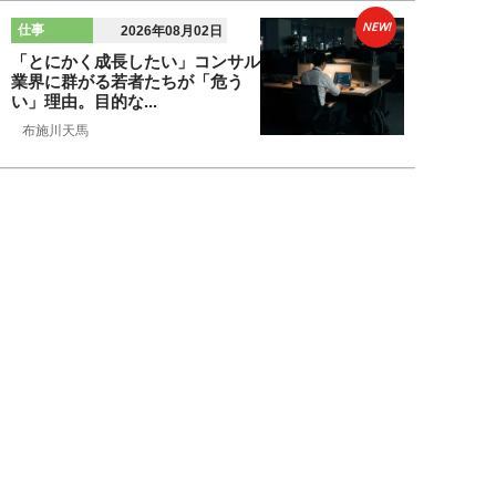
NEW!
仕事
2026年08月02日
「とにかく成長したい」コンサル
業界に群がる若者たちが「危う
い」理由。目的な...
布施川天馬
NEW!
仕事
2026年08月02日
「お局が孫のようにかわいがって
くれた」納言・薄幸が伝授す
る“職場の厄介者を...
週刊SPA！編集部
NEW!
仕事
2026年08月01日
「あの人がいるだけで精神的にな
ぜか削られる…」職場の“毒社
員”は追い出して...
週刊SPA！編集部