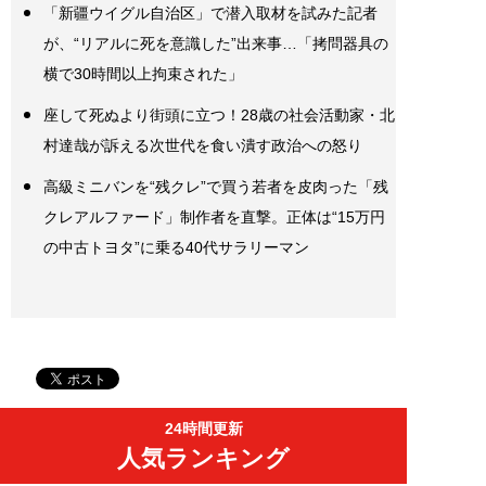
「新疆ウイグル自治区」で潜入取材を試みた記者
が、“リアルに死を意識した”出来事…「拷問器具の
横で30時間以上拘束された」
座して死ぬより街頭に立つ！28歳の社会活動家・北
村達哉が訴える次世代を食い潰す政治への怒り
高級ミニバンを“残クレ”で買う若者を皮肉った「残
クレアルファード」制作者を直撃。正体は“15万円
の中古トヨタ”に乗る40代サラリーマン
24時間更新
人気ランキング