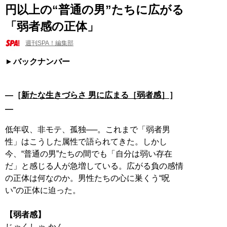
円以上の“普通の男”たちに広がる
「弱者感の正体」
週刊SPA！編集部
バックナンバー
―［
新たな生きづらさ 男に広まる［弱者感］
］
―
低年収、非モテ、孤独──。これまで「弱者男
性」はこうした属性で語られてきた。しかし
今、“普通の男”たちの間でも「自分は弱い存在
だ」と感じる人が急増している。広がる負の感情
の正体は何なのか。男性たちの心に巣くう“呪
い”の正体に迫った。
【弱者感】
じゃくしゃ-かん