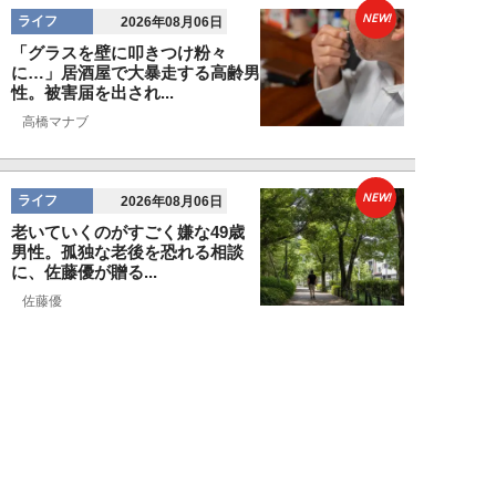
NEW!
ライフ
2026年08月06日
「グラスを壁に叩きつけ粉々
に…」居酒屋で大暴走する高齢男
性。被害届を出され...
高橋マナブ
NEW!
ライフ
2026年08月06日
老いていくのがすごく嫌な49歳
男性。孤独な老後を恐れる相談
に、佐藤優が贈る...
佐藤優
NEW!
ライフ
2026年08月05日
タクシー待ちの長蛇の列に堂々と
割り込む“派手な男女”を、小柄
な女性が「意外...
和泉太郎