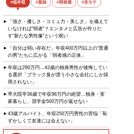
低年収
孤独
弱者感
非モテ
「強さ・優しさ・コミュ力・美しさ」を備えて
いなければ“弱者”？エンタメと広告が作りだ
す“新たな男性像”という呪い
「自分は弱い存在だ」年収400万円以上の“普通
の男”たちに広がる「弱者感の正体」
年収は290万円…42歳の独身男性が後悔してい
る選択「ブラック臭が漂う小さな会社にしか採
用されない」
早大院卒36歳で年収96万円の絶望…独身・実
家暮らし、奨学金500万円が返せない
43歳アルバイト、年収250万円男性の苦悩「恥
ずかしくて友達には会えない」