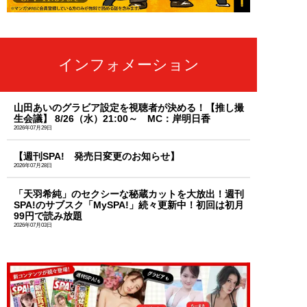
インフォメーション
山田あいのグラビア設定を視聴者が決める！【推し撮
生会議】 8/26（水）21:00～ MC：岸明日香
2026年07月29日
【週刊SPA! 発売日変更のお知らせ】
2026年07月28日
「天羽希純」のセクシーな秘蔵カットを大放出！週刊
SPA!のサブスク「MySPA!」続々更新中！初回は初月
99円で読み放題
2026年07月03日