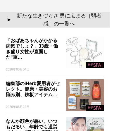
新たな生きづらさ 男に広まる［弱者
▲
感］の一覧へ
「おばあちゃんがかかる
病気でしょ？」33歳・働
き盛り女性が直面し
た“重…
2026年03月04日
編集部のiHerb愛用者がセ
レクト。健康・美容のお
悩み別、鉄板アイテム…
2026年06月22日
なんか顔色が悪い、いつ
もだるい…年齢でも過労