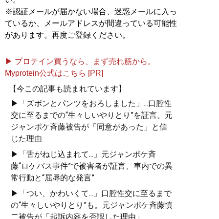
※認証メールが届かない場合、迷惑メールに入っ
ているか、メールアドレスが間違っている可能性
があります。再度ご登録ください。
▶ プロテイン買うなら、まず売れ筋から。
Myprotein公式はこちら [PR]
【今この記事も読まれています】
▶「ズボンとパンツをおろしました」...口腔性
交に至るまでの“生々しいやりとり”を証言。元
ジャンポケ斉藤被告が「同意があった」と信
じた理由
▶「舌がねじ込まれて...」元ジャンポケ斉
藤“ロケバス事件”で被害者が証言、車内での異
常行動と“屈辱的な発言”
▶「つい、かわいくて...」口腔性交に至るまで
の“生々しいやりとり”も。元ジャンポケ斉藤慎
二被告が「起訴内容を否認した理由」