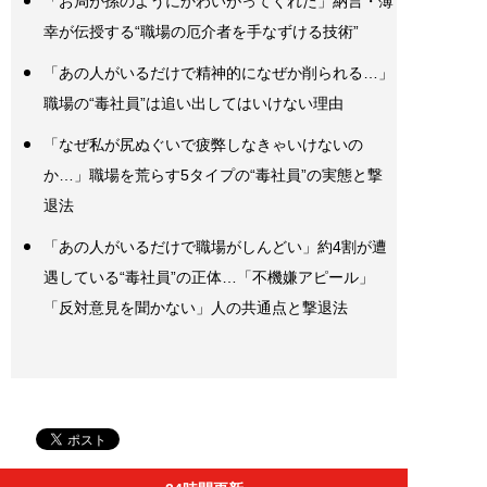
「お局が孫のようにかわいがってくれた」納言・薄
幸が伝授する“職場の厄介者を手なずける技術”
「あの人がいるだけで精神的になぜか削られる…」
職場の“毒社員”は追い出してはいけない理由
「なぜ私が尻ぬぐいで疲弊しなきゃいけないの
か…」職場を荒らす5タイプの“毒社員”の実態と撃
退法
「あの人がいるだけで職場がしんどい」約4割が遭
遇している“毒社員”の正体…「不機嫌アピール」
「反対意見を聞かない」人の共通点と撃退法