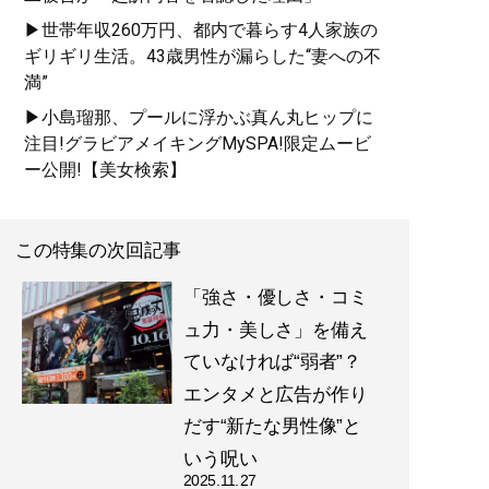
▶世帯年収260万円、都内で暮らす4人家族の
ギリギリ生活。43歳男性が漏らした“妻への不
満”
▶小島瑠那、プールに浮かぶ真ん丸ヒップに
注目!グラビアメイキングMySPA!限定ムービ
ー公開!【美女検索】
この特集の次回記事
「強さ・優しさ・コミ
ュ力・美しさ」を備え
ていなければ“弱者”？
エンタメと広告が作り
だす“新たな男性像”と
いう呪い
2025.11.27