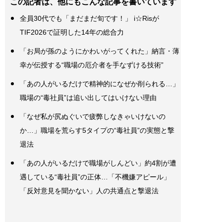
この記者は、他にもこんな記事を書いています
全員30代でも「まだまだ旬です！」 i☆Risが
TIF2026で証明した14年の総合力
「お局が孫のようにかわいがってくれた」納言・薄
幸が伝授する“職場の厄介者を手なずける技術”
「あの人がいるだけで精神的になぜか削られる…」
職場の“毒社員”は追い出してはいけない理由
「なぜ私が尻ぬぐいで疲弊しなきゃいけないの
か…」職場を荒らす5タイプの“毒社員”の実態と撃
退法
「あの人がいるだけで職場がしんどい」約4割が遭
遇している“毒社員”の正体…「不機嫌アピール」
「反対意見を聞かない」人の共通点と撃退法