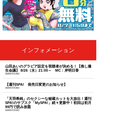
インフォメーション
山田あいのグラビア設定を視聴者が決める！【推し撮
生会議】 8/26（水）21:00～ MC：岸明日香
2026年07月29日
【週刊SPA! 発売日変更のお知らせ】
2026年07月28日
「天羽希純」のセクシーな秘蔵カットを大放出！週刊
SPA!のサブスク「MySPA!」続々更新中！初回は初月
99円で読み放題
2026年07月03日