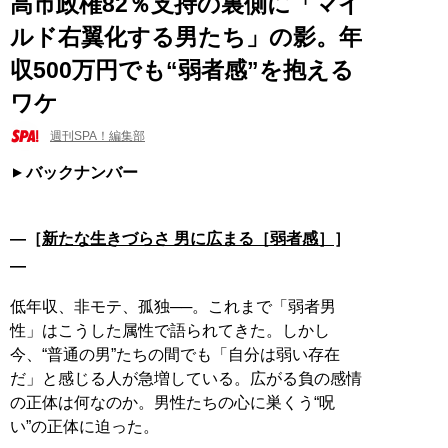
高市政権82％支持の裏側に「マイ
ルド右翼化する男たち」の影。年
収500万円でも“弱者感”を抱える
ワケ
週刊SPA！編集部
バックナンバー
―［
新たな生きづらさ 男に広まる［弱者感］
］
―
低年収、非モテ、孤独──。これまで「弱者男
性」はこうした属性で語られてきた。しかし
今、“普通の男”たちの間でも「自分は弱い存在
だ」と感じる人が急増している。広がる負の感情
の正体は何なのか。男性たちの心に巣くう“呪
い”の正体に迫った。