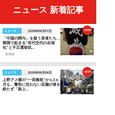
ニュース 新着記事
NEW!
ニュース
2026年08月07日
「中国の関与」を疑う若者たち…
韓国で起きる“世代交代の右傾
化”と不正選挙抗...
安宿緑
NEW!
ニュース
2026年08月06日
上野アメ横の“一斉摘発”から3ヵ
月も…警告に従わない店舗が後を
絶たず「路上...
デヤブロウ
NEW!
ニュース
2026年08月06日