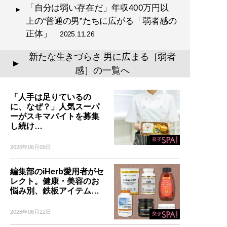
「自分は弱い存在だ」年収400万円以
上の“普通の男”たちに広がる「弱者感の
正体」
2025.11.26
新たな生きづらさ 男に広まる［弱者
▲
感］の一覧へ
「人手は足りているの
に、なぜ？」人気スーパ
ーがスキマバイトを募集
し続け…
2026年06月09日
編集部のiHerb愛用者がセ
レクト。健康・美容のお
悩み別、鉄板アイテム…
2026年06月22日