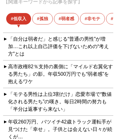
【関連キーワードから記事を探す】
低収入
孤独
弱者感
非モテ
高市政権
「自分は弱者だ」と感じる“普通の男性”が増
加…これ以上自己評価を下げないための“考え
方”とは
高市政権82％支持の裏側に「マイルド右翼化す
る男たち」の影。年収500万円でも“弱者感”を
抱えるワケ
「モテる男性は上位3割だけ」恋愛市場で“数値
化される男たち”の嘆き。毎日2時間の努力も
「半分は返事すら来ない」
年収260万円、バツイチ42歳トラック運転手が
見つけた「幸せ」。子供とは会えない日々が続
くが…