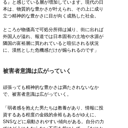
る』と感じている層が増加しています。現代の日
本は、物質的な豊かさが叶えられ、その上に成り
立つ精神的な豊かさに目が向く成熟した社会。
ところが物価高で可処分所得は減り、街に出れば
外国人が溢れ、報道では日本固有の土地や水源が
隣国の富裕層に買われていると喧伝される状況
に、漠然とした危機感だけが煽られるのです」
被害者意識は広がっていく
頑張っても精神的な豊かさは満たされないなか
で、被害者意識は広がっていく。
「弱者感を抱えた男たちは教養があり、情報に投
資するある程度の金銭的余裕もあるがゆえに、
SNSなどに扇動されやすい傾向がある。自分の力