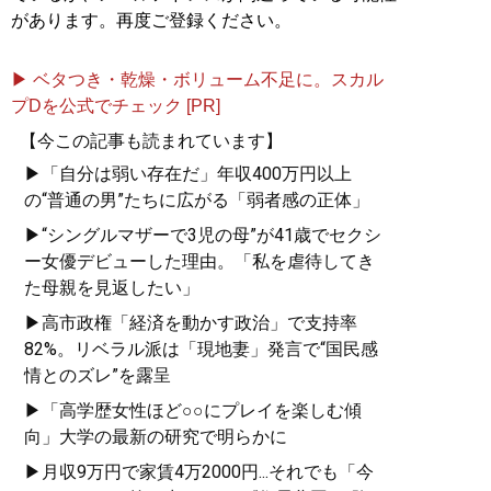
があります。再度ご登録ください。
▶ ベタつき・乾燥・ボリューム不足に。スカル
プDを公式でチェック [PR]
【今この記事も読まれています】
▶「自分は弱い存在だ」年収400万円以上
の“普通の男”たちに広がる「弱者感の正体」
▶“シングルマザーで3児の母”が41歳でセクシ
ー女優デビューした理由。「私を虐待してき
た母親を見返したい」
▶高市政権「経済を動かす政治」で支持率
82%。リベラル派は「現地妻」発言で“国民感
情とのズレ”を露呈
▶「高学歴女性ほど○○にプレイを楽しむ傾
向」大学の最新の研究で明らかに
▶月収9万円で家賃4万2000円...それでも「今