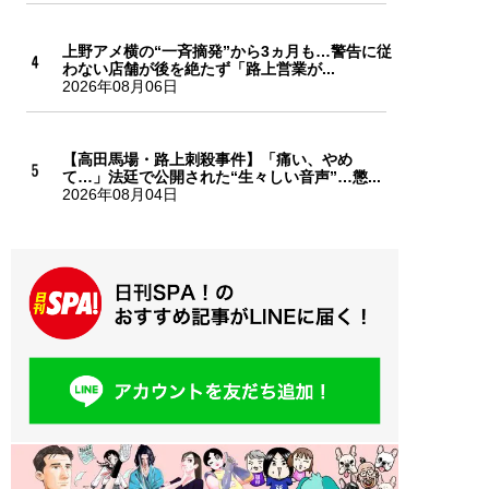
上野アメ横の“一斉摘発”から3ヵ月も…警告に従
わない店舗が後を絶たず「路上営業が...
2026年08月06日
【高田馬場・路上刺殺事件】「痛い、やめ
て…」法廷で公開された“生々しい音声”…懲...
2026年08月04日