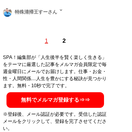
特殊清掃王すーさん
（公社）日本ペストコントロール協会認証技能師。1992
1
2
年、東京都大田区生まれ。地元の進学校を卒業後、様々
な業種を経験し、孤独死・災害現場復旧のリーディング
カンパニーである「
ブルークリーン
」の創業に参画。こ
SPA！編集部が「人生後半を賢く楽しく生きる」
れまで官公庁から五つ星ホテルまで、さまざまな取引先
をテーマに厳選した記事をメルマガ会員限定で毎
から依頼を受け、現場作業を実施した経験を基に、
週金曜日にメールでお届けします。仕事・お金・
YouTubeチャンネル「
BLUE CLEAN【公式】
」にて特殊
性・人間関係…人生を豊かにする秘訣が見つかり
清掃現場のリアルを配信中！趣味はプロレス観戦
ます。無料・10秒で完了です。
MySPA!会員だけが読める、特殊清掃王すーさんのより
無料でメルマガ登録する⇒⇒
ディープな記事
・特殊清掃員が明かす“若者の自殺現場”の特徴。遺書か
※登録後、メール認証が必要です。受信した認証
ら見えた「世の中の生きづらさ」と「孤独の深さ」
メールをクリックして、登録を完了させてくださ
い。
記事一覧へ