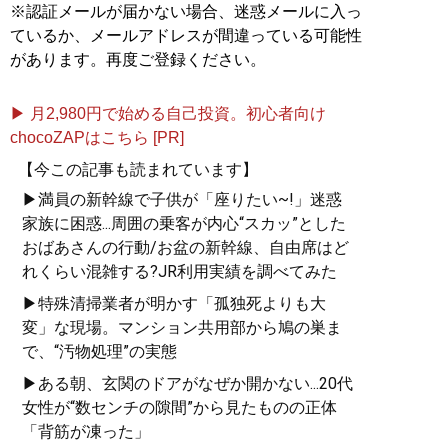
※認証メールが届かない場合、迷惑メールに入っ
ているか、メールアドレスが間違っている可能性
があります。再度ご登録ください。
▶ 月2,980円で始める自己投資。初心者向け
chocoZAPはこちら [PR]
【今この記事も読まれています】
▶満員の新幹線で子供が「座りたい~!」迷惑
家族に困惑...周囲の乗客が内心“スカッ”とした
おばあさんの行動/お盆の新幹線、自由席はど
れくらい混雑する?JR利用実績を調べてみた
▶特殊清掃業者が明かす「孤独死よりも大
変」な現場。マンション共用部から鳩の巣ま
で、“汚物処理”の実態
▶ある朝、玄関のドアがなぜか開かない...20代
女性が“数センチの隙間”から見たものの正体
「背筋が凍った」