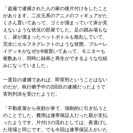
「盗撮で逮捕された人の家の後片付けをしたこと
があります。二次元系のアニメのフィギュアがた
くさん置いてあって、ゴミが溜まっていて床が見
えないような状況の部屋でした。足の踏み場もな
く、尿が溜まったペットボトルも散乱していて、
完全にセルフネグレクトのような状態。ブルーレ
イデッキがなぜか6個置いてあって、モニターも
複数あり、同時に録画と再生ができるような仕組
みになっていました」
一度目の逮捕であれば、即実刑ということはない
のだが、執行猶予中の2回目の逮捕だったようで
実刑判決を受けたようだ。
「不動産屋から依頼が来て、強制的に引き払うと
のことでした。費用は連帯保証人だった親が支払
ったようです。片付けの流れとしては、夜逃げし
た現場と同じです。でも今回は連帯保証人がいた