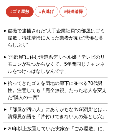
ゴミ屋敷
夜逃げ
特殊清掃
盗撮で逮捕された“大手企業社員”の部屋はゴミ
屋敷…特殊清掃に入った業者が見た“悲惨な暮
らしぶり”
“汚部屋”に住む清楚系デリヘル嬢「テレビのリ
モコンが見つからなくて、5年間同じチャンネ
ルをつけっぱなしなんです」
拾ってきたゴミを団地の廊下に並べる70代男
性。注意しても「完全無視」だった老人を変え
た“隣人の一言”
「部屋が汚い人」にありがちな“NG習慣“とは…
清掃員が語る「片付けできない人の落とし穴」
20年以上放置していた実家が「ごみ屋敷」に。