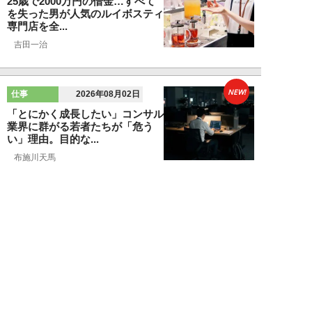
25歳で2000万円の借金…すべて
を失った男が人気のルイボスティ
専門店を全...
吉田一治
NEW!
仕事
2026年08月02日
「とにかく成長したい」コンサル
業界に群がる若者たちが「危う
い」理由。目的な...
布施川天馬
NEW!
仕事
2026年08月02日
「お局が孫のようにかわいがって
くれた」納言・薄幸が伝授す
る“職場の厄介者を...
週刊SPA！編集部