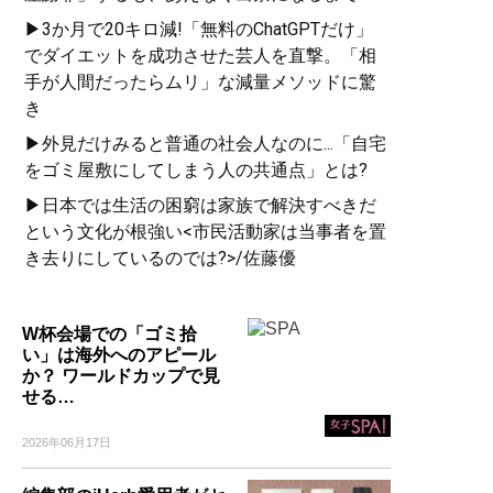
▶3か月で20キロ減!「無料のChatGPTだけ」
でダイエットを成功させた芸人を直撃。「相
手が人間だったらムリ」な減量メソッドに驚
き
▶外見だけみると普通の社会人なのに...「自宅
をゴミ屋敷にしてしまう人の共通点」とは?
▶日本では生活の困窮は家族で解決すべきだ
という文化が根強い<市民活動家は当事者を置
き去りにしているのでは?>/佐藤優
W杯会場での「ゴミ拾
い」は海外へのアピール
か？ ワールドカップで見
せる…
2026年06月17日