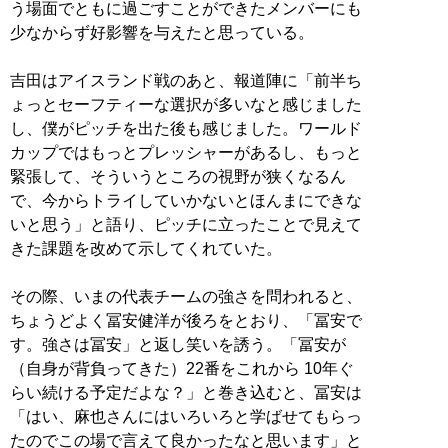
う場面でともに過ごすことができたメンバーにも
少なからず好影響を与えたと思っている。
吉田はアイスランド戦のあと、報道陣に「前半ち
ょっとセーフティーな選択が多いなと感じました
し、僕がピッチを出た後も感じました。ワールド
カップではもっとプレッシャーがあるし、もっと
緊張して、そういうところの視野が狭くなるん
で、今からトライしていかないとほんまにできな
いと思う」と語り、ピッチに立ったことで見えて
きた課題を改めて示してくれていた。
その際、いまの代表チームの強さを問われると、
ちょうどよく冨安健洋が後ろをとおり、「冨安で
す。強さは冨安」と返し笑いを誘う。「冨安が
（自身が背負ってきた）22番をこれから 10年ぐ
らい続ける予定だよな？」と巻き込むと、冨安は
「はい、麻也さんにはいろいろと学ばせてもらっ
たのでこの場で言えて良かったなと思います」と