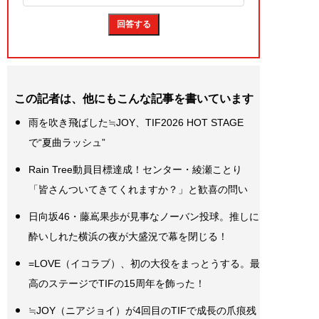
この記者は、他にもこんな記事を書いています
雨を吹き飛ばした≒JOY、TIF2026 HOT STAGE
で“夏曲ラッシュ”
Rain Tree動員目標達成！センター・綾瀬ことり
「皆さんついてきてくれますか？」と歓喜の問い
日向坂46・藤嶌果歩が見事なノーバン投球。推しに
酔いしれた横浜の夜が大盛況で幕を閉じる！
=LOVE（イコラブ）、初の大役をまっとうする。最
高のステージでTIFの15周年を飾った！
≒JOY（ニアジョイ）が4回目のTIFで成長の爪痕残