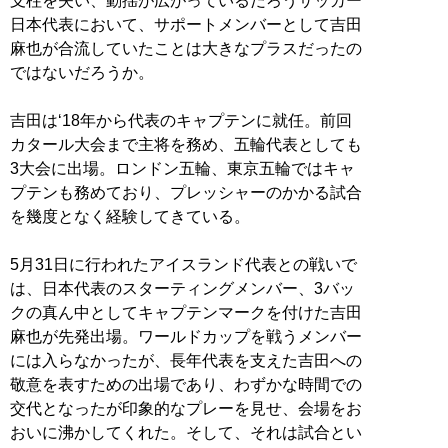
支柱を失い、動揺が広がっているだろうサッカー
日本代表において、サポートメンバーとして吉田
麻也が合流していたことは大きなプラスだったの
ではないだろうか。
吉田は‘18年から代表のキャプテンに就任。前回
カタール大会まで主将を務め、五輪代表としても
3大会に出場。ロンドン五輪、東京五輪ではキャ
プテンも務めており、プレッシャーのかかる試合
を幾度となく経験してきている。
5月31日に行われたアイスランド代表との戦いで
は、日本代表のスターティングメンバー、3バッ
クの真ん中としてキャプテンマークを付けた吉田
麻也が先発出場。ワールドカップを戦うメンバー
には入らなかったが、長年代表を支えた吉田への
敬意を表すための出場であり、わずかな時間での
交代となったが印象的なプレーを見せ、会場をお
おいに沸かしてくれた。そして、それは試合とい