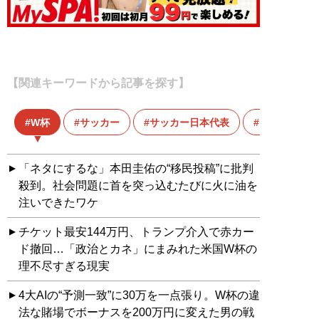
【関連キーワードから記事を探す】
W杯
サッカー
サッカー日本代表
ワールドカッ
「ネタにするな」本田圭佑の“移民投稿”に批判
殺到。社会問題に首を突っ込むたびに火に油を
注いできたワケ
チケット最安144万円、トランプ介入で赤カー
ド撤回…「政治とカネ」にまみれた米国W杯の
理不尽すぎる現実
4大AIの“予測一致”に30万を一点張り。W杯の違
法な賭場でボーナスを200万円に変えた男の戦