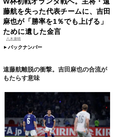
W杯初戦オランダ戦へ。主将・遠
藤航を失った代表チームに、吉田
麻也が「勝率を1％でも上げる」
ために遺した金言
八木康晴
バックナンバー
遠藤航離脱の衝撃。吉田麻也の合流が
もたらす意味