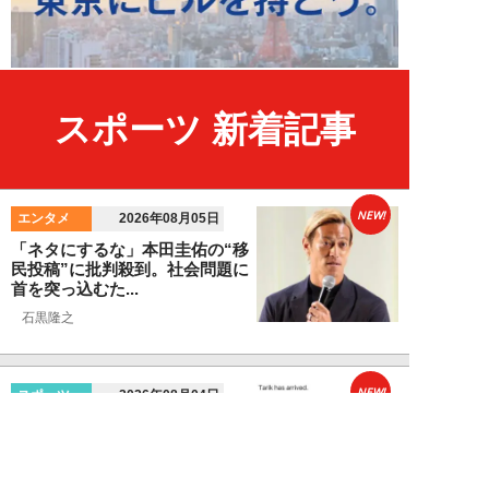
スポーツ 新着記事
NEW!
エンタメ
2026年08月05日
「ネタにするな」本田圭佑の“移
民投稿”に批判殺到。社会問題に
首を突っ込むた...
石黒隆之
NEW!
スポーツ
2026年08月04日
スクバル加入で佐々木朗希の“価
値”が急上昇？ ドジャースに浮上
する「最強ブ...