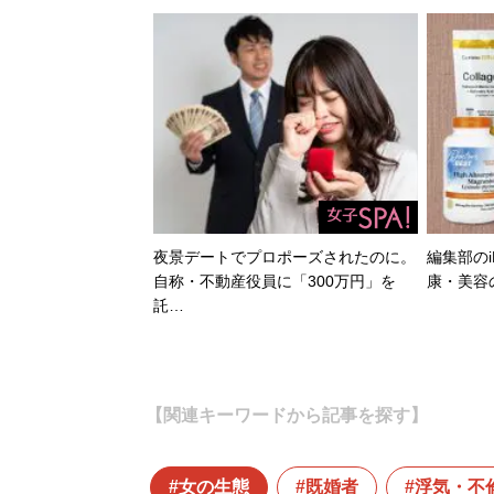
夜景デートでプロポーズされたのに。
編集部のi
自称・不動産役員に「300万円」を
康・美容
託…
【関連キーワードから記事を探す】
女の生態
既婚者
浮気・不