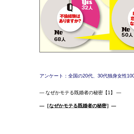
アンケート：全国の20代、30代独身女性1
―［
なぜかモテる既婚者の秘密
］―