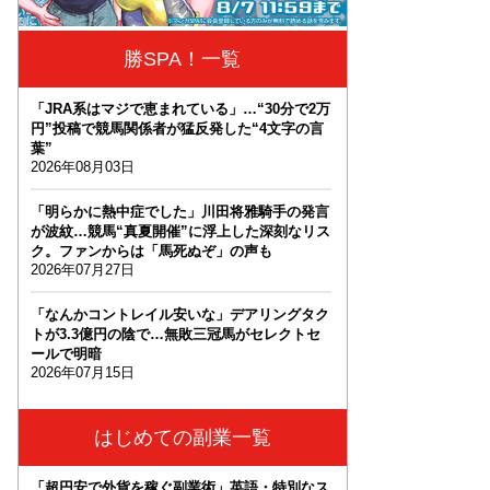
勝SPA！一覧
「JRA系はマジで恵まれている」…“30分で2万
円”投稿で競馬関係者が猛反発した“4文字の言
葉”
2026年08月03日
「明らかに熱中症でした」川田将雅騎手の発言
が波紋…競馬“真夏開催”に浮上した深刻なリス
ク。ファンからは「馬死ぬぞ」の声も
2026年07月27日
「なんかコントレイル安いな」デアリングタク
トが3.3億円の陰で…無敗三冠馬がセレクトセ
ールで明暗
2026年07月15日
はじめての副業一覧
「超円安で外貨を稼ぐ副業術」英語・特別なス