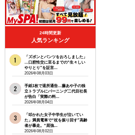
24時間更新
人気ランキング
「ズボンとパンツをおろしました」
…口腔性交に至るまでの“生々しい
やりとり”を証言...
2026年08月03日
手紙1枚で退所通告…藤あや子の独
立トラブルにバーニング二代目社長
が告白「実際の料...
2026年08月04日
「叩かれた女子中学生が泣いてい
た」満員電車で“杖を振り回す”高齢
者が暴走。“屈強...
2026年08月02日