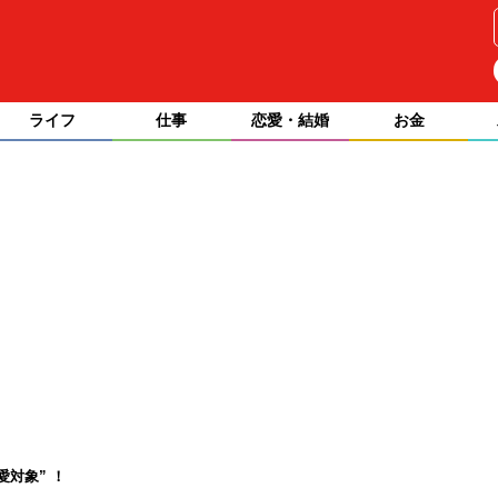
ライフ
仕事
恋愛・結婚
お金
対象” ！