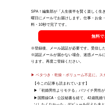
SPA！編集部が「人生後半を賢く楽しく生
曜日にメールでお届けします。仕事・お金
料・10秒で完了です。
無料で
※登録後、メール認証が必要です。受信し
※認証メールが届かない場合、迷惑メール
ります。再度ご登録ください。
▶ ベタつき・乾燥・ボリューム不足に。スカル
【今この記事も読まれています】
▶「初婚男性よりモテる」バツイチ男性が
▶国際線CA・公設秘書を経て、42歳既婚
ソしたくなかった」デビューを伝えた夫と