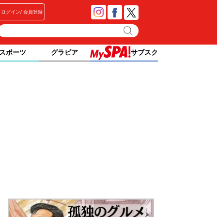
ログイン
会員登録
スポーツ
グラビア
サブスク