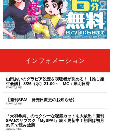
インフォメーション
山田あいのグラビア設定を視聴者が決める！【推し撮
生会議】 8/26（水）21:00～ MC：岸明日香
2026年07月29日
【週刊SPA! 発売日変更のお知らせ】
2026年07月28日
「天羽希純」のセクシーな秘蔵カットを大放出！週刊
SPA!のサブスク「MySPA!」続々更新中！初回は初月
99円で読み放題
2026年07月03日