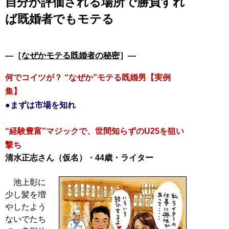
自分が評価される場所で勝負すれ
ば既婚者でもモテる
―［
なぜかモテる既婚者の秘密
］―
何でコイツが？ “なぜか”モテる既婚男【実例
集】
●まずは市場を知れ
“経験豊富”マジックで、世間知らずのU25を狙い
撃ち
清水正志さん（仮名）・44歳・ライター
池上彰に
少し髪を増
やしたよう
ないでたち