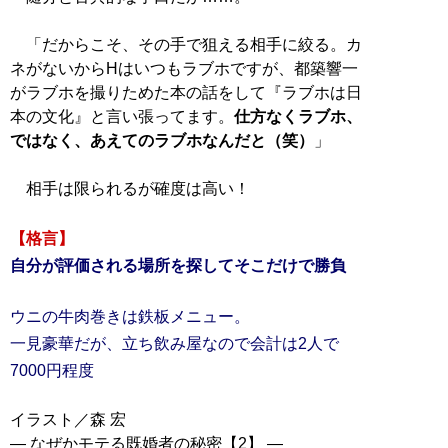
「だからこそ、その手で狙える相手に絞る。カ
ネがないからHはいつもラブホですが、都築響一
がラブホを撮りためた本の話をして『ラブホは日
本の文化』と言い張ってます。
仕方なくラブホ、
ではなく、あえてのラブホなんだと（笑）
」
相手は限られるが確度は高い！
【格言】
自分が評価される場所を探してそこだけで勝負
ウニの牛肉巻きは鉄板メニュー。
一見豪華だが、立ち飲み屋なので会計は2人で
7000円程度
イラスト／森 宏