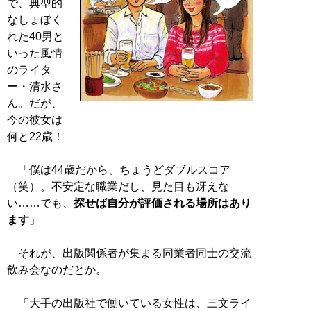
で、典型的
なしょぼく
れた40男と
いった風情
のライタ
ー・清水さ
ん。だが、
今の彼女は
何と22歳！
「僕は44歳だから、ちょうどダブルスコア
（笑）。不安定な職業だし、見た目も冴えな
い……でも、
探せば自分が評価される場所はあり
ます
」
それが、出版関係者が集まる同業者同士の交流
飲み会なのだとか。
「大手の出版社で働いている女性は、三文ライ