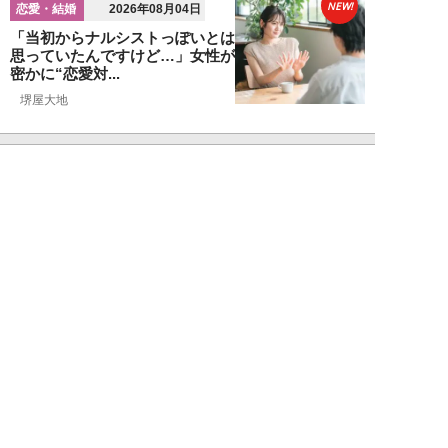
NEW!
恋愛・結婚
2026年08月04日
「当初からナルシストっぽいとは
思っていたんですけど…」女性が
密かに“恋愛対...
堺屋大地
NEW!
恋愛・結婚
2026年08月02日
「ダサい中年男性」に共通す
る“時代遅れのファッション”と
は。100万円の「...
堺屋大地
NEW!
恋愛・結婚
2026年08月01日
食事デート中、実は女性から「幻
滅されている」40・50代男性の
特徴5つ。「...
堺屋大地