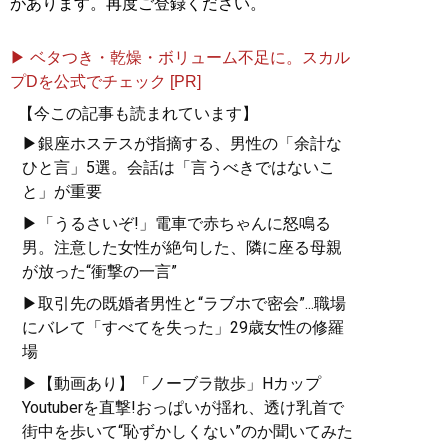
があります。再度ご登録ください。
▶ ベタつき・乾燥・ボリューム不足に。スカル
プDを公式でチェック [PR]
【今この記事も読まれています】
▶銀座ホステスが指摘する、男性の「余計な
ひと言」5選。会話は「言うべきではないこ
と」が重要
▶「うるさいぞ!」電車で赤ちゃんに怒鳴る
男。注意した女性が絶句した、隣に座る母親
が放った“衝撃の一言”
▶取引先の既婚者男性と“ラブホで密会”...職場
にバレて「すべてを失った」29歳女性の修羅
場
▶【動画あり】「ノーブラ散歩」Hカップ
Youtuberを直撃!おっぱいが揺れ、透け乳首で
街中を歩いて“恥ずかしくない”のか聞いてみた