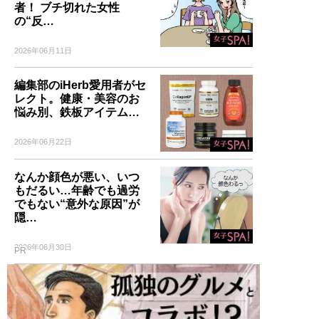
者！ ブチ切れた女性
の“反…
2026年06月11日
編集部のiHerb愛用者がセ
レクト。健康・美容のお
悩み別、鉄板アイテム…
2026年06月22日
なんか顔色が悪い、いつ
もだるい…年齢でも過労
でもない“意外な原因”が
隠…
2026年06月30日
PR