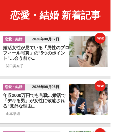
恋愛・結婚 新着記事
NEW!
恋愛・結婚
2026年08月07日
婚活女性が見ている「男性のプロ
フィール写真」の“5つのポイン
ト”…会う前か...
関口美奈子
NEW!
恋愛・結婚
2026年08月06日
年収2000万円でも苦戦…婚活で
「デキる男」が女性に敬遠され
る“意外な理由...
山本早織