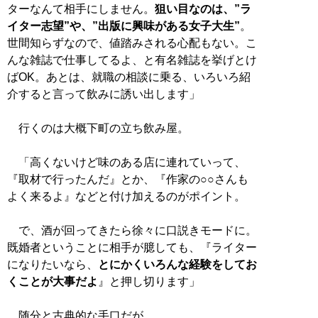
ターなんて相手にしません。
狙い目なのは、”ラ
イター志望”や、”出版に興味がある女子大生”
。
世間知らずなので、値踏みされる心配もない。こ
んな雑誌で仕事してるよ、と有名雑誌を挙げとけ
ばOK。あとは、就職の相談に乗る、いろいろ紹
介すると言って飲みに誘い出します」
行くのは大概下町の立ち飲み屋。
「高くないけど味のある店に連れていって、
『取材で行ったんだ』とか、『作家の○○さんも
よく来るよ』などと付け加えるのがポイント。
で、酒が回ってきたら徐々に口説きモードに。
既婚者ということに相手が臆しても、『ライター
になりたいなら、
とにかくいろんな経験をしてお
くことが大事だよ
』と押し切ります」
随分と古典的な手口だが……。