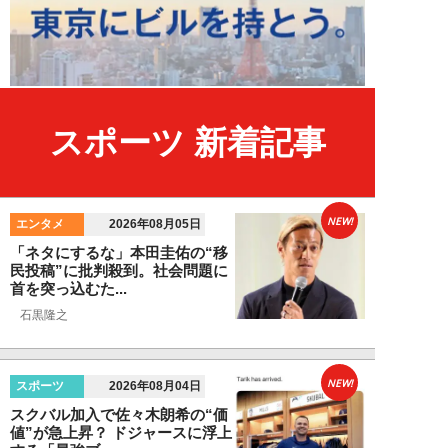
スポーツ 新着記事
NEW!
エンタメ
2026年08月05日
「ネタにするな」本田圭佑の“移
民投稿”に批判殺到。社会問題に
首を突っ込むた...
石黒隆之
NEW!
スポーツ
2026年08月04日
スクバル加入で佐々木朗希の“価
値”が急上昇？ ドジャースに浮上