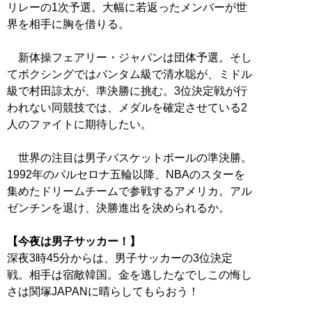
リレーの1次予選。大幅に若返ったメンバーが世
界を相手に胸を借りる。
新体操フェアリー・ジャパンは団体予選。そし
てボクシングではバンタム級で清水聡が、ミドル
級で村田諒太が、準決勝に挑む。3位決定戦が行
われない同競技では、メダルを確定させている2
人のファイトに期待したい。
世界の注目は男子バスケットボールの準決勝。
1992年のバルセロナ五輪以降、NBAのスターを
集めたドリームチームで参戦するアメリカ。アル
ゼンチンを退け、決勝進出を決められるか。
【今夜は男子サッカー！】
深夜3時45分からは、男子サッカーの3位決定
戦。相手は宿敵韓国。金を逃したなでしこの悔し
さは関塚JAPANに晴らしてもらおう！