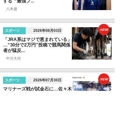
する「最強ブ...
八木遊
NEW!
スポーツ
2026年08月03日
「JRA系はマジで恵まれている」
…“30分で2万円”投稿で競馬関係
者が猛反...
中川大河
NEW!
スポーツ
2026年07月30日
マリナーズ戦が試金石に…佐々木
朗希が「100マイル超えわずか1
球」でも絶賛...
八木遊
NEW!
スポーツ
2026年07月29日