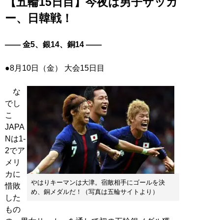
【五輪15日目】今夜は男子サッカ
ー、日韓戦！
―― 金5、銀14、銅14 ――
●8月10日（金） 大会15日目
な
でし
こ
JAPA
Nは1-
2でア
メリ
カに
やはりキーマンは大津。宿敵相手にゴールを決
惜敗
め、銅メダルだ！（写真は五輪サイトより）
した
もの