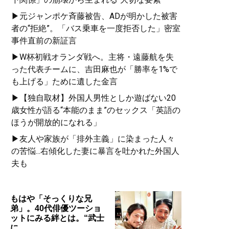
▶元ジャンポケ斉藤被告、ADが明かした被害
者の“拒絶”。「バス乗車を一度拒否した」密室
事件直前の新証言
▶W杯初戦オランダ戦へ。主将・遠藤航を失
った代表チームに、吉田麻也が「勝率を1%で
も上げる」ために遺した金言
▶【独自取材】外国人男性としか遊ばない20
歳女性が語る“本能のまま”のセックス「英語の
ほうが開放的になれる」
▶友人や家族が「排外主義」に染まった人々
の苦悩...右傾化した妻に暴言を吐かれた外国人
夫も
もはや「そっくりな兄
弟」。40代俳優ツーショ
ットにみる絆とは。“武士
に…