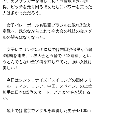
の、男女サッカーを通して初の五輪銀メダル獲
得。ピッチを走り回る彼女たちにパワーを貰った
人は多かっただろう。
女子バレーボールも強豪ブラジルに敗れ3位決
定戦へ。残念ながらこれで今大会の球技の金メダ
ルの望みはなくなった。
女子レスリング55キロ級では吉田沙保里が五輪
3連覇を達成。世界大会と五輪で『12連覇』とい
うとんでもない金字塔を打ち立てた。強い女性は
美しい！
今日はシンクロナイズドスイミングの団体フリ
ールーティン。ロシア、中国、スペイン、の上位
相手に日本は5位スタート。どこまで巻き返せる
か。
陸上では北京でメダルを獲得した男子4×100m