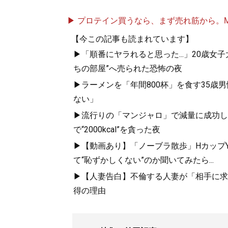
▶ プロテイン買うなら、まず売れ筋から。Mypr
【今この記事も読まれています】
▶「順番にヤラれると思った...」20歳
ちの部屋”へ売られた恐怖の夜
▶ラーメンを「年間800杯」を食す35歳
ない」
▶流行りの「マンジャロ」で減量に成功した
で“2000kcal”を貪った夜
▶【動画あり】「ノーブラ散歩」HカップYo
て“恥ずかしくない”のか聞いてみたら...
▶【人妻告白】不倫する人妻が「相手に求め
得の理由