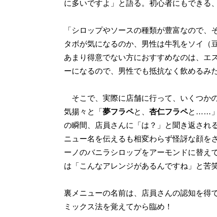
に多いですよ」と語る。初心者にもできる
「シロップやソースの種類が豊富なので、
タボが気になるのか、男性は牛乳をソイ（
あまり得意でない方におすすめなのは、エ
ーになるので、男性でも抵抗なく飲めるみ
そこで、実際に店舗に行って、いくつかの
気揚々と「
夢フラペ
と、
杏仁フラペ
と……
の瞬間、店員さんに「は？」と聞き返され
ニュー名を伝えるも相変わらず怪訝な顔を
ーノのバニラシロップをアーモンドに替え
は「こんなアレンジがあるんですね」と苦
裏メニューの名前は、店員さんの認知を得
ミックス法を覚えてから臨め！