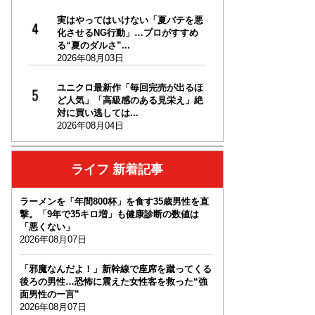
実はやってはいけない「夏バテを悪
化させるNG行動」…プロがすすめ
る“夏のダルさ”...
2026年08月03日
ユニクロ最新作「毎回完売が出るほ
ど人気」「高級感のある見栄え」絶
対に買い逃しては...
2026年08月04日
ライフ 新着記事
ラーメンを「年間800杯」を食す35歳男性を直
撃。「9年で35キロ増」も健康診断の数値は
「悪くない」
2026年08月07日
「邪魔なんだよ！」新幹線で座席を蹴ってくる
後ろの男性…恐怖に震えた女性客を救った“強
面男性の一言”
2026年08月07日