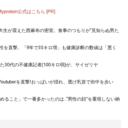
otein公式はこちら [PR]
女子大生が震えた西麻布の密室。食事のつもりが“見知らぬ男た
男性を直撃。「9年で35キロ増」も健康診断の数値は「悪く
30代の不健康記者(100キロ弱)が、サイゼリヤ
utuberを直撃!おっぱいが揺れ、透け乳首で街中を歩い
ること」で一番多かったのは...“男性の顔”を重視しない納