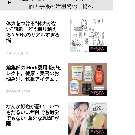
▲
的！手帳の活用術の一覧へ
体力をつける“体力がな
い”問題、どう乗り越え
る？50代のリアルすぎる
悩…
2026年08月07日
編集部のiHerb愛用者がセ
レクト。健康・美容のお
悩み別、鉄板アイテム…
2026年06月22日
なんか顔色が悪い、いつ
もだるい…年齢でも過労
でもない“意外な原因”が
隠…