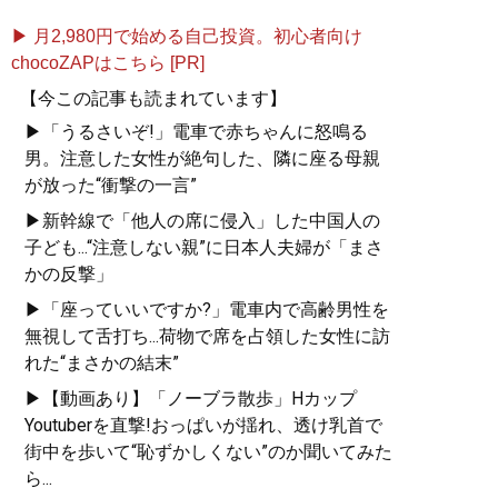
▶ 月2,980円で始める自己投資。初心者向け
chocoZAPはこちら [PR]
【今この記事も読まれています】
▶「うるさいぞ!」電車で赤ちゃんに怒鳴る
男。注意した女性が絶句した、隣に座る母親
が放った“衝撃の一言”
▶新幹線で「他人の席に侵入」した中国人の
子ども...“注意しない親”に日本人夫婦が「まさ
かの反撃」
▶「座っていいですか?」電車内で高齢男性を
無視して舌打ち...荷物で席を占領した女性に訪
れた“まさかの結末”
▶【動画あり】「ノーブラ散歩」Hカップ
Youtuberを直撃!おっぱいが揺れ、透け乳首で
街中を歩いて“恥ずかしくない”のか聞いてみた
ら...