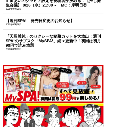
山田あいのグラビア設定を視聴者が決める！【推し撮
生会議】 8/26（水）21:00～ MC：岸明日香
2026年07月29日
【週刊SPA! 発売日変更のお知らせ】
2026年07月28日
「天羽希純」のセクシーな秘蔵カットを大放出！週刊
SPA!のサブスク「MySPA!」続々更新中！初回は初月
99円で読み放題
2026年07月03日