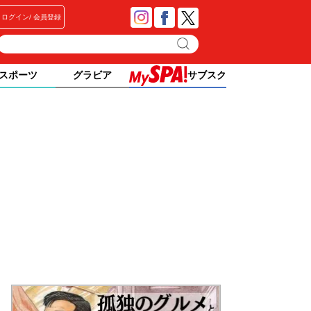
ログイン
会員登録
スポーツ
グラビア
サブスク