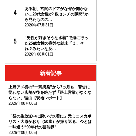
ある朝、玄関のドアがなぜか開かな
い…20代女性が“数センチの隙間”か
ら見たものの...
2026年07月31日
“男性が好きそうな水着”で海に行っ
た25歳女性の意外な結末「え、そ
れ？みたいな反...
2026年08月01日
新着記事
上野アメ横の“一斉摘発”から3ヵ月も…警告に
従わない店舗が後を絶たず「路上営業がなくな
らない」理由【現地レポート】
2026年08月06日
「昼の生放送中に脱いで水着に」元ミニスカポ
リス・大原かおり（50歳）が振り返る、今とは
一味違う“90年代の芸能界”
2026年08月06日