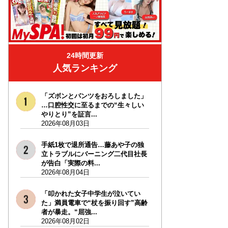
24時間更新
人気ランキング
「ズボンとパンツをおろしました」
…口腔性交に至るまでの“生々しい
やりとり”を証言...
2026年08月03日
手紙1枚で退所通告…藤あや子の独
立トラブルにバーニング二代目社長
が告白「実際の料...
2026年08月04日
「叩かれた女子中学生が泣いてい
た」満員電車で“杖を振り回す”高齢
者が暴走。“屈強...
2026年08月02日