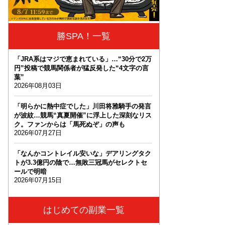
勝SPA！一覧
「JRA系はマジで恵まれている」…“30分で2万
円”投稿で競馬関係者が猛反発した“4文字の言
葉”
2026年08月03日
「明らかに熱中症でした」川田将雅騎手の発言
が波紋…競馬“真夏開催”に浮上した深刻なリス
ク。ファンからは「馬死ぬぞ」の声も
2026年07月27日
「なんかコントレイル安いな」デアリングタク
トが3.3億円の陰で…無敗三冠馬がセレクトセ
ールで明暗
2026年07月15日
はじめての副業一覧