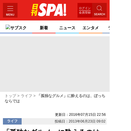
ログイン
会員登録
サブスク
新着
ニュース
エンタメ
ライフ
トップ
ライフ
「孤独なグルメ」に酔えるのは、ぼっち
ならでは
更新日：2016年07月15日 22:56
ライフ
投稿日：2013年06月23日 09:02