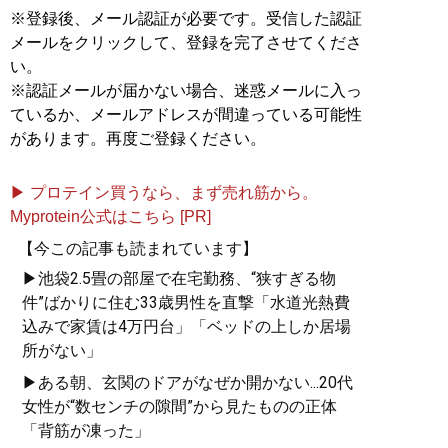
※登録後、メール認証が必要です。受信した認証
メールをクリックして、登録を完了させてくださ
い。
※認証メールが届かない場合、迷惑メールに入っ
ているか、メールアドレスが間違っている可能性
があります。再度ご登録ください。
▶ プロテイン買うなら、まず売れ筋から。
Myprotein公式はこちら [PR]
【今この記事も読まれています】
▶池袋2.5畳の部屋で在宅勤務、“狭すぎる物
件”ばかりに住む33歳男性を直撃「水道光熱費
込みで家賃は4万円台」「ベッドの上しか居場
所がない」
▶ある朝、玄関のドアがなぜか開かない...20代
女性が“数センチの隙間”から見たものの正体
「背筋が凍った」