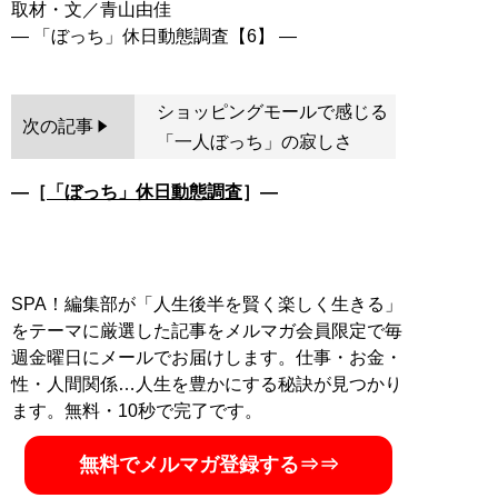
取材・文／青山由佳
ショッピングモールで感じる
次の記事
「一人ぼっち」の寂しさ
―［
「ぼっち」休日動態調査
］―
SPA！編集部が「人生後半を賢く楽しく生きる」
をテーマに厳選した記事をメルマガ会員限定で毎
週金曜日にメールでお届けします。仕事・お金・
性・人間関係…人生を豊かにする秘訣が見つかり
ます。無料・10秒で完了です。
無料でメルマガ登録する⇒⇒