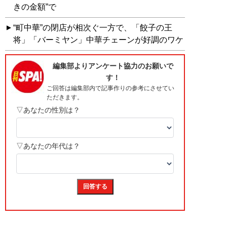
きの金額”で
“町中華”の閉店が相次ぐ一方で、「餃子の王
将」「バーミヤン」中華チェーンが好調のワケ