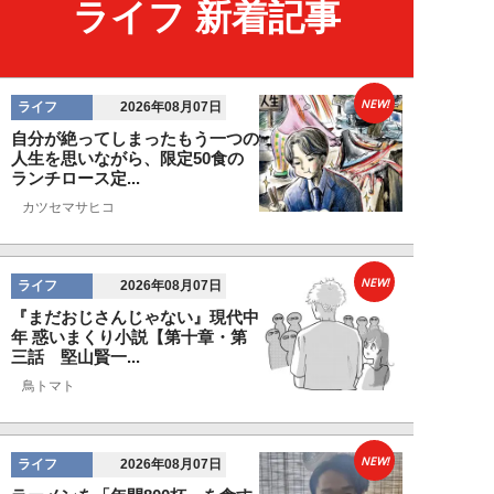
ライフ 新着記事
NEW!
ライフ
2026年08月07日
自分が絶ってしまったもう一つの
人生を思いながら、限定50食の
ランチロース定...
カツセマサヒコ
NEW!
ライフ
2026年08月07日
『まだおじさんじゃない』現代中
年 惑いまくり小説【第十章・第
三話 堅山賢一...
鳥トマト
NEW!
ライフ
2026年08月07日