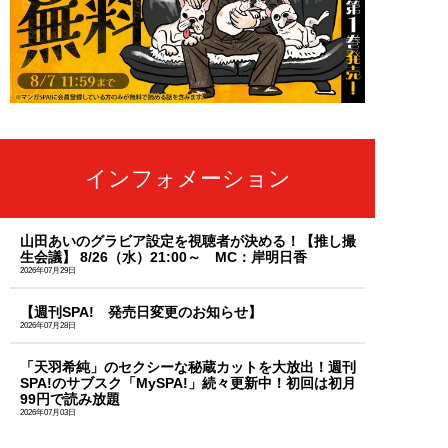
インフォメーション
山田あいのグラビア設定を視聴者が決める！【推し撮
生会議】 8/26（水）21:00～ MC：岸明日香
2026年07月29日
【週刊SPA! 発売日変更のお知らせ】
2026年07月28日
「天羽希純」のセクシーな秘蔵カットを大放出！週刊
SPA!のサブスク「MySPA!」続々更新中！初回は初月
99円で読み放題
2026年07月03日