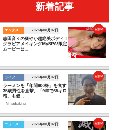
新着記事
NEW!
エンタメ
2026年08月07日
志田音々の爽やか超絶美ボディ！
グラビアメイキングMySPA!限定
ムービー公...
NEW!
ライフ
2026年08月07日
ラーメンを「年間800杯」を食す
35歳男性を直撃。「9年で35キロ
増」も健...
Mr.tsubaking
NEW!
ニュース
2026年08月07日