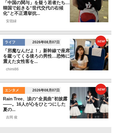
「中国の関与」を疑う若者たち…
韓国で起きる“世代交代の右傾
化”と不正選挙抗...
安宿緑
NEW!
ライフ
2026年08月07日
「邪魔なんだよ！」新幹線で座席
を蹴ってくる後ろの男性…恐怖に
震えた女性客を...
chimi86
NEW!
エンタメ
2026年08月07日
Rain Tree、涙の“全員曲”初披露
――。16人が心をひとつにした
夏の...
吉岡 俊