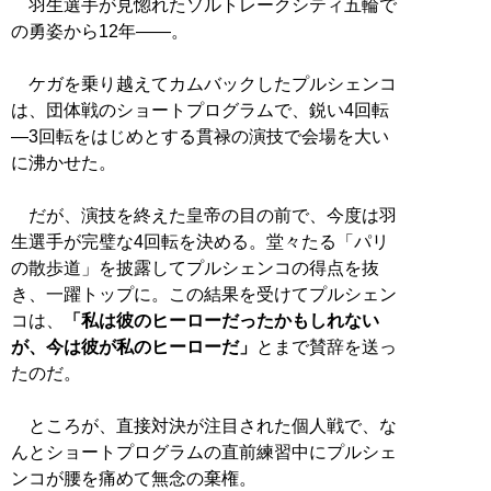
羽生選手が見惚れたソルトレークシティ五輪で
の勇姿から12年――。
ケガを乗り越えてカムバックしたプルシェンコ
は、団体戦のショートプログラムで、鋭い4回転
―3回転をはじめとする貫禄の演技で会場を大い
に沸かせた。
だが、演技を終えた皇帝の目の前で、今度は羽
生選手が完璧な4回転を決める。堂々たる「パリ
の散歩道」を披露してプルシェンコの得点を抜
き、一躍トップに。この結果を受けてプルシェン
コは、
「私は彼のヒーローだったかもしれない
が、今は彼が私のヒーローだ」
とまで賛辞を送っ
たのだ。
ところが、直接対決が注目された個人戦で、な
んとショートプログラムの直前練習中にプルシェ
ンコが腰を痛めて無念の棄権。