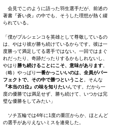
会見でこのように語った羽生選手だが、前述の
著書『蒼い炎』の中でも、そうした理想が熱く綴
られている。
「僕がプルシェンコを英雄として尊敬しているの
は、やはり彼が勝ち続けているからです。彼は一
度勝って満足してる選手ではない。一回ではまぐ
れだったり、奇跡だったりするかもしれないし、
やはり
勝ち続けることにこそ、意味があります
。
（略）やっぱり
一番かっこいいのは、全員がパー
フェクトで、その中で勝つということ
。そんな
『本当の1位』の味を知りたい
んです。だから一
度の優勝では満足せず、勝ち続けて、いつかは完
璧な優勝をしてみたい」
ソチ五輪では4年に1度の重圧からか、ほとんど
の選手がありえないミスを連発した。