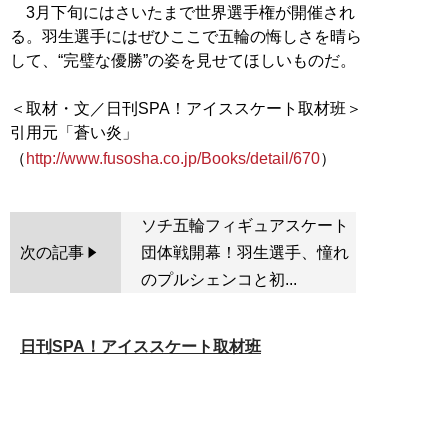
3月下旬にはさいたまで世界選手権が開催され
る。羽生選手にはぜひここで五輪の悔しさを晴ら
して、“完璧な優勝”の姿を見せてほしいものだ。
＜取材・文／日刊SPA！アイススケート取材班＞
引用元「蒼い炎」
（
http://www.fusosha.co.jp/Books/detail/670
ソチ五輪フィギュアスケート
次の記事
団体戦開幕！羽生選手、憧れ
のプルシェンコと初...
日刊SPA！アイススケート取材班