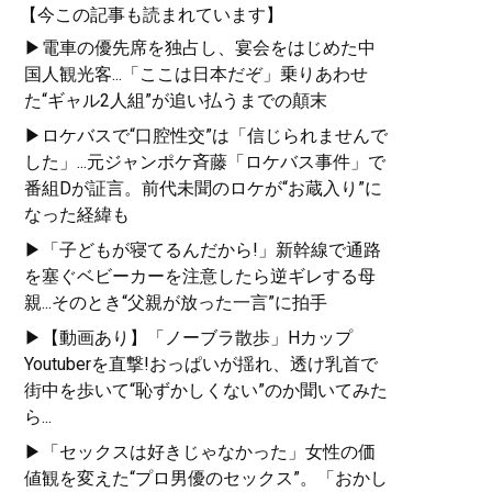
【今この記事も読まれています】
▶電車の優先席を独占し、宴会をはじめた中
国人観光客...「ここは日本だぞ」乗りあわせ
た“ギャル2人組”が追い払うまでの顛末
▶ロケバスで“口腔性交”は「信じられませんで
した」...元ジャンポケ斉藤「ロケバス事件」で
番組Dが証言。前代未聞のロケが“お蔵入り”に
なった経緯も
▶「子どもが寝てるんだから!」新幹線で通路
を塞ぐベビーカーを注意したら逆ギレする母
親...そのとき“父親が放った一言”に拍手
▶【動画あり】「ノーブラ散歩」Hカップ
Youtuberを直撃!おっぱいが揺れ、透け乳首で
街中を歩いて“恥ずかしくない”のか聞いてみた
ら...
▶「セックスは好きじゃなかった」女性の価
値観を変えた“プロ男優のセックス”。「おかし