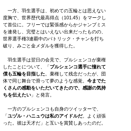
一方、羽生選手は、初めての五輪とは思えない
度胸で、世界歴代最高得点（101.45）をマークし
て首位に。フリーでは緊張感からかジャンプミス
を連発し、完璧とはいえない出来だったものの、
世界選手権3連覇中のパトリック・チャンを打ち
破り、みごと金メダルを獲得した。
羽生選手は翌日の会見で、プルシェンコが棄権
したことについて、「
プルシェンコ選手に憧れて
僕も五輪を目指した
。棄権して残念だったが、団
体で同じ舞台で滑って夢のような感覚。
今までた
くさんの感動をいただいてきたので、感謝の気持
ちを伝えたい
」と発言。
一方のプルシェンコも自身のツイッターで、
「
ユヅル・ハニュウは私のアイドルだ
。よく頑張
った。彼は天才だ」と互いを賞賛しあったのだ。