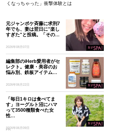
くなっちゃった」衝撃体験とは
元ジャンポケ斉藤に求刑7
年でも、妻は翌日に“楽し
すぎた“と投稿。「その…
2026年08月07日
編集部のiHerb愛用者がセ
レクト。健康・美容のお
悩み別、鉄板アイテム…
2026年06月22日
「毎日1キロは食べてま
す」ヨーグルト沼にハマ
って3500種類食べた女
性…
2026年06月09日
PR