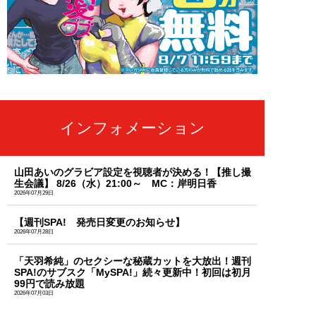
インフォメーション
山田あいのグラビア設定を視聴者が決める！【推し撮
生会議】 8/26（水）21:00～ MC：岸明日香
2026年07月29日
【週刊SPA! 発売日変更のお知らせ】
2026年07月28日
「天羽希純」のセクシーな秘蔵カットを大放出！週刊
SPA!のサブスク「MySPA!」続々更新中！初回は初月
99円で読み放題
2026年07月03日