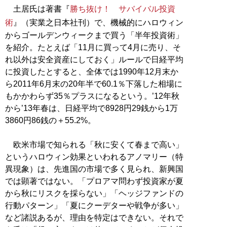
土居氏は著書『
勝ち抜け！ サバイバル投資
術
』（実業之日本社刊）で、機械的にハロウィン
からゴールデンウィークまで買う「半年投資術」
を紹介。たとえば「11月に買って4月に売り、そ
れ以外は安全資産にしておく」ルールで日経平均
に投資したとすると、全体では1990年12月末か
ら2011年6月末の20年半で60.1％下落した相場に
もかかわらず35％プラスになるという。’12年秋
から’13年春は、日経平均で8928円29銭から1万
3860円86銭の＋55.2%。
欧米市場で知られる「秋に安くて春まで高い」
というハロウィン効果といわれるアノマリー（特
異現象）は、先進国の市場で多く見られ、新興国
では顕著ではない。「プロアマ問わず投資家が夏
から秋にリスクを採らない」「ヘッジファンドの
行動パターン」「夏にクーデターや戦争が多い」
など諸説あるが、理由を特定はできない。それで