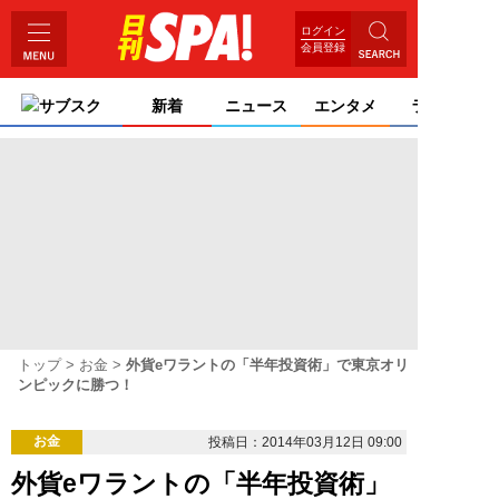
ログイン
会員登録
サブスク
新着
ニュース
エンタメ
ライフ
トップ
お金
外貨eワラントの「半年投資術」で東京オリ
ンピックに勝つ！
お金
投稿日：2014年03月12日 09:00
外貨eワラントの「半年投資術」