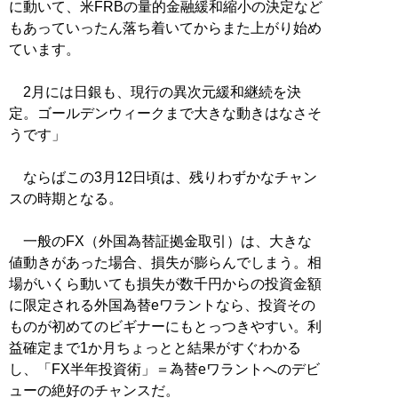
に動いて、米FRBの量的金融緩和縮小の決定など
もあっていったん落ち着いてからまた上がり始め
ています。
2月には日銀も、現行の異次元緩和継続を決
定。ゴールデンウィークまで大きな動きはなさそ
うです」
ならばこの3月12日頃は、残りわずかなチャン
スの時期となる。
一般のFX（外国為替証拠金取引）は、大きな
値動きがあった場合、損失が膨らんでしまう。相
場がいくら動いても損失が数千円からの投資金額
に限定される外国為替eワラントなら、投資その
ものが初めてのビギナーにもとっつきやすい。利
益確定まで1か月ちょっとと結果がすぐわかる
し、「FX半年投資術」＝為替eワラントへのデビ
ューの絶好のチャンスだ。