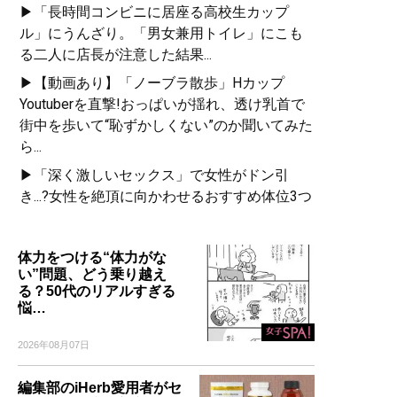
▶「長時間コンビニに居座る高校生カップ
ル」にうんざり。「男女兼用トイレ」にこも
る二人に店長が注意した結果...
▶【動画あり】「ノーブラ散歩」Hカップ
Youtuberを直撃!おっぱいが揺れ、透け乳首で
街中を歩いて“恥ずかしくない”のか聞いてみた
ら...
▶「深く激しいセックス」で女性がドン引
き...?女性を絶頂に向かわせるおすすめ体位3つ
体力をつける“体力がな
い”問題、どう乗り越え
る？50代のリアルすぎる
悩…
2026年08月07日
編集部のiHerb愛用者がセ