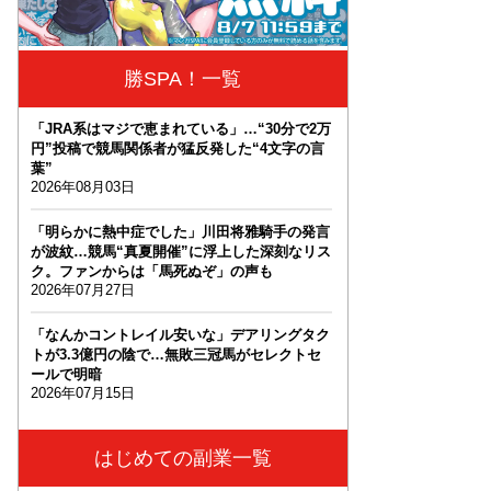
勝SPA！一覧
「JRA系はマジで恵まれている」…“30分で2万
円”投稿で競馬関係者が猛反発した“4文字の言
葉”
2026年08月03日
「明らかに熱中症でした」川田将雅騎手の発言
が波紋…競馬“真夏開催”に浮上した深刻なリス
ク。ファンからは「馬死ぬぞ」の声も
2026年07月27日
「なんかコントレイル安いな」デアリングタク
トが3.3億円の陰で…無敗三冠馬がセレクトセ
ールで明暗
2026年07月15日
はじめての副業一覧