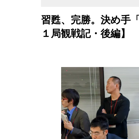
習甦、完勝。決め手
１局観戦記・後編】