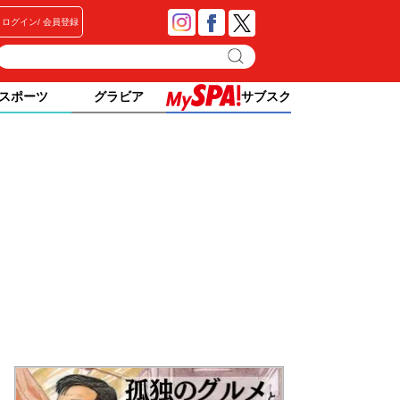
ログイン
会員登録
スポーツ
グラビア
サブスク