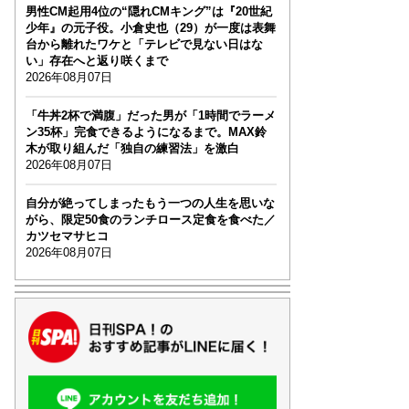
男性CM起用4位の“隠れCMキング”は『20世紀
少年』の元子役。小倉史也（29）が一度は表舞
台から離れたワケと「テレビで見ない日はな
い」存在へと返り咲くまで
2026年08月07日
「牛丼2杯で満腹」だった男が「1時間でラーメ
ン35杯」完食できるようになるまで。MAX鈴
木が取り組んだ「独自の練習法」を激白
2026年08月07日
自分が絶ってしまったもう一つの人生を思いな
がら、限定50食のランチロース定食を食べた／
カツセマサヒコ
2026年08月07日