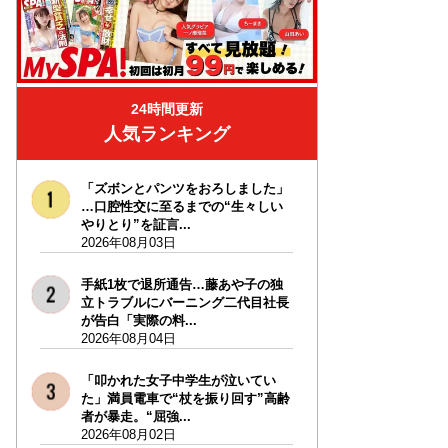
24時間更新
人気ランキング
「ズボンとパンツをおろしました」
…口腔性交に至るまでの“生々しい
やりとり”を証言...
2026年08月03日
手紙1枚で退所通告…藤あや子の独
立トラブルにバーニング二代目社長
が告白「実際の料...
2026年08月04日
「叩かれた女子中学生が泣いてい
た」満員電車で“杖を振り回す”高齢
者が暴走。“屈強...
2026年08月02日