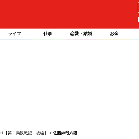
ライフ
仕事
恋愛・結婚
お金
あり【第１局観戦記・後編】
佐藤紳哉六段