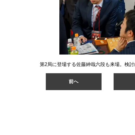
第2局に登場する佐藤紳哉六段も来場。検討
前へ