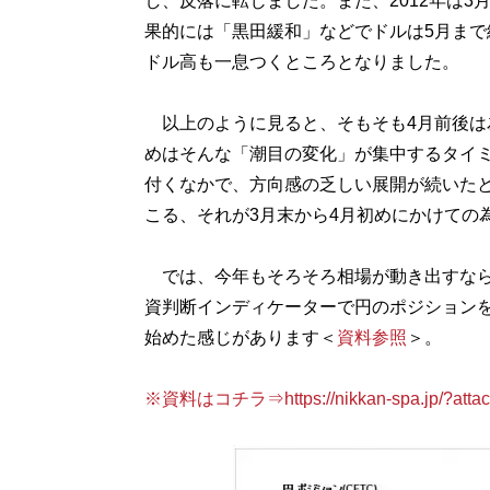
し、反落に転じました。また、2012年は3
果的には「黒田緩和」などでドルは5月まで続
ドル高も一息つくところとなりました。
以上のように見ると、そもそも4月前後は
めはそんな「潮目の変化」が集中するタイ
付くなかで、方向感の乏しい展開が続いた
こる、それが3月末から4月初めにかけての
では、今年もそろそろ相場が動き出すなら
資判断インディケーターで円のポジション
始めた感じがあります＜
資料参照
＞。
※資料はコチラ⇒https://nikkan-spa.jp/?attac