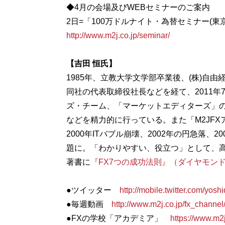
◆4月の会場及びWEBセミナーのご案内
http://www.m2j.co.jp/seminar/
【吉田 恒氏】
1985年、立教大学文学部卒業後、(株)自
同社の代表取締役社長などを経て、2011
ズ・チーム、「マーケットエディターズ」
などを精力的に行っている。また「M2JF
2000年ITバブル崩壊、2002年の円急落
題に。「わかりやすい、役立つ」として、
著書に
『FX7つの成功法則』（ダイヤモン
●ツイッター
http://mobile.twitter.com/yosh
●毎週動画
http://www.m2j.co.jp/fx_channel
●FXの学校「アカデミア」
https://www.m2