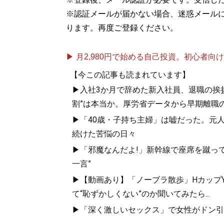
※認証メールが届かない場合、迷惑メール
ります。再度ご登録ください。
▶ 月2,980円で始める自己投資。初心者向けch
【今この記事も読まれています】
▶入社3か月で辞めた新入社員、退職の挨拶に
割”は本当か。厚労省データから早期離職
▶「40歳・子持ち主婦」は嘘だった。元
続けた苦悩の日々
▶「邪魔なんだよ!」新幹線で座席を蹴って
一言”
▶【動画あり】「ノーブラ散歩」HカップYo
て“恥ずかしくない”のか聞いてみたら...
▶「深く激しいセックス」で女性がドン引き