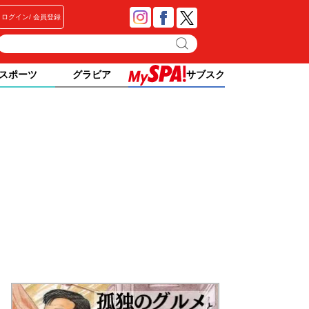
ログイン
会員登録
スポーツ
グラビア
サブスク