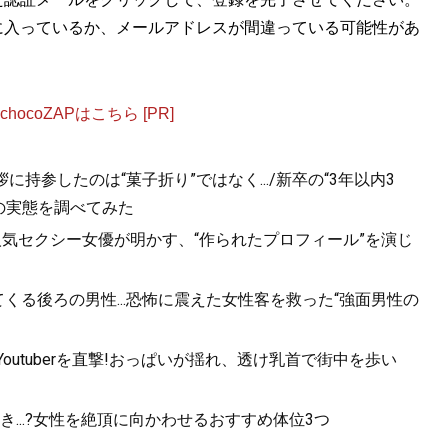
に入っているか、メールアドレスが間違っている可能性があ
ocoZAPはこちら [PR]
持参したのは“菓子折り”ではなく.../新卒の“3年以内3
の実態を調べてみた
人気セクシー女優が明かす、“作られたプロフィール”を演じ
くる後ろの男性...恐怖に震えた女性客を救った“強面男性の
utuberを直撃!おっぱいが揺れ、透け乳首で街中を歩い
...?女性を絶頂に向かわせるおすすめ体位3つ