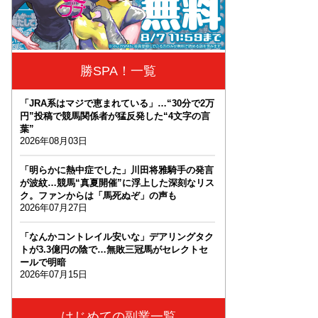
勝SPA！一覧
「JRA系はマジで恵まれている」…“30分で2万
円”投稿で競馬関係者が猛反発した“4文字の言
葉”
2026年08月03日
「明らかに熱中症でした」川田将雅騎手の発言
が波紋…競馬“真夏開催”に浮上した深刻なリス
ク。ファンからは「馬死ぬぞ」の声も
2026年07月27日
「なんかコントレイル安いな」デアリングタク
トが3.3億円の陰で…無敗三冠馬がセレクトセ
ールで明暗
2026年07月15日
はじめての副業一覧