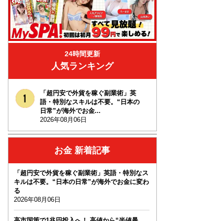
24時間更新
人気ランキング
「超円安で外貨を稼ぐ副業術」英
語・特別なスキルは不要。“日本の
日常”が海外でお金...
2026年08月06日
お金 新着記事
「超円安で外貨を稼ぐ副業術」英語・特別なス
キルは不要。“日本の日常”が海外でお金に変わ
る
2026年08月06日
高市国策で1兆円投入へ！ 高値から“半値暴