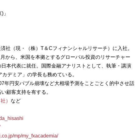
由経済社（現・（株）T＆Cフィナンシャルリサーチ）に入社。
年7月から、米国を本拠とするグローバル投資のリサーチャー
の日本代表に就任。国際金融アナリストとして、執筆・講演
Xアカデミア」の学長も務めている。
、2007年円安バブル崩壊など大相場予測をことごとく的中させ話
高い顧客支持を有する。
ド社）
など
ida_hisashi
/
j.co.jp/mp/my_fxacademia/