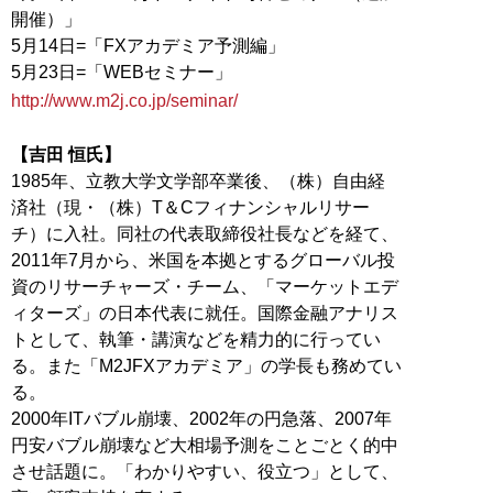
開催）」
5月14日=「FXアカデミア予測編」
http://www.m2j.co.jp/seminar/
【吉田 恒氏】
1985年、立教大学文学部卒業後、（株）自由経
済社（現・（株）T＆Cフィナンシャルリサー
チ）に入社。同社の代表取締役社長などを経て、
2011年7月から、米国を本拠とするグローバル投
資のリサーチャーズ・チーム、「マーケットエデ
ィターズ」の日本代表に就任。国際金融アナリス
トとして、執筆・講演などを精力的に行ってい
る。また「M2JFXアカデミア」の学長も務めてい
る。
2000年ITバブル崩壊、2002年の円急落、2007年
円安バブル崩壊など大相場予測をことごとく的中
させ話題に。「わかりやすい、役立つ」として、