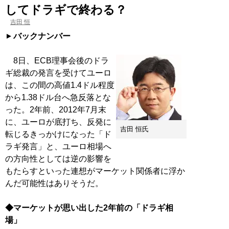
してドラギで終わる？
吉田 恒
バックナンバー
8日、ECB理事会後のドラ
ギ総裁の発言を受けてユーロ
は、この間の高値1.4ドル程度
から1.38ドル台へ急反落とな
った。2年前、2012年7月末
に、ユーロが底打ち、反発に
吉田 恒氏
転じるきっかけになった「ド
ラギ発言」と、ユーロ相場へ
の方向性としては逆の影響を
もたらすといった連想がマーケット関係者に浮か
んだ可能性はありそうだ。
◆マーケットが思い出した2年前の「ドラギ相
場」