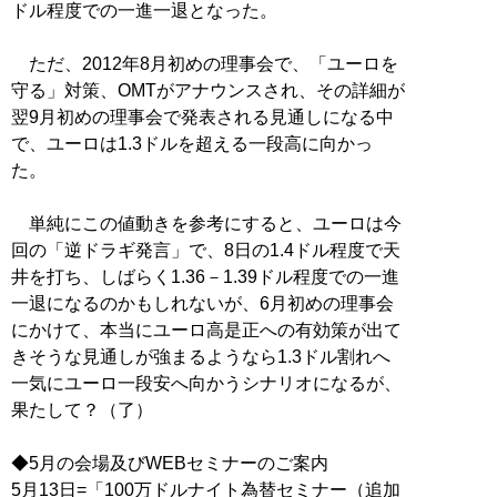
ドル程度での一進一退となった。
ただ、2012年8月初めの理事会で、「ユーロを
守る」対策、OMTがアナウンスされ、その詳細が
翌9月初めの理事会で発表される見通しになる中
で、ユーロは1.3ドルを超える一段高に向かっ
た。
単純にこの値動きを参考にすると、ユーロは今
回の「逆ドラギ発言」で、8日の1.4ドル程度で天
井を打ち、しばらく1.36－1.39ドル程度での一進
一退になるのかもしれないが、6月初めの理事会
にかけて、本当にユーロ高是正への有効策が出て
きそうな見通しが強まるようなら1.3ドル割れへ
一気にユーロ一段安へ向かうシナリオになるが、
果たして？（了）
◆5月の会場及びWEBセミナーのご案内
5月13日=「100万ドルナイト為替セミナー（追加