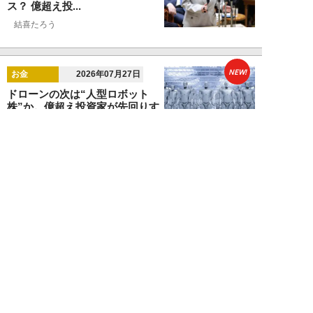
ス？ 億超え投...
結喜たろう
NEW!
お金
2026年07月27日
ドローンの次は“人型ロボット
株”か。億超え投資家が先回りす
る「隠れ防衛銘柄...
結喜たろう
NEW!
お金
2026年07月27日
父の遺産5000万円で兄弟が絶縁
「長男だから」「介護したのは
私」家族が“争...
渡辺智
NEW!
お金
2026年07月22日