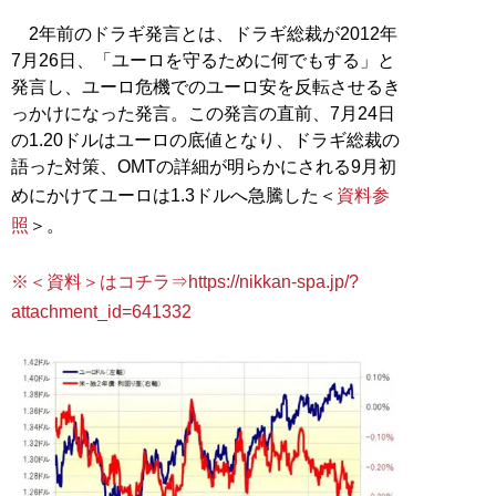
2年前のドラギ発言とは、ドラギ総裁が2012年
7月26日、「ユーロを守るために何でもする」と
発言し、ユーロ危機でのユーロ安を反転させるき
っかけになった発言。この発言の直前、7月24日
の1.20ドルはユーロの底値となり、ドラギ総裁の
語った対策、OMTの詳細が明らかにされる9月初
めにかけてユーロは1.3ドルへ急騰した＜
資料参
照
＞。
※＜資料＞はコチラ⇒https://nikkan-spa.jp/?
attachment_id=641332