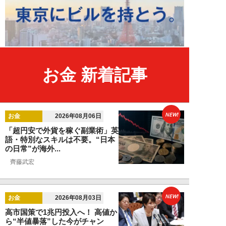
お金 新着記事
NEW!
お金
2026年08月06日
「超円安で外貨を稼ぐ副業術」英
語・特別なスキルは不要。“日本
の日常”が海外...
齊藤武宏
NEW!
お金
2026年08月03日
高市国策で1兆円投入へ！ 高値か
ら“半値暴落”した今がチャン