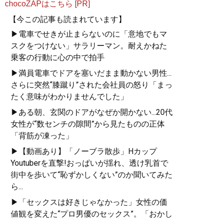
chocoZAPはこちら [PR]
【今この記事も読まれています】
▶電車でせきが止まらないのに「意地でもマ
スクをつけない」サラリーマン。耐えかねた
乗客の行動に心の中で拍手
▶満員電車でドアを塞いだまま動かない男性...
さらに突然“膝蹴り”された会社員の怒り「まっ
たく意味がわかりませんでした」
▶ある朝、玄関のドアがなぜか開かない...20代
女性が“数センチの隙間”から見たものの正体
「背筋が凍った」
▶【動画あり】「ノーブラ散歩」Hカップ
Youtuberを直撃!おっぱいが揺れ、透け乳首で
街中を歩いて“恥ずかしくない”のか聞いてみた
ら...
▶「セックスは好きじゃなかった」女性の価
値観を変えた“プロ男優のセックス”。「おかし