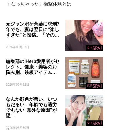
くなっちゃった」衝撃体験とは
元ジャンポケ斉藤に求刑7
年でも、妻は翌日に“楽し
すぎた“と投稿。「その…
2026年08月07日
編集部のiHerb愛用者がセ
レクト。健康・美容のお
悩み別、鉄板アイテム…
2026年06月22日
なんか顔色が悪い、いつ
もだるい…年齢でも過労
でもない“意外な原因”が
隠…
2026年06月30日
PR