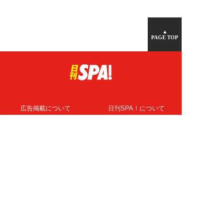
▲
PAGE TOP
広告掲載について
日刊SPA！について
ニュース提供先
PR記事一覧
ライター・執筆者募集
プライバシーポリシー
Cookie使用について
著作権について
運営会社
記事使用について
お問い合わせ
よくある質問