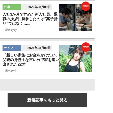
NEW!
仕事
2026年08月09日
入社3か月で辞めた新入社員、退
職の挨拶に持参したのは“菓子折
り”ではなく…...
星谷なな
NEW!
ライフ
2026年08月09日
「新しい家族にお金をかけたい」
父親の身勝手な言い分で家を追い
出された22才...
黒島暁生
新着記事をもっと見る