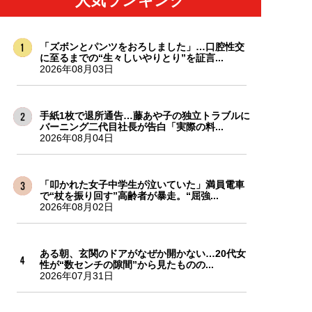
人気ランキング
「ズボンとパンツをおろしました」…口腔性交
に至るまでの“生々しいやりとり”を証言...
2026年08月03日
手紙1枚で退所通告…藤あや子の独立トラブルに
バーニング二代目社長が告白「実際の料...
2026年08月04日
「叩かれた女子中学生が泣いていた」満員電車
で“杖を振り回す”高齢者が暴走。“屈強...
2026年08月02日
ある朝、玄関のドアがなぜか開かない…20代女
性が“数センチの隙間”から見たものの...
2026年07月31日