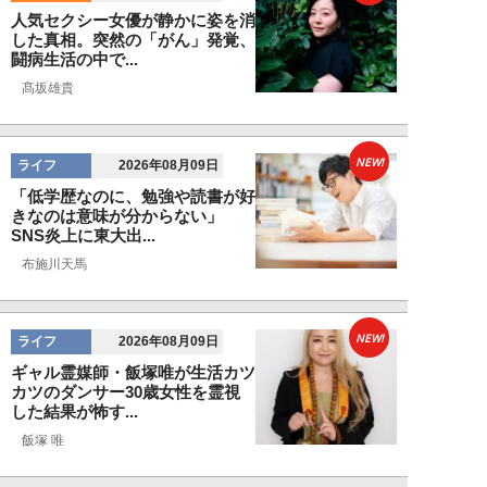
人気セクシー女優が静かに姿を消
した真相。突然の「がん」発覚、
闘病生活の中で...
髙坂雄貴
NEW!
ライフ
2026年08月09日
「低学歴なのに、勉強や読書が好
きなのは意味が分からない」
SNS炎上に東大出...
布施川天馬
NEW!
ライフ
2026年08月09日
ギャル霊媒師・飯塚唯が生活カツ
カツのダンサー30歳女性を霊視
した結果が怖す...
飯塚 唯