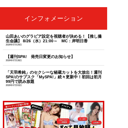
インフォメーション
山田あいのグラビア設定を視聴者が決める！【推し撮
生会議】 8/26（水）21:00～ MC：岸明日香
2026年07月29日
【週刊SPA! 発売日変更のお知らせ】
2026年07月28日
「天羽希純」のセクシーな秘蔵カットを大放出！週刊
SPA!のサブスク「MySPA!」続々更新中！初回は初月
99円で読み放題
2026年07月03日