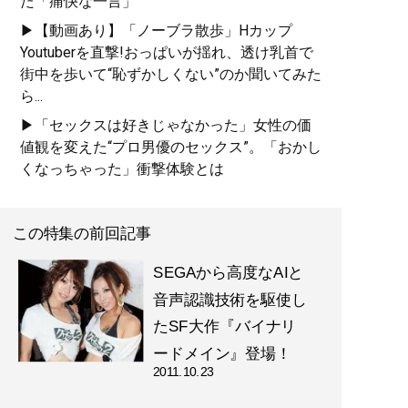
た「痛快な一言」
▶【動画あり】「ノーブラ散歩」Hカップ
Youtuberを直撃!おっぱいが揺れ、透け乳首で
街中を歩いて“恥ずかしくない”のか聞いてみた
ら...
▶「セックスは好きじゃなかった」女性の価
値観を変えた“プロ男優のセックス”。「おかし
くなっちゃった」衝撃体験とは
この特集の前回記事
SEGAから高度なAIと
音声認識技術を駆使し
たSF大作『バイナリ
ードメイン』登場！
2011.10.23