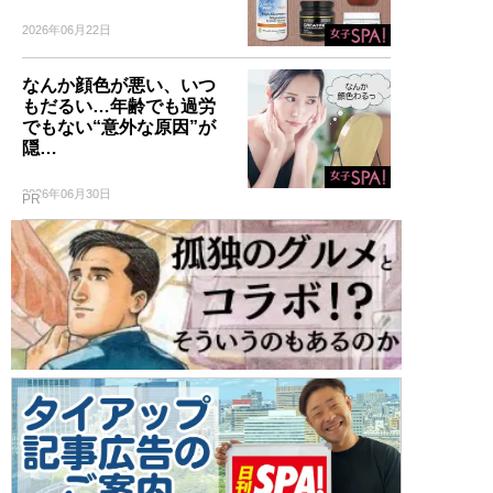
2026年06月22日
なんか顔色が悪い、いつ
もだるい…年齢でも過労
でもない“意外な原因”が
隠…
2026年06月30日
PR