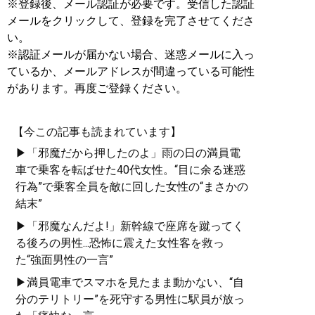
※登録後、メール認証が必要です。受信した認証
メールをクリックして、登録を完了させてくださ
い。
※認証メールが届かない場合、迷惑メールに入っ
ているか、メールアドレスが間違っている可能性
があります。再度ご登録ください。
【今この記事も読まれています】
▶「邪魔だから押したのよ」雨の日の満員電
車で乗客を転ばせた40代女性。“目に余る迷惑
行為”で乗客全員を敵に回した女性の“まさかの
結末”
▶「邪魔なんだよ!」新幹線で座席を蹴ってく
る後ろの男性...恐怖に震えた女性客を救っ
た“強面男性の一言”
▶満員電車でスマホを見たまま動かない、“自
分のテリトリー”を死守する男性に駅員が放っ