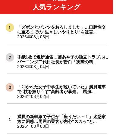
人気ランキング
「ズボンとパンツをおろしました」…口腔性交
に至るまでの“生々しいやりとり”を証言...
2026年08月03日
手紙1枚で退所通告…藤あや子の独立トラブルに
バーニング二代目社長が告白「実際の料...
2026年08月04日
「叩かれた女子中学生が泣いていた」満員電車
で“杖を振り回す”高齢者が暴走。“屈強...
2026年08月02日
満員の新幹線で子供が「座りたい～！」迷惑家
族に困惑…周囲の乗客が内心“スカッ”と...
2026年08月08日