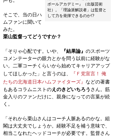
声も。
ボールアカデミー』（出版芸術
社）。「理論派解説者」は監督と
そこで、当の日ハ
して力を発揮できるのか!?
ムファンに聞いて
栗山監督ってどうですか？
「そりゃ心配です。いや、
『結果論』
のスポーツ
コメンテーターの眼力とかを問う以前に経験がな
い。二軍コーチくらいから始めてキャリアアップ
してほしかった」と言うのは、
『Ｆ党宣言！ 俺
たちの北海道日本ハムファイターズ』
などの著書
もあるコラムニストの
えのきどいちろう
さん。筋
金入りのファンだけに、親身になっての言葉が続
く。
「それから栗山さんはコーチ人脈あるのかな。組
閣は大丈夫でしょうか。経験不足を補う意味で、
相当こなれたヘッドコーチが必要です。監督さん