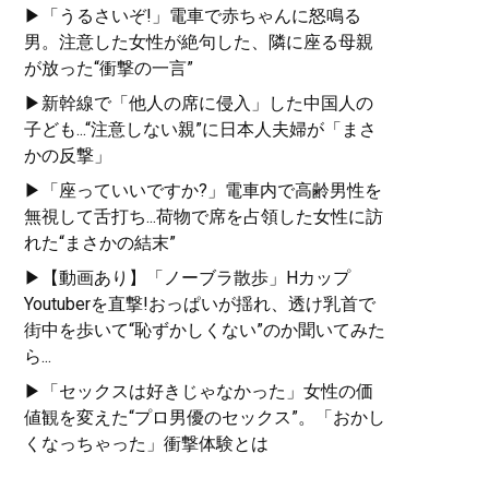
▶「うるさいぞ!」電車で赤ちゃんに怒鳴る
男。注意した女性が絶句した、隣に座る母親
が放った“衝撃の一言”
▶新幹線で「他人の席に侵入」した中国人の
子ども...“注意しない親”に日本人夫婦が「まさ
かの反撃」
▶「座っていいですか?」電車内で高齢男性を
無視して舌打ち...荷物で席を占領した女性に訪
れた“まさかの結末”
▶【動画あり】「ノーブラ散歩」Hカップ
Youtuberを直撃!おっぱいが揺れ、透け乳首で
街中を歩いて“恥ずかしくない”のか聞いてみた
ら...
▶「セックスは好きじゃなかった」女性の価
値観を変えた“プロ男優のセックス”。「おかし
くなっちゃった」衝撃体験とは