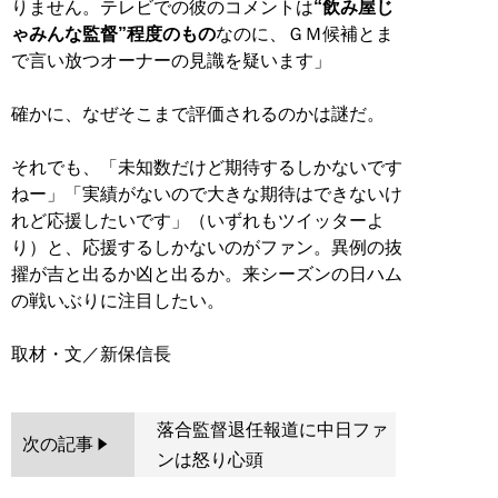
りません。テレビでの彼のコメントは
“飲み屋じ
ゃみんな監督”程度のもの
なのに、ＧＭ候補とま
で言い放つオーナーの見識を疑います」
確かに、なぜそこまで評価されるのかは謎だ。
それでも、「未知数だけど期待するしかないです
ねー」「実績がないので大きな期待はできないけ
れど応援したいです」（いずれもツイッターよ
り）と、応援するしかないのがファン。異例の抜
擢が吉と出るか凶と出るか。来シーズンの日ハム
の戦いぶりに注目したい。
落合監督退任報道に中日ファ
次の記事
ンは怒り心頭