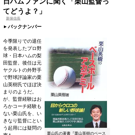
日ハムファンに聞く「栗山監督っ
てどうよ？」
新保信長
バックナンバー
今季限りでの退任
を発表したプロ野
球・日本ハムの梨
田監督。後任は元
ヤクルトの外野手
で野球評論家の栗
山英樹氏でほぼ決
まりのようだ。
が、監督経験はお
ろかコーチ経験も
ない栗山氏を、い
きなり監督にとい
う起用には疑問の
栗山氏の著書『栗山英樹のベース