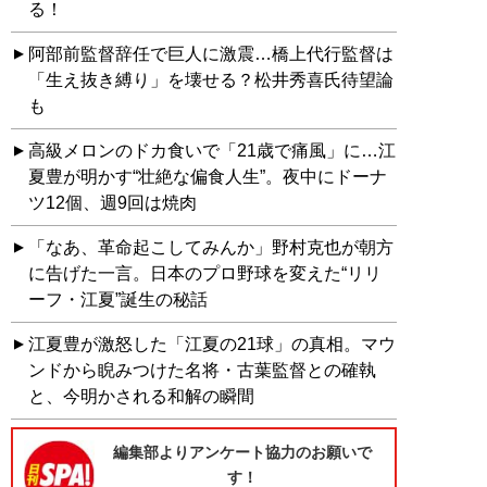
る！
阿部前監督辞任で巨人に激震…橋上代行監督は
「生え抜き縛り」を壊せる？松井秀喜氏待望論
も
高級メロンのドカ食いで「21歳で痛風」に…江
夏豊が明かす“壮絶な偏食人生”。夜中にドーナ
ツ12個、週9回は焼肉
「なあ、革命起こしてみんか」野村克也が朝方
に告げた一言。日本のプロ野球を変えた“リリ
ーフ・江夏”誕生の秘話
江夏豊が激怒した「江夏の21球」の真相。マウ
ンドから睨みつけた名将・古葉監督との確執
と、今明かされる和解の瞬間