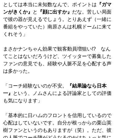
としては本当に未知数なんで、ポイントは
『ガマ
ンがきくか』
と
『顔に出すか』
だな。苦しい局面
で彼の器が見えるでしょう。とりあえず（一緒に
番組をやっていた）南原さんは札幌ドームに来て
くれそう」
まさかナンちゃん効果で観客動員増狙い!? なん
てことはないだろうけど、ツイッターで募集した
ファンの意見でも、経験や人脈不足を心配する声
は多かった。
「コーチ経験ないのが不安。
『結果論なら日本
一』
という、ノムさんによる評論家としての評価
も気になります」
「基本的に日ハムのフロントを信用しているので
心配はしていないです。自分が根っからの栗山英
樹ファンというのもありますが（笑）。ただ、彼
の人脈でコーチ陣がどうなるのかはちょっと気に