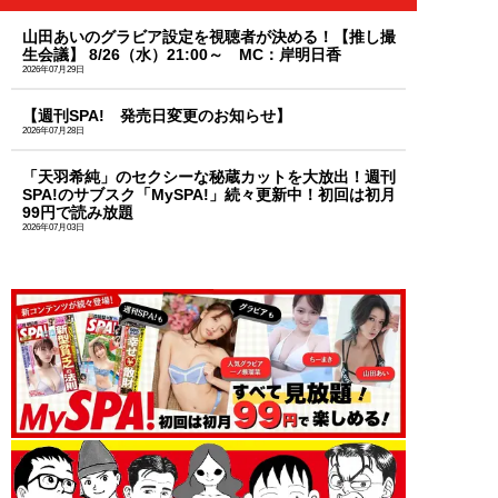
山田あいのグラビア設定を視聴者が決める！【推し撮
生会議】 8/26（水）21:00～ MC：岸明日香
2026年07月29日
【週刊SPA! 発売日変更のお知らせ】
2026年07月28日
「天羽希純」のセクシーな秘蔵カットを大放出！週刊
SPA!のサブスク「MySPA!」続々更新中！初回は初月
99円で読み放題
2026年07月03日