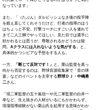
なっています」
また、「（たぶん）ダルビッシュなき後の投手陣
を鍛え直してくれそうだけど、打者の指導のほう
はちょっと不安。打撃コーチにすごい人を連れて
きて二人三脚でやってほしい。見た目では選手に
好かれるとは思うが、尊敬されるかどうかは疑
問。
Aクラスには入れないような気がする
」と、
具体的かつシビアな予想をする人も。
一方、
「断じて反対です！」
と、栗山監督を真っ
向から否定するのは、野球音源収集家で「音の球
宴」などのイベントを主宰する
野球ＤＪ・中嶋勇
二
さん。
「現二軍監督の五十嵐信一や元二軍監督の白井一
幸など、生え抜きの人材がいるにもかかわらず、
現場指導経験がない栗山氏を起用する意味がわか