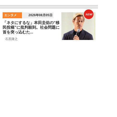
NEW!
エンタメ
2026年08月05日
「ネタにするな」本田圭佑の“移
民投稿”に批判殺到。社会問題に
首を突っ込むた...
石黒隆之
NEW!
スポーツ
2026年08月04日
スクバル加入で佐々木朗希の“価
値”が急上昇？ ドジャースに浮上
する「最強ブ...
八木遊
NEW!
スポーツ
2026年08月03日
「JRA系はマジで恵まれている」
…“30分で2万円”投稿で競馬関係
者が猛反...