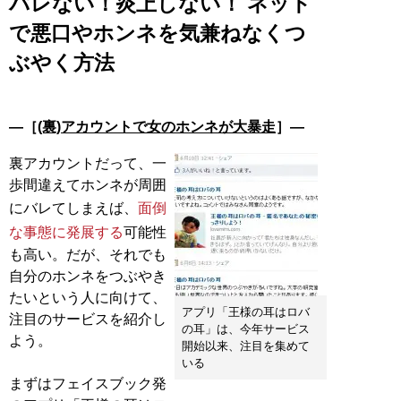
バレない！炎上しない！ ネット
で悪口やホンネを気兼ねなくつ
ぶやく方法
―［
(裏)アカウントで女のホンネが大暴走
］―
裏アカウントだって、一
歩間違えてホンネが周囲
にバレてしまえば、
面倒
な事態に発展する
可能性
も高い。だが、それでも
自分のホンネをつぶやき
たいという人に向けて、
アプリ「王様の耳はロバ
注目のサービスを紹介し
の耳」は、今年サービス
よう。
開始以来、注目を集めて
いる
まずはフェイスブック発