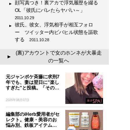
顔写真つき！裏アカで浮気履歴を綴る
OL「彼氏にバレたらヤバい～」
2011.10.29
彼氏、彼女、浮気相手が相互フォロ
ー ツイッター内ビバヒル状態を謳歌
する
2011.10.28
(裏)アカウントで女のホンネが大暴走
▲
の一覧へ
元ジャンポケ斉藤に求刑7
年でも、妻は翌日に“楽し
すぎた“と投稿。「その…
2026年08月07日
編集部のiHerb愛用者がセ
レクト。健康・美容のお
悩み別、鉄板アイテム…