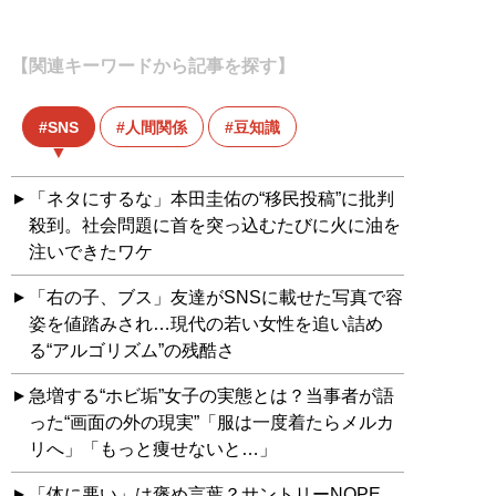
【関連キーワードから記事を探す】
SNS
人間関係
豆知識
「ネタにするな」本田圭佑の“移民投稿”に批判
殺到。社会問題に首を突っ込むたびに火に油を
注いできたワケ
「右の子、ブス」友達がSNSに載せた写真で容
姿を値踏みされ…現代の若い女性を追い詰め
る“アルゴリズム”の残酷さ
急増する“ホビ垢”女子の実態とは？当事者が語
った“画面の外の現実”「服は一度着たらメルカ
リへ」「もっと痩せないと…」
「体に悪い」は褒め言葉？サントリーNOPE