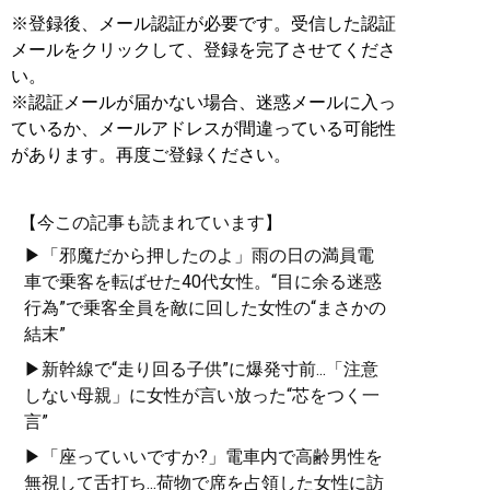
※登録後、メール認証が必要です。受信した認証
メールをクリックして、登録を完了させてくださ
い。
※認証メールが届かない場合、迷惑メールに入っ
ているか、メールアドレスが間違っている可能性
があります。再度ご登録ください。
【今この記事も読まれています】
▶「邪魔だから押したのよ」雨の日の満員電
車で乗客を転ばせた40代女性。“目に余る迷惑
行為”で乗客全員を敵に回した女性の“まさかの
結末”
▶新幹線で“走り回る子供”に爆発寸前...「注意
しない母親」に女性が言い放った“芯をつく一
言”
▶「座っていいですか?」電車内で高齢男性を
無視して舌打ち...荷物で席を占領した女性に訪