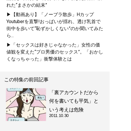
れた“まさかの結末”
▶【動画あり】「ノーブラ散歩」Hカップ
Youtuberを直撃!おっぱいが揺れ、透け乳首で
街中を歩いて“恥ずかしくない”のか聞いてみた
ら...
▶「セックスは好きじゃなかった」女性の価
値観を変えた“プロ男優のセックス”。「おかし
くなっちゃった」衝撃体験とは
この特集の前回記事
「裏アカウントだから
何を書いても平気」と
いう考えは危険
2011.10.30