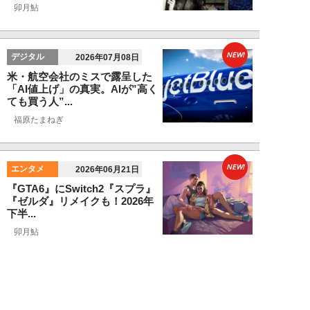
卯月鮎
NEW!
デジタル
2026年07月08日
米・航空会社のミスで露呈した
「AI値上げ」の真実。AIが”高く
ても買う人”...
福原たまねぎ
NEW!
エンタメ
2026年06月21日
『GTA6』にSwitch2『スプラ』
『ゼルダ』リメイクも！2026年
下半...
卯月鮎
NEW!
デジタル
2026年06月18日
AIに作らせた資料が“ちっとも頭