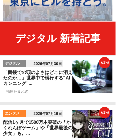
デジタル 新着記事
NEW!
デジタル
2026年07月30日
「面接での頭のよさはどこに消え
たのか…」世界中で横行する”AI
カンニング”...
福原たまねぎ
NEW!
エンタメ
2026年07月19日
配信1ヶ月で1500万本突破の「か
くれんぼゲーム」や「世界最後の
少女」も。...