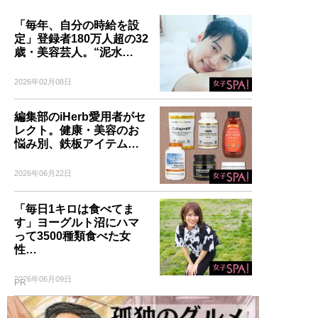
「毎年、自分の時給を設
定」登録者180万人超の32
歳・美容芸人。“泥水…
2026年02月08日
編集部のiHerb愛用者がセ
レクト。健康・美容のお
悩み別、鉄板アイテム…
2026年06月22日
「毎日1キロは食べてま
す」ヨーグルト沼にハマ
って3500種類食べた女
性…
2026年06月09日
PR