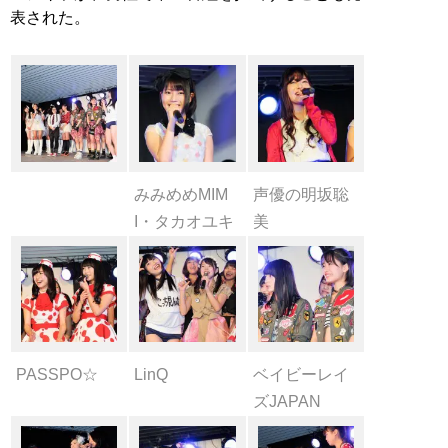
表された。
みみめめMIM
声優の明坂聡
I・タカオユキ
美
PASSPO☆
LinQ
ベイビーレイ
ズJAPAN