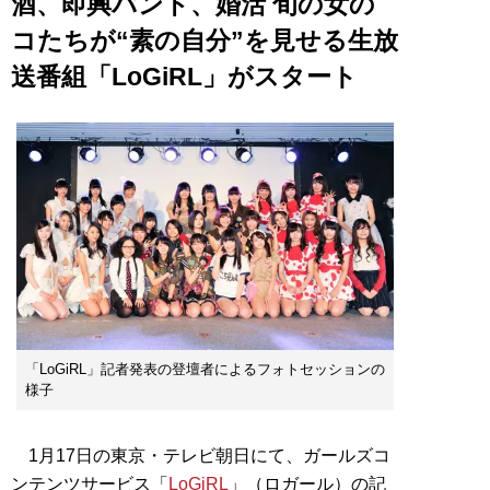
酒、即興バンド、婚活 旬の女の
コたちが“素の自分”を見せる生放
送番組「LoGiRL」がスタート
「LoGiRL」記者発表の登壇者によるフォトセッションの
様子
1月17日の東京・テレビ朝日にて、ガールズコ
ンテンツサービス「
LoGiRL
」（ロガール）の記