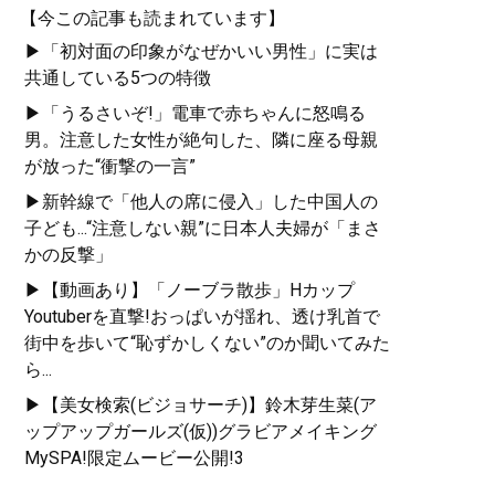
【今この記事も読まれています】
▶「初対面の印象がなぜかいい男性」に実は
共通している5つの特徴
▶「うるさいぞ!」電車で赤ちゃんに怒鳴る
男。注意した女性が絶句した、隣に座る母親
が放った“衝撃の一言”
▶新幹線で「他人の席に侵入」した中国人の
子ども...“注意しない親”に日本人夫婦が「まさ
かの反撃」
▶【動画あり】「ノーブラ散歩」Hカップ
Youtuberを直撃!おっぱいが揺れ、透け乳首で
街中を歩いて“恥ずかしくない”のか聞いてみた
ら...
▶【美女検索(ビジョサーチ)】鈴木芽生菜(ア
ップアップガールズ(仮))グラビアメイキング
MySPA!限定ムービー公開!3