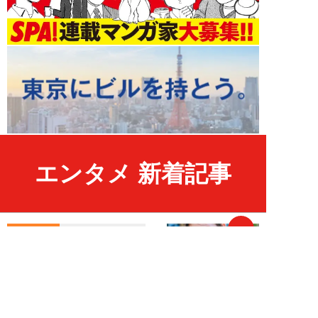
エンタメ 新着記事
NEW!
エンタメ
2026年08月07日
江籠裕奈「エンジェルボディ」、
最新デジタル写真集発売！
SPA！広報マン