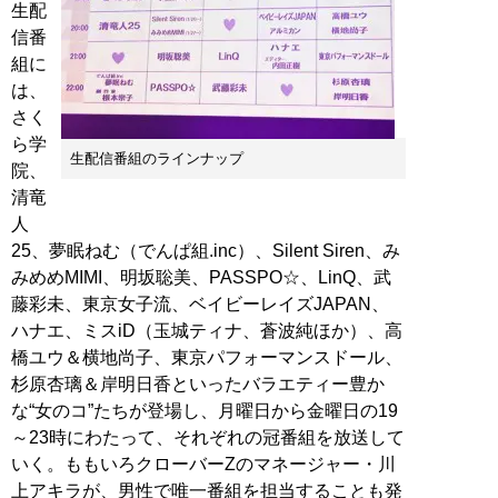
生配
信番
組に
は、
さく
ら学
生配信番組のラインナップ
院、
清竜
人
25、夢眠ねむ（でんぱ組.inc）、Silent Siren、み
みめめMIMI、明坂聡美、PASSPO☆、LinQ、武
藤彩未、東京女子流、ベイビーレイズJAPAN、
ハナエ、ミスiD（玉城ティナ、蒼波純ほか）、高
橋ユウ＆横地尚子、東京パフォーマンスドール、
杉原杏璃＆岸明日香といったバラエティー豊か
な“女のコ”たちが登場し、月曜日から金曜日の19
～23時にわたって、それぞれの冠番組を放送して
いく。ももいろクローバーZのマネージャー・川
上アキラが、男性で唯一番組を担当することも発