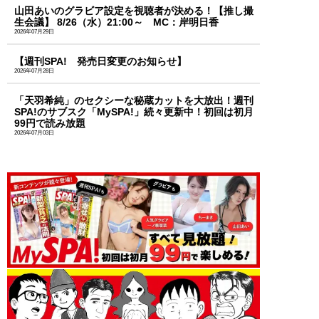
山田あいのグラビア設定を視聴者が決める！【推し撮
生会議】 8/26（水）21:00～ MC：岸明日香
2026年07月29日
【週刊SPA! 発売日変更のお知らせ】
2026年07月28日
「天羽希純」のセクシーな秘蔵カットを大放出！週刊
SPA!のサブスク「MySPA!」続々更新中！初回は初月
99円で読み放題
2026年07月03日