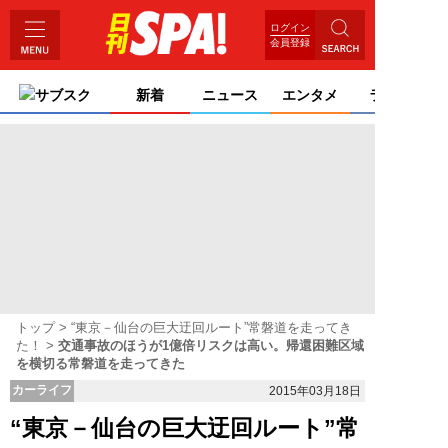
ログイン
会員登録
サブスク
新着
ニュース
エンタメ
ライフ
トップ
“東京－仙台の巨大迂回ルート”常磐道を走ってき
た！
交通事故のほうが1億倍リスクは高い。帰還困難区域
を横切る常磐道を走ってきた
カーライフ
2015年03月18日
“東京－仙台の巨大迂回ルート”常