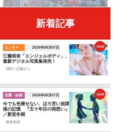
新着記事
NEW!
エンタメ
2026年08月07日
江籠裕奈「エンジェルボディ」、
最新デジタル写真集発売！
SPA！広報マン
NEW!
恋愛・結婚
2026年08月07日
今でも色褪せない、ほろ苦い放課
後の記憶 『五十年目の両想い』
／新堂冬樹
新堂冬樹