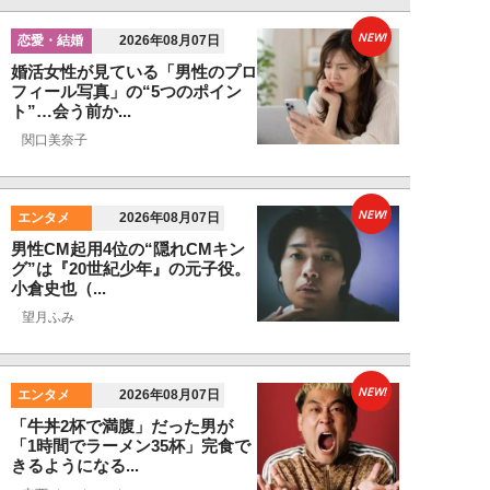
NEW!
恋愛・結婚
2026年08月07日
婚活女性が見ている「男性のプロ
フィール写真」の“5つのポイン
ト”…会う前か...
関口美奈子
NEW!
エンタメ
2026年08月07日
男性CM起用4位の“隠れCMキン
グ”は『20世紀少年』の元子役。
小倉史也（...
望月ふみ
NEW!
エンタメ
2026年08月07日
「牛丼2杯で満腹」だった男が
「1時間でラーメン35杯」完食で
きるようになる...