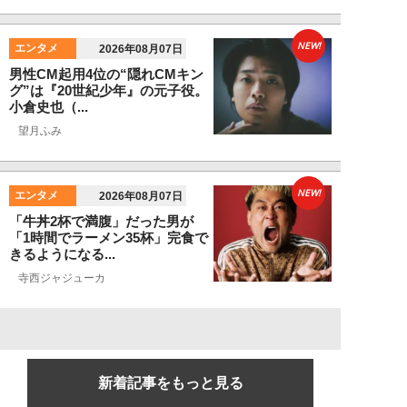
NEW!
エンタメ
2026年08月07日
男性CM起用4位の“隠れCMキン
グ”は『20世紀少年』の元子役。
小倉史也（...
望月ふみ
NEW!
エンタメ
2026年08月07日
「牛丼2杯で満腹」だった男が
「1時間でラーメン35杯」完食で
きるようになる...
寺西ジャジューカ
新着記事をもっと見る