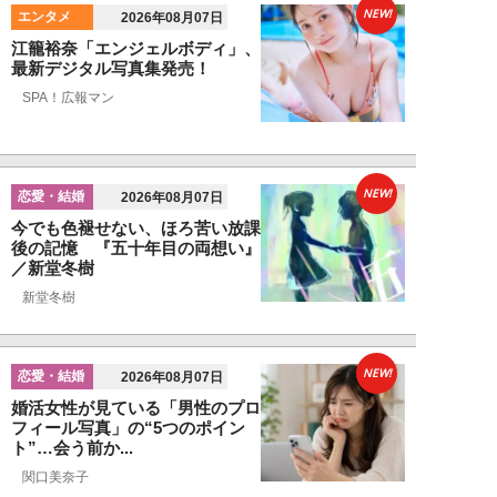
NEW!
エンタメ
2026年08月07日
江籠裕奈「エンジェルボディ」、
最新デジタル写真集発売！
SPA！広報マン
NEW!
恋愛・結婚
2026年08月07日
今でも色褪せない、ほろ苦い放課
後の記憶 『五十年目の両想い』
／新堂冬樹
新堂冬樹
NEW!
恋愛・結婚
2026年08月07日
婚活女性が見ている「男性のプロ
フィール写真」の“5つのポイン
ト”…会う前か...
関口美奈子