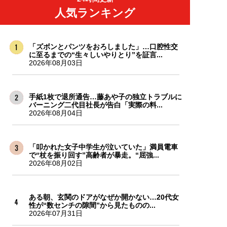
人気ランキング
「ズボンとパンツをおろしました」…口腔性交
に至るまでの“生々しいやりとり”を証言...
2026年08月03日
手紙1枚で退所通告…藤あや子の独立トラブルに
バーニング二代目社長が告白「実際の料...
2026年08月04日
「叩かれた女子中学生が泣いていた」満員電車
で“杖を振り回す”高齢者が暴走。“屈強...
2026年08月02日
ある朝、玄関のドアがなぜか開かない…20代女
性が“数センチの隙間”から見たものの...
2026年07月31日