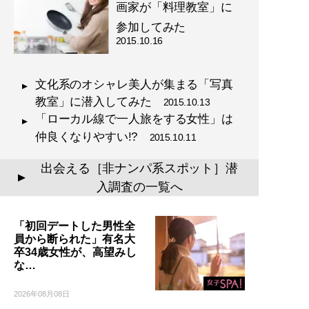
画家が「料理教室」に
参加してみた
2015.10.16
文化系のオシャレ美人が集まる「写真
教室」に潜入してみた
2015.10.13
「ローカル線で一人旅をする女性」は
仲良くなりやすい!?
2015.10.11
出会える［非ナンパ系スポット］潜
▲
入調査の一覧へ
「初回デートした男性全
員から断られた」有名大
卒34歳女性が、高望みし
な…
2026年08月08日