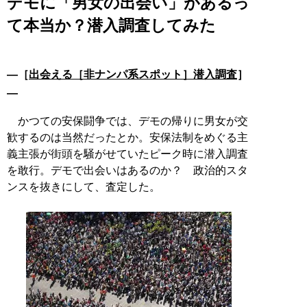
デモに「男女の出会い」があるっ
て本当か？潜入調査してみた
―［
出会える［非ナンパ系スポット］潜入調査
］
―
かつての安保闘争では、デモの帰りに男女が交
歓するのは当然だったとか。安保法制をめぐる主
義主張が街頭を騒がせていたピーク時に潜入調査
を敢行。デモで出会いはあるのか？ 政治的スタ
ンスを抜きにして、査定した。