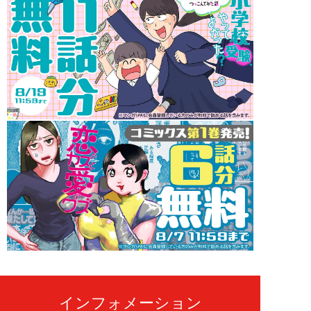
インフォメーション