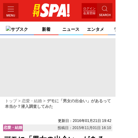
ログイン
会員登録
サブスク
新着
ニュース
エンタメ
ライフ
トップ
恋愛・結婚
デモに「男女の出会い」があるって
本当か？潜入調査してみた
更新日：2016年01月21日 19:42
恋愛・結婚
投稿日：2015年11月01日 16:10