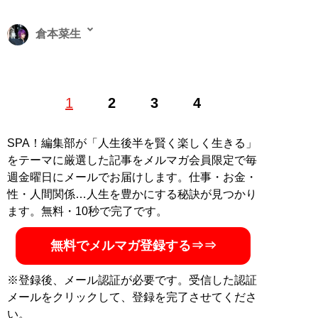
倉本菜生
福岡県出身。フリーライター。龍谷大学大学院修了。キ
1
2
3
4
ャバ嬢・ホステスとして11年勤務。コスプレやポールダ
ンスなど、サブカル・アングラ文化にも精通。X（旧
Twitter）：
@0ElectricSheep0
、Instagram：
SPA！編集部が「人生後半を賢く楽しく生きる」
@0ElectricSheep0
をテーマに厳選した記事をメルマガ会員限定で毎
週金曜日にメールでお届けします。仕事・お金・
記事一覧へ
性・人間関係…人生を豊かにする秘訣が見つかり
ます。無料・10秒で完了です。
無料でメルマガ登録する⇒⇒
※登録後、メール認証が必要です。受信した認証
メールをクリックして、登録を完了させてくださ
い。