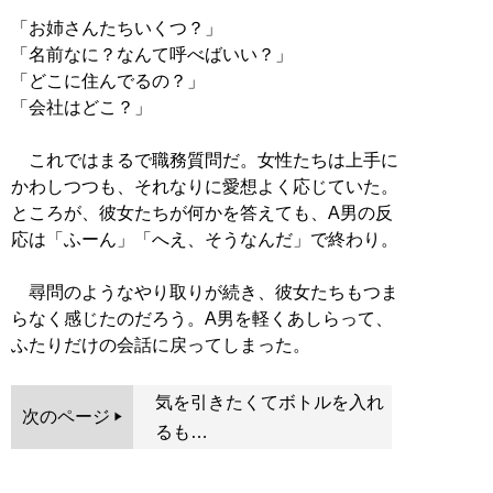
「お姉さんたちいくつ？」
「名前なに？なんて呼べばいい？」
「どこに住んでるの？」
「会社はどこ？」
これではまるで職務質問だ。女性たちは上手に
かわしつつも、それなりに愛想よく応じていた。
ところが、彼女たちが何かを答えても、A男の反
応は「ふーん」「へえ、そうなんだ」で終わり。
尋問のようなやり取りが続き、彼女たちもつま
らなく感じたのだろう。A男を軽くあしらって、
ふたりだけの会話に戻ってしまった。
気を引きたくてボトルを入れ
次のページ
るも…