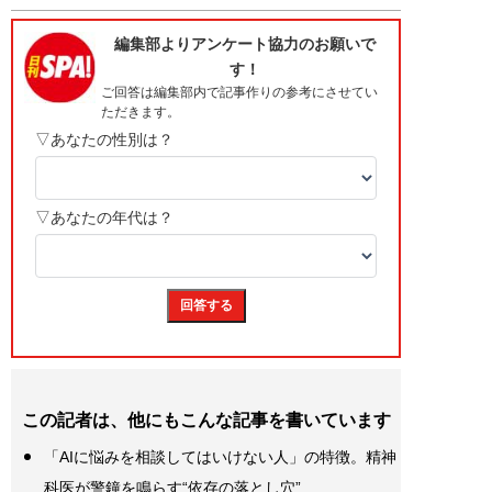
この記者は、他にもこんな記事を書いています
「AIに悩みを相談してはいけない人」の特徴。精神
科医が警鐘を鳴らす“依存の落とし穴”