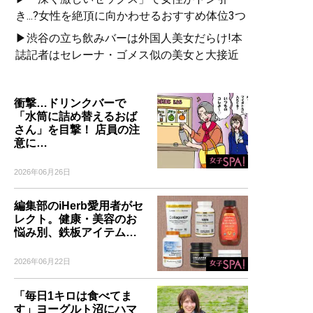
き...?女性を絶頂に向かわせるおすすめ体位3つ
▶渋谷の立ち飲みバーは外国人美女だらけ!本
誌記者はセレーナ・ゴメス似の美女と大接近
衝撃…ドリンクバーで
「水筒に詰め替えるおば
さん」を目撃！ 店員の注
意に…
2026年06月26日
編集部のiHerb愛用者がセ
レクト。健康・美容のお
悩み別、鉄板アイテム…
2026年06月22日
「毎日1キロは食べてま
す」ヨーグルト沼にハマ