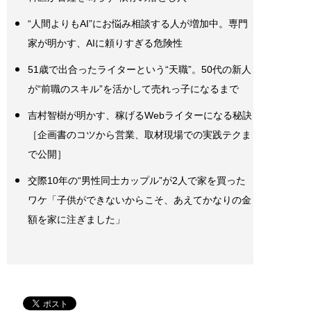
“人間よりもAI”にお悩み相談する人が増加中。専門
家が明かす、AIに頼りすぎる危険性
51歳で出合ったライターという“天職”。50代の新人
が“前職のスキル”を活かして売れっ子になるまで
吉村智樹が明かす、稼げるWebライターになる秘訣
［企画書のコツから営業、取材現場での実践テクま
で公開］
交際10年の“男性同士カップル”が2人で家を買った
ワケ「子供ができないからこそ、あえてかなりの金
額を家に注ぎました」