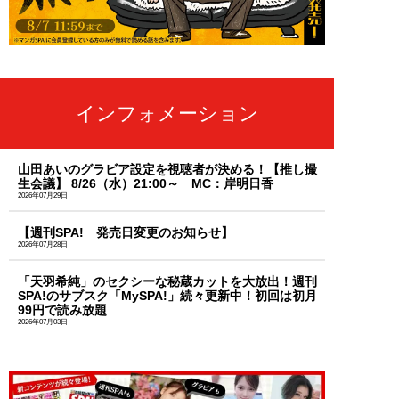
インフォメーション
山田あいのグラビア設定を視聴者が決める！【推し撮
生会議】 8/26（水）21:00～ MC：岸明日香
2026年07月29日
【週刊SPA! 発売日変更のお知らせ】
2026年07月28日
「天羽希純」のセクシーな秘蔵カットを大放出！週刊
SPA!のサブスク「MySPA!」続々更新中！初回は初月
99円で読み放題
2026年07月03日