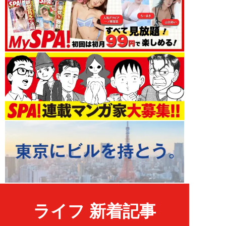
ライフ 新着記事