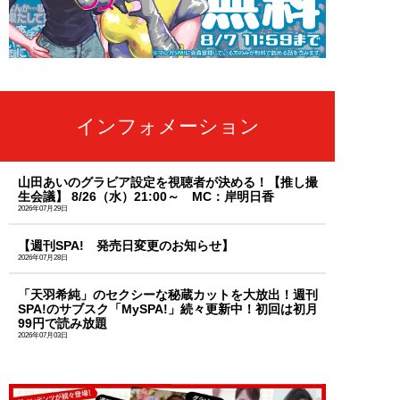
インフォメーション
山田あいのグラビア設定を視聴者が決める！【推し撮
生会議】 8/26（水）21:00～ MC：岸明日香
2026年07月29日
【週刊SPA! 発売日変更のお知らせ】
2026年07月28日
「天羽希純」のセクシーな秘蔵カットを大放出！週刊
SPA!のサブスク「MySPA!」続々更新中！初回は初月
99円で読み放題
2026年07月03日