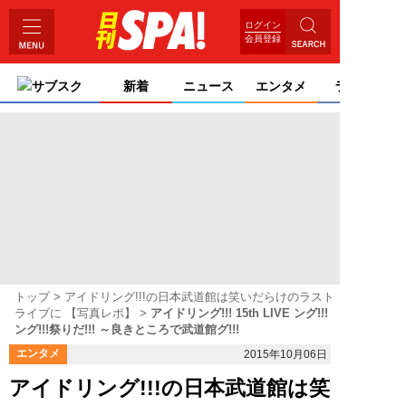
ログイン
会員登録
サブスク
新着
ニュース
エンタメ
ライフ
トップ
アイドリング!!!の日本武道館は笑いだらけのラスト
ライブに 【写真レポ】
アイドリング!!! 15th LIVE ング!!!
ング!!!祭りだ!!! ～良きところで武道館グ!!!
エンタメ
2015年10月06日
アイドリング!!!の日本武道館は笑