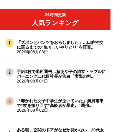
24時間更新
人気ランキング
「ズボンとパンツをおろしました」…口腔性交
に至るまでの“生々しいやりとり”を証言...
2026年08月03日
手紙1枚で退所通告…藤あや子の独立トラブルに
バーニング二代目社長が告白「実際の料...
2026年08月04日
「叩かれた女子中学生が泣いていた」満員電車
で“杖を振り回す”高齢者が暴走。“屈強...
2026年08月02日
ある朝、玄関のドアがなぜか開かない…20代女