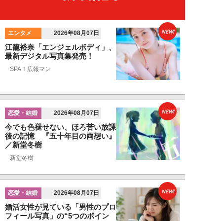
NEW!
エンタメ
2026年08月07日
江籠裕奈「エンジェルボディ」、
最新デジタル写真集発売！
SPA！広報マン
NEW!
恋愛・結婚
2026年08月07日
今でも色褪せない、ほろ苦い放課
後の記憶 『五十年目の両想い』
／新堂冬樹
新堂冬樹
NEW!
恋愛・結婚
2026年08月07日
婚活女性が見ている「男性のプロ
フィール写真」の“5つのポイン