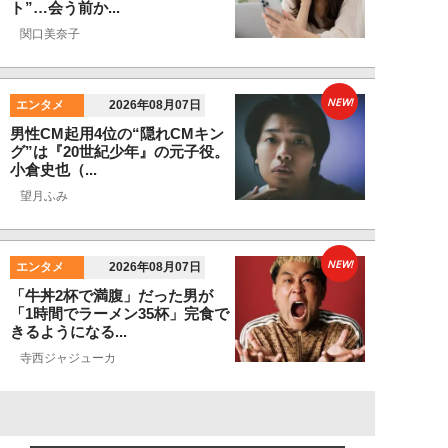
ト”…会う前か...
関口美奈子
NEW!
エンタメ
2026年08月07日
男性CM起用4位の“隠れCMキン
グ”は『20世紀少年』の元子役。
小倉史也（...
望月ふみ
NEW!
エンタメ
2026年08月07日
「牛丼2杯で満腹」だった男が
「1時間でラーメン35杯」完食で
きるようになる...
寺西ジャジューカ