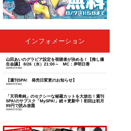
インフォメーション
山田あいのグラビア設定を視聴者が決める！【推し撮
生会議】 8/26（水）21:00～ MC：岸明日香
2026年07月29日
【週刊SPA! 発売日変更のお知らせ】
2026年07月28日
「天羽希純」のセクシーな秘蔵カットを大放出！週刊
SPA!のサブスク「MySPA!」続々更新中！初回は初月
99円で読み放題
2026年07月03日