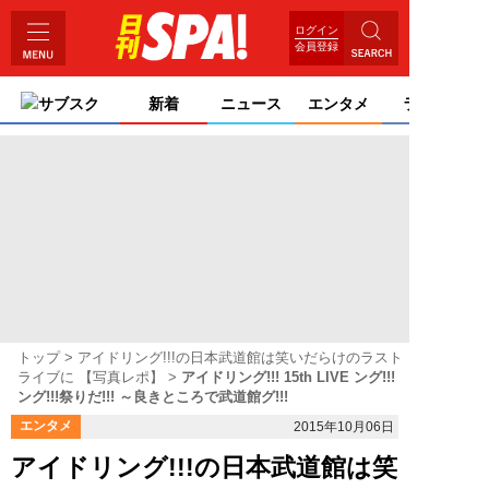
ログイン
会員登録
サブスク
新着
ニュース
エンタメ
ライフ
トップ
アイドリング!!!の日本武道館は笑いだらけのラスト
ライブに 【写真レポ】
アイドリング!!! 15th LIVE ング!!!
ング!!!祭りだ!!! ～良きところで武道館グ!!!
エンタメ
2015年10月06日
アイドリング!!!の日本武道館は笑