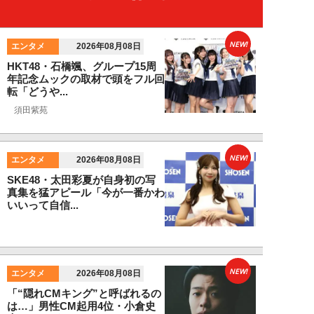
NEW!
エンタメ
2026年08月08日
HKT48・石橋颯、グループ15周
年記念ムックの取材で頭をフル回
転「どうや...
須田紫苑
NEW!
エンタメ
2026年08月08日
SKE48・太田彩夏が自身初の写
真集を猛アピール「今が一番かわ
いいって自信...
NEW!
エンタメ
2026年08月08日
「“隠れCMキング”と呼ばれるの
は…」男性CM起用4位・小倉史