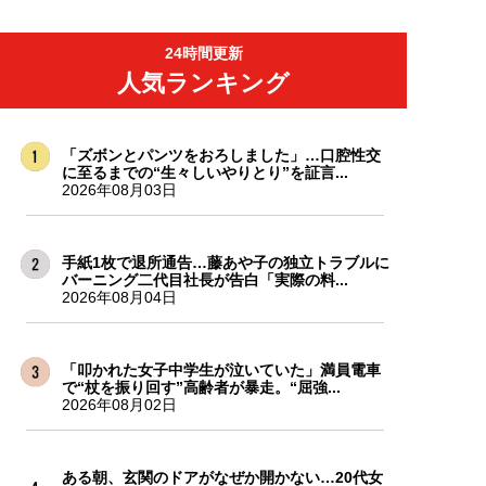
24時間更新
人気ランキング
「ズボンとパンツをおろしました」…口腔性交
に至るまでの“生々しいやりとり”を証言...
2026年08月03日
手紙1枚で退所通告…藤あや子の独立トラブルに
バーニング二代目社長が告白「実際の料...
2026年08月04日
「叩かれた女子中学生が泣いていた」満員電車
で“杖を振り回す”高齢者が暴走。“屈強...
2026年08月02日
ある朝、玄関のドアがなぜか開かない…20代女