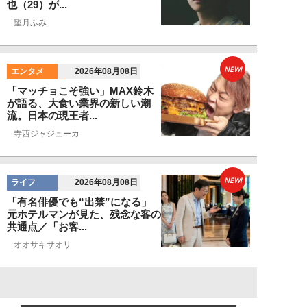
也（29）が...
望月ふみ
NEW!
エンタメ
2026年08月08日
「マッチョこそ強い」MAX鈴木
が語る、大食い業界の新しい潮
流。日本の現王者...
寺西ジャジューカ
NEW!
ライフ
2026年08月08日
「有名俳優でも“出禁”になる」
元ホテルマンが見た、残念な客の
共通点／「お客...
オオサキサオリ