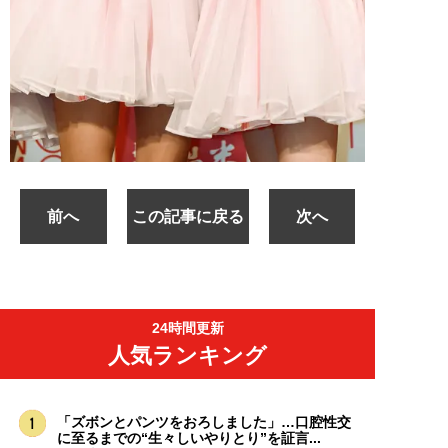
前へ
この記事に戻る
次へ
24時間更新
人気ランキング
「ズボンとパンツをおろしました」…口腔性交
に至るまでの“生々しいやりとり”を証言...