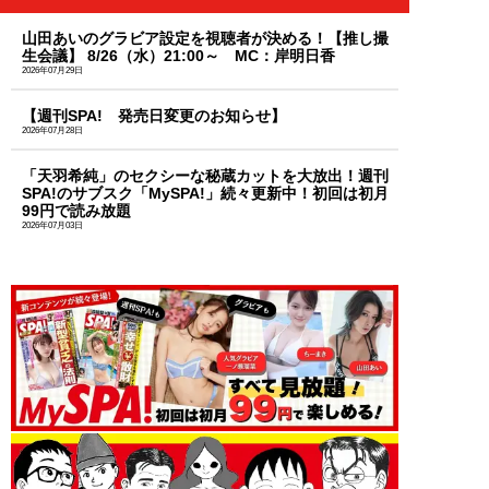
山田あいのグラビア設定を視聴者が決める！【推し撮
生会議】 8/26（水）21:00～ MC：岸明日香
2026年07月29日
【週刊SPA! 発売日変更のお知らせ】
2026年07月28日
「天羽希純」のセクシーな秘蔵カットを大放出！週刊
SPA!のサブスク「MySPA!」続々更新中！初回は初月
99円で読み放題
2026年07月03日