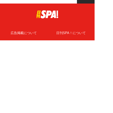
広告掲載について
日刊SPA！について
ニュース提供先
PR記事一覧
ライター・執筆者募集
プライバシーポリシー
Cookie使用について
著作権について
運営会社
記事使用について
お問い合わせ
よくある質問
扶桑社Webメディア