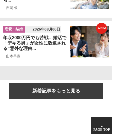
吉岡 俊
NEW!
恋愛・結婚
2026年08月06日
年収2000万円でも苦戦…婚活で
「デキる男」が女性に敬遠され
る“意外な理由...
山本早織
新着記事をもっと見る
▲
PAGE TOP