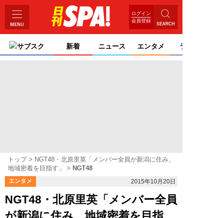
ログイン
会員登録
サブスク
新着
ニュース
エンタメ
ライフ
トップ
NGT48・北原里英「メンバー全員が新潟に住み、
地域密着を目指す」
NGT48
エンタメ
2015年10月20日
NGT48・北原里英「メンバー全員
が新潟に住み、地域密着を目指