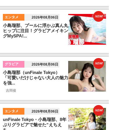
NEW!
エンタメ
2026年08月06日
小島瑠那、プールに浮かぶ真ん丸
ヒップに注目！グラビアメイキン
グMySPA!...
NEW!
グラビア
2026年08月06日
小島瑠那（unFinale Tokyo）
「可愛いだけじゃない大人の魅力
を強...
吉岡俊
NEW!
エンタメ
2026年08月06日
unFinale Tokyo・小島瑠那、8年
ぶりグラビアで魅せた“えちえ
ち...