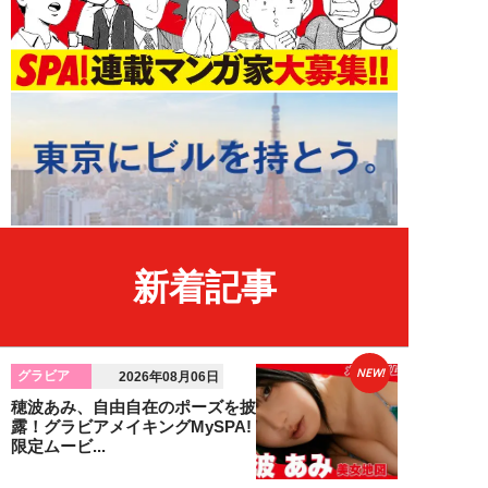
新着記事
NEW!
グラビア
2026年08月06日
穂波あみ、自由自在のポーズを披
露！グラビアメイキングMySPA!
限定ムービ...