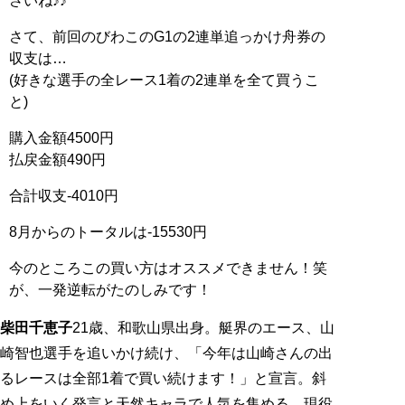
さいね♪♪
さて、前回のびわこのG1の2連単追っかけ舟券の
収支は…
(好きな選手の全レース1着の2連単を全て買うこ
と)
購入金額4500円
払戻金額490円
合計収支-4010円
8月からのトータルは-15530円
今のところこの買い方はオススメできません！笑
が、一発逆転がたのしみです！
柴田千恵子
21歳、和歌山県出身。艇界のエース、山
崎智也選手を追いかけ続け、「今年は山崎さんの出
るレースは全部1着で買い続けます！」と宣言。斜
め上をいく発言と天然キャラで人気を集める、現役