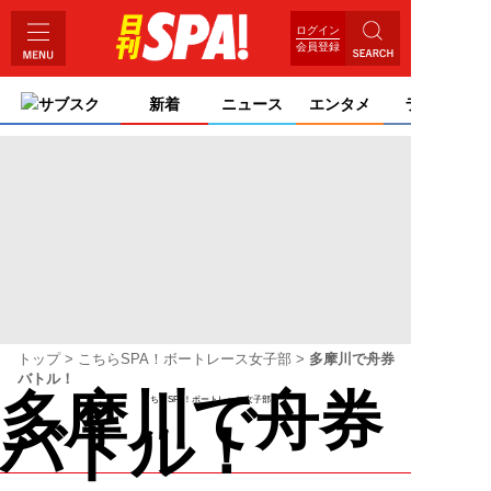
ログイン
会員登録
サブスク
新着
ニュース
エンタメ
ライフ
トップ
こちらSPA！ボートレース女子部
多摩川で舟券
バトル！
多摩川で舟券
こちらSPA！ボートレース女子部
バトル！