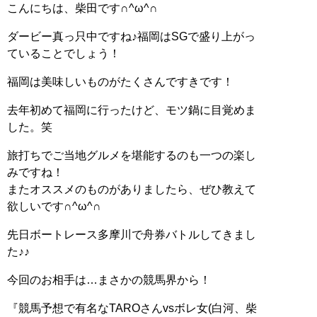
こんにちは、柴田です∩^ω^∩
ダービー真っ只中ですね♪福岡はSGで盛り上がっ
ていることでしょう！
福岡は美味しいものがたくさんですきです！
去年初めて福岡に行ったけど、モツ鍋に目覚めま
した。笑
旅打ちでご当地グルメを堪能するのも一つの楽し
みですね！
またオススメのものがありましたら、ぜひ教えて
欲しいです∩^ω^∩
先日ボートレース多摩川で舟券バトルしてきまし
た♪♪
今回のお相手は…まさかの競馬界から！
『競馬予想で有名なTAROさんvsボレ女(白河、柴