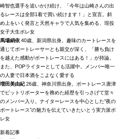
崎智也選手を追いかけ続け、「今年は山崎さんの出
るレースは全部1着で買い続けます！」と宣言。斜
め上をいく発言と天然キャラで人気を集める、現役
女子大生ボレ女
馬場絹依
40歳、新潟県出身。趣味のカートレースを
通じてボートレーサーとも親交が深く、「勝ち負け
を越えた感動がボートレースにはある！」が持論。
また、POPライターとしても活躍中。メンバー唯一
の人妻で日本酒をこよなく愛する
増田美由紀
26歳、神奈川県出身。ボートレース唐津
でピットリポーターを務めた経歴を引っさげて堂々
のメンバー入り。ナイターレースを中心とした“夜の
ボートレース”の魅力を伝えていきたいとう実力派ボ
レ女
新着記事