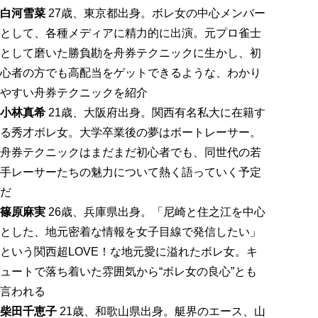
白河雪菜
27歳、東京都出身。ボレ女の中心メンバー
として、各種メディアに精力的に出演。元プロ雀士
として磨いた勝負勘を舟券テクニックに生かし、初
心者の方でも高配当をゲットできるような、わかり
やすい舟券テクニックを紹介
小林真希
21歳、大阪府出身。関西有名私大に在籍す
る秀才ボレ女。大学卒業後の夢はボートレーサー。
舟券テクニックはまだまだ初心者でも、同世代の若
手レーサーたちの魅力について熱く語っていく予定
だ
篠原麻実
26歳、兵庫県出身。「尼崎と住之江を中心
とした、地元密着な情報を女子目線で発信したい」
という関西超LOVE！な地元愛に溢れたボレ女。キ
ュートで落ち着いた雰囲気から“ボレ女の良心”とも
言われる
柴田千恵子
21歳、和歌山県出身。艇界のエース、山