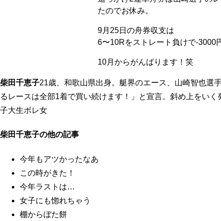
たのでお休み。
9月25日の舟券収支は
6〜10Rをストレート負けで-3000
10月からがんばります！笑
柴田千恵子
21歳、和歌山県出身。艇界のエース、山崎智也選
るレースは全部1着で買い続けます！」と宣言。斜め上をいく
子大生ボレ女
柴田千恵子の他の記事
今年もアツかったなあ
この時がきた！
今年ラストは…
女子にも惚れちゃう
棚からぼた餅