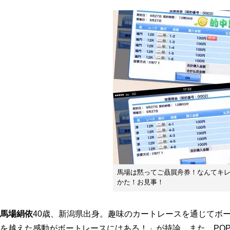
馬場は黙ってご贔屓舟券！なんてキ
かた！お見事！
馬場絹依
40歳、新潟県出身。趣味のカートレースを通じてボ
を越えた感動がボートレースにはある！」が持論。また、PO