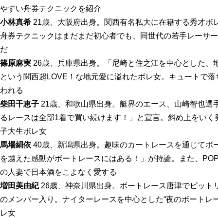
やすい舟券テクニックを紹介
小林真希
21歳、大阪府出身。関西有名私大に在籍する秀才ボ
舟券テクニックはまだまだ初心者でも、同世代の若手レーサー
だ
篠原麻実
26歳、兵庫県出身。「尼崎と住之江を中心とした、
という関西超LOVE！な地元愛に溢れたボレ女。キュートで落
われる
柴田千恵子
21歳、和歌山県出身。艇界のエース、山崎智也選
るレースは全部1着で買い続けます！」と宣言。斜め上をいく
子大生ボレ女
馬場絹依
40歳、新潟県出身。趣味のカートレースを通じてボ
を越えた感動がボートレースにはある！」が持論。また、PO
の人妻で日本酒をこよなく愛する
増田美由紀
26歳、神奈川県出身。ボートレース唐津でピット
のメンバー入り。ナイターレースを中心とした“夜のボートレ
レ女