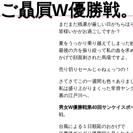
ご贔屓W優勝戦
まだまだ残暑が厳しい日がちらほ
皆様いかがお過ごしですか？
夏をうっかり乗り越えてしまった
最後の力を振り絞って私の血を求
かげで顔面刺された馬場ですよ。
売り切りセールじゃねぇっつの！
さてさてこの一週間も色々ありま
私は盛り上がりまくった常滑ヤン
裏の江戸川へ。
男女W優勝戦第40回サンケイスポ
戦。
台風による１日順延のおかげで