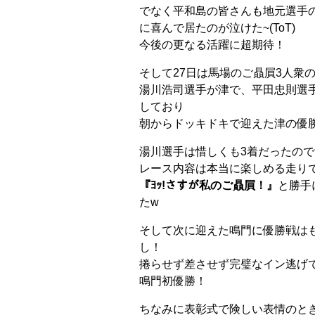
でなく平和島の皆さんも地元選手
に喜んで居たのが泣けた~(ToT)
今後の更なる活躍に超期待！
そして27日は馬場のご贔屓3人衆
湯川浩司選手が津で、平田忠則選
しており
朝からドッキドキで迎えた津の優
湯川選手は惜しくも3着だったので
レース内容は本当に楽しめる走り
『ﾖｯ!さすが私のご贔屓！』
と勝手
たw
そして次に迎えた鳴門に優勝戦は
し！
捲らせず差させず完璧なイン逃げ
鳴門初優勝！
ちなみに表彰式で険しい表情のと