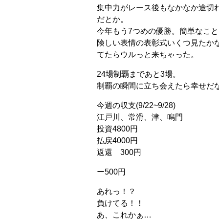
集中力がレース後もなかなか途切
だとか。
今年もう7つめの優勝。簡単なこ
険しい表情の表彰式いくつ見たか
てたらウルっと来ちゃった。
24場制覇まであと3場。
制覇の瞬間に立ち会えたら幸せだ
今週の収支(9/22~9/28)
江戸川、常滑、津、鳴門
投資4800円
払戻4000円
返還 300円
ー500円
あれっ！？
負けてる！！
あ、これかぁ…