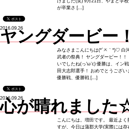
けました(笑) 9月21日、やまと学校1
が卒業さ […]
2016.09.26
ヤングダービー
みなさまこんにちは(*´ㅈ｀*)♡ 白
武者の祭典！ ヤングダービー！！
いでしたね(っ′ω‵c) 優勝は、イ
田大志郎選手！ おめでとうございます(
優勝戦、優勝戦 […]
2016.09.26
心が晴れました
こんにちは。増田です。 最近よく
すが、今日は蒲郡大学(実際には存