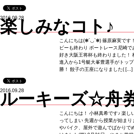
2016.09.28
楽しみなコト♪
こんにちは(❃´◡`❃) 篠原麻実です
ビーも終わり ボートレース尼崎で
好き大阪王将杯も終わりました！ 枠
進入から1号艇大峯豊選手がトッ
勝！ 餃子の王座になりました( […]
2016.09.28
ルーキーズ☆舟券 V
こんにちは！ 小林真希です♪ 楽し
ってしまい 先週から授業が始まりまし
やバイク、屋外で遊んでばかりで