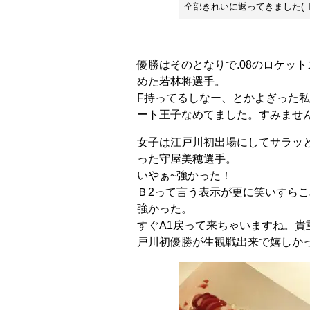
全部きれいに返ってきました( T
優勝はそのとなりで.08のロケッ
めた若林将選手。
F持ってるしなー、とかよぎった
ート王子なめてました。すみません(*
女子は江戸川初出場にしてサラッ
った守屋美穂選手。
いやぁ~強かった！
Ｂ2って言う表示が更に笑いすら
強かった。
すぐA1戻って来ちゃいますね。貴
戸川初優勝が生観戦出来で嬉しかっ