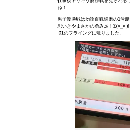
仕事後ギリギリ優勝戦を見られる
ね！！
男子優勝戦は勿論百戦錬磨の1号
思いきやまさかの勇み足！Σ(×_×;)!
.01のフライングに散りました。