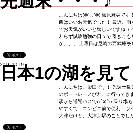
先週末・・・♪
こんにちは(❃´◡`❃) 篠原麻実です
西はいいお天気でした！ 最近、雨
でお天気がいいと嬉しいですね（＾
わらず試験勉強の日々で 引きこも
が、、、 土曜日は尼崎の西武庫祭り(❃
2016.10.19
日本1の湖を見
こんにちは、柴田です！ 先週土曜
のボートレースびわこに行ってきま
駅から送迎バスで∩^ω^∩ 乗り場
やすくて、コンビニ前で便利！ (
大津だけど、大津京駅のことでしたよ