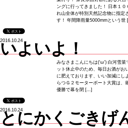
ングに行ってきました！ 日本１０
れ山全体が特別天然記念物に指定
す！ 年間降雨量5000mmという世 [
2016.10.24
いよいよ！
みなさまこんにちは(‘ω’) 白河雪
ット休止中のため、毎日お酒がおい
に肥えております、いい加減にしよ
らつＧ２モーターボート大賞は、
優勝で幕を閉 […]
2016.10.24
とにかくごきげ