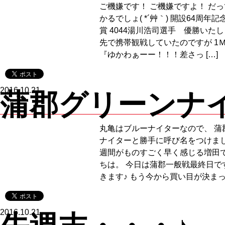
ご機嫌です！ ご機嫌ですよ！ だ
かるでしょ( *´艸｀) 開設64周年
賞 4044湯川浩司選手 優勝いた
先で携帯観戦していたのですが 1
『ゆかわぁーー！！！差さっ […]
2016.10.21
蒲郡グリーンナ
丸亀はブルーナイターなので、 蒲
ナイターと勝手に呼び名をつけまし
週間がものすごく早く感じる増田で
ちは。 今日は蒲郡一般戦最終日で
きます♪ もう今から買い目が決まって
2016.10.21