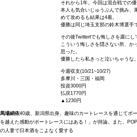
それから1年。今回は混合戦での優
本人も気合いじゅうぶんで挑み、
めて攻めるも結果は4着。
優勝は同じ埼玉支部の鈴木博選手
その後Twittertでも悔しさを露に
こういう悔しさを隠さない所、か
思った。
優勝したら私きっと泣いちゃうな
今週収支(10/21~10/27)
多摩川・三国・福岡
投資3000円
払戻1770円
▲1230円
馬場絹依
40歳、新潟県出身。趣味のカートレースを通じてボ
を越えた感動がボートレースにはある！」が持論。また、PO
の人妻で日本酒をこよなく愛する