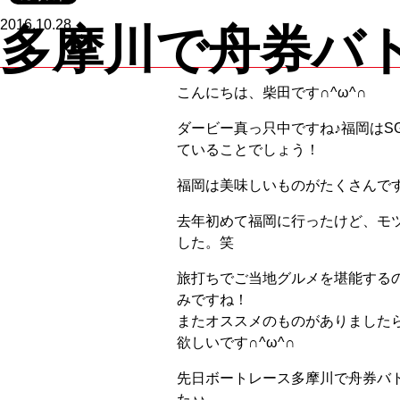
2016.10.28
多摩川で舟券バ
こんにちは、柴田です∩^ω^∩
ダービー真っ只中ですね♪福岡はS
ていることでしょう！
福岡は美味しいものがたくさんで
去年初めて福岡に行ったけど、モ
した。笑
旅打ちでご当地グルメを堪能する
みですね！
またオススメのものがありました
欲しいです∩^ω^∩
先日ボートレース多摩川で舟券バ
た♪♪