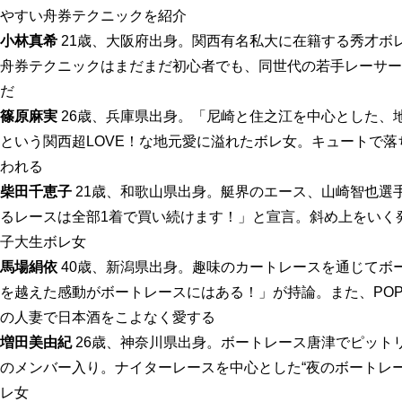
やすい舟券テクニックを紹介
小林真希
21歳、大阪府出身。関西有名私大に在籍する秀才ボ
舟券テクニックはまだまだ初心者でも、同世代の若手レーサー
だ
篠原麻実
26歳、兵庫県出身。「尼崎と住之江を中心とした、
という関西超LOVE！な地元愛に溢れたボレ女。キュートで落
われる
柴田千恵子
21歳、和歌山県出身。艇界のエース、山崎智也選
るレースは全部1着で買い続けます！」と宣言。斜め上をいく
子大生ボレ女
馬場絹依
40歳、新潟県出身。趣味のカートレースを通じてボ
を越えた感動がボートレースにはある！」が持論。また、PO
の人妻で日本酒をこよなく愛する
増田美由紀
26歳、神奈川県出身。ボートレース唐津でピット
のメンバー入り。ナイターレースを中心とした“夜のボートレ
レ女