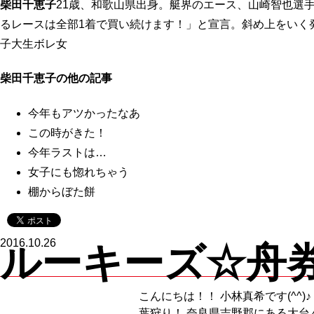
柴田千恵子
21歳、和歌山県出身。艇界のエース、山崎智也選
るレースは全部1着で買い続けます！」と宣言。斜め上をいく
子大生ボレ女
柴田千恵子の他の記事
今年もアツかったなあ
この時がきた！
今年ラストは…
女子にも惚れちゃう
棚からぼた餅
2016.10.26
ルーキーズ☆舟券V
こんにちは！！ 小林真希です(^^)
葉狩り！ 奈良県吉野郡にある大台