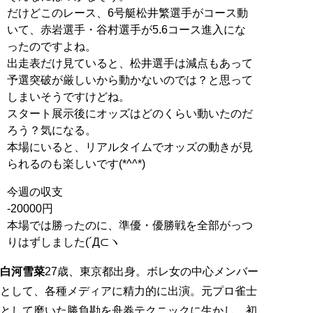
だけどこのレース、6号艇松井繁選手がコース動
いて、赤岩選手・谷村選手が5.6コース進入にな
ったのですよね。
出走表だけ見ていると、松井選手は減点もあって
予選突破が厳しいから動かないのでは？と思って
しまいそうですけどね。
スタート展示後にオッズはどのくらい動いたのだ
ろう？気になる。
本場にいると、リアルタイムでオッズの動きが見
られるのも楽しいです(*^^*)
今週の収支
-20000円
本場では勝ったのに、準優・優勝戦を全部がっつ
りはずしました(´Д⊂ヽ
白河雪菜
27歳、東京都出身。ボレ女の中心メンバー
として、各種メディアに精力的に出演。元プロ雀士
として磨いた勝負勘を舟券テクニックに生かし、初