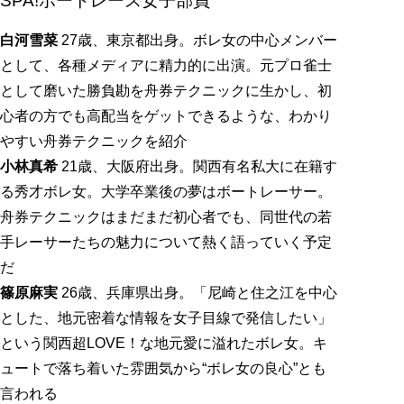
SPA!ボートレース女子部員
白河雪菜
27歳、東京都出身。ボレ女の中心メンバー
として、各種メディアに精力的に出演。元プロ雀士
として磨いた勝負勘を舟券テクニックに生かし、初
心者の方でも高配当をゲットできるような、わかり
やすい舟券テクニックを紹介
小林真希
21歳、大阪府出身。関西有名私大に在籍す
る秀才ボレ女。大学卒業後の夢はボートレーサー。
舟券テクニックはまだまだ初心者でも、同世代の若
手レーサーたちの魅力について熱く語っていく予定
だ
篠原麻実
26歳、兵庫県出身。「尼崎と住之江を中心
とした、地元密着な情報を女子目線で発信したい」
という関西超LOVE！な地元愛に溢れたボレ女。キ
ュートで落ち着いた雰囲気から“ボレ女の良心”とも
言われる