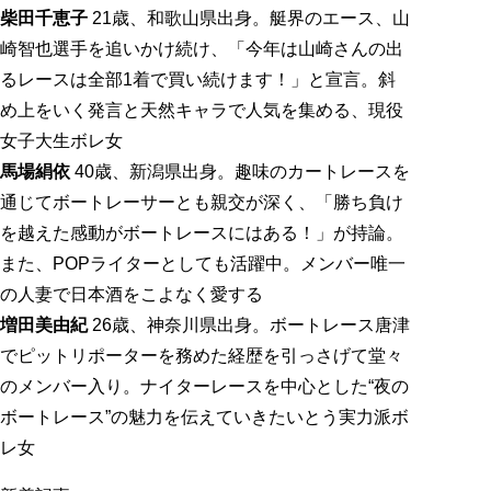
柴田千恵子
21歳、和歌山県出身。艇界のエース、山
崎智也選手を追いかけ続け、「今年は山崎さんの出
るレースは全部1着で買い続けます！」と宣言。斜
め上をいく発言と天然キャラで人気を集める、現役
女子大生ボレ女
馬場絹依
40歳、新潟県出身。趣味のカートレースを
通じてボートレーサーとも親交が深く、「勝ち負け
を越えた感動がボートレースにはある！」が持論。
また、POPライターとしても活躍中。メンバー唯一
の人妻で日本酒をこよなく愛する
増田美由紀
26歳、神奈川県出身。ボートレース唐津
でピットリポーターを務めた経歴を引っさげて堂々
のメンバー入り。ナイターレースを中心とした“夜の
ボートレース”の魅力を伝えていきたいとう実力派ボ
レ女