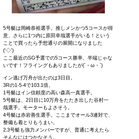
5号艇は岡崎恭裕選手。推しメンかつ5コースが得
意、さらに1つ内に原田幸哉選手がいる！という
ことで買ったら予想通りの展開になりました
(‘◇’)ゞ
ここ最近のSG予選での5コース勝率、半端じゃな
いです！フライングもありましたが(´・ω・`)
イン逃げ万舟が出たのは3日目。
3Rの1-5-4で103.1倍。
1号艇はイン信頼度の高い森高一真選手。
5号艇は、2日目に10万舟をたたき出した谷村一
哉選手。モーターもよさそう。
4号艇は赤岩善生選手。ここまでオール3連対で、
整備も着とりもうまい。
2.3号艇も強力メンバーですが、普通に考えたら
そんなにはつかなそう。