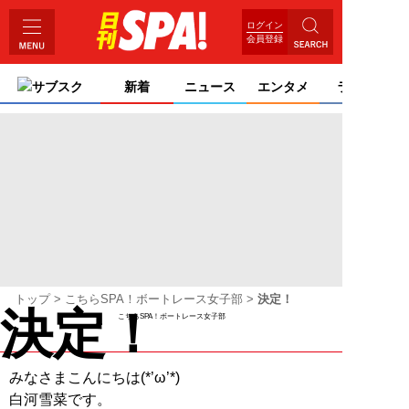
ログイン
会員登録
サブスク
新着
ニュース
エンタメ
ライフ
トップ
こちらSPA！ボートレース女子部
決定！
決定！
こちらSPA！ボートレース女子部
みなさまこんにちは(*’ω’*)
白河雪菜です。