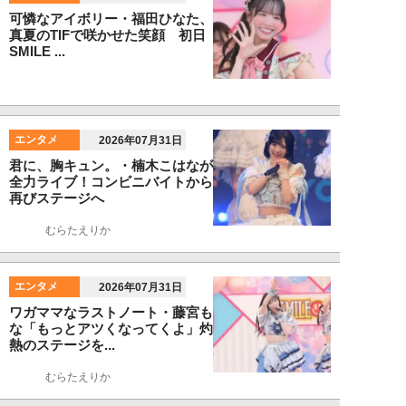
可憐なアイボリー・福田ひなた、
真夏のTIFで咲かせた笑顔 初日
SMILE ...
エンタメ
2026年07月31日
君に、胸キュン。・楠木こはなが
全力ライブ！コンビニバイトから
再びステージへ
むらたえりか
エンタメ
2026年07月31日
ワガママなラストノート・藤宮も
な「もっとアツくなってくよ」灼
熱のステージを...
むらたえりか