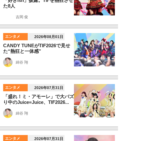
「好きish」披露。TIFを熱狂させ
た8人
吉岡 俊
エンタメ
2026年08月01日
CANDY TUNEがTIF2026で見せ
た“熱狂と一体感”
綿谷 翔
エンタメ
2026年07月31日
「盛れ！ミ・アモーレ」で大バズ
り中のJuice=Juice、TIF2026...
綿谷 翔
エンタメ
2026年07月31日