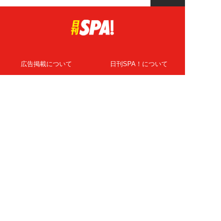
広告掲載について
日刊SPA！について
ニュース提供先
PR記事一覧
ライター・執筆者募集
プライバシーポリシー
Cookie使用について
著作権について
運営会社
記事使用について
お問い合わせ
よくある質問
扶桑社Webメディア