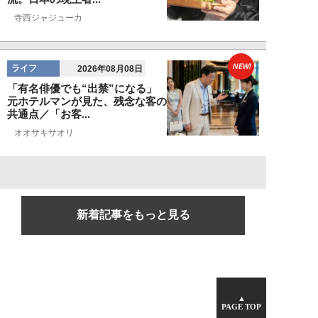
寺西ジャジューカ
NEW!
ライフ
2026年08月08日
「有名俳優でも“出禁”になる」
元ホテルマンが見た、残念な客の
共通点／「お客...
オオサキサオリ
新着記事をもっと見る
▲
PAGE TOP