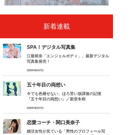
新着連載
SPA！デジタル写真集
江籠裕奈「エンジェルボディ」、最新デジタル
写真集発売！
2026年08月07日
五十年目の両想い
今でも色褪せない、ほろ苦い放課後の記憶
『五十年目の両想い』／新堂冬樹
2026年08月07日
恋愛コーチ・関口美奈子
婚活女性が見ている「男性のプロフィール写