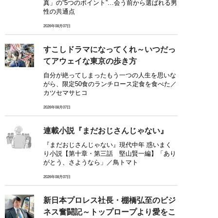
真」の“5つのポイント”…会う前から選ばれる男
性の共通点
2026年08月07日
すこしドラマになってくれ～いつだっ
てアウェイな東京の歩き方
自分が絶ってしまったもう一つの人生を思いな
がら、限定50食のランチロース定食を食べた／
カツセマサヒコ
2026年08月07日
連載小説『まだおじさんじゃない』
『まだおじさんじゃない』現代中年 惑いまく
り小説【第十章・第三話 堅山賢一編】「あり
がとう、さようなら」／鳥トマト
2026年08月07日
新日本プロレス社長・棚橋弘至のビジ
ネス奮闘記～トップロープより愛をこ