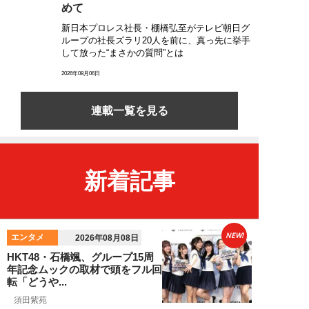
めて
新日本プロレス社長・棚橋弘至がテレビ朝日グ
ループの社長ズラリ20人を前に、真っ先に挙手
して放った“まさかの質問”とは
2026年08月06日
連載一覧を見る
新着記事
NEW!
エンタメ
2026年08月08日
HKT48・石橋颯、グループ15周
年記念ムックの取材で頭をフル回
転「どうや...
須田紫苑