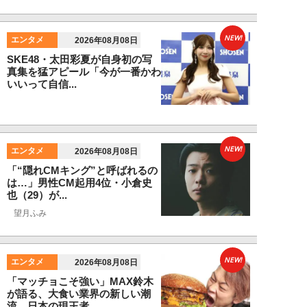
NEW!
エンタメ
2026年08月08日
SKE48・太田彩夏が自身初の写
真集を猛アピール「今が一番かわ
いいって自信...
NEW!
エンタメ
2026年08月08日
「“隠れCMキング”と呼ばれるの
は…」男性CM起用4位・小倉史
也（29）が...
望月ふみ
NEW!
エンタメ
2026年08月08日
「マッチョこそ強い」MAX鈴木
が語る、大食い業界の新しい潮
流。日本の現王者...