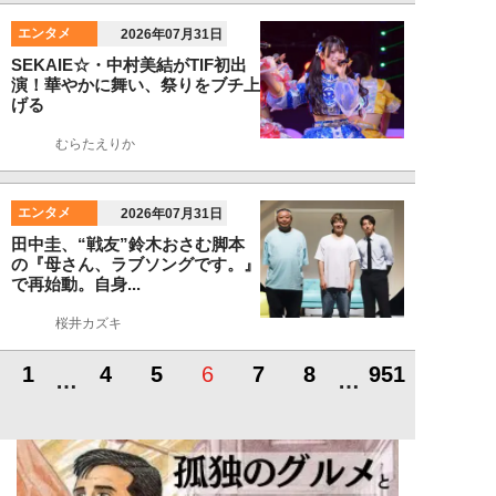
エンタメ
2026年07月31日
SEKAIE☆・中村美結がTIF初出
演！華やかに舞い、祭りをブチ上
げる
むらたえりか
エンタメ
2026年07月31日
田中圭、“戦友”鈴木おさむ脚本
の『母さん、ラブソングです。』
で再始動。自身...
桜井カズキ
1
4
5
6
7
8
951
…
…