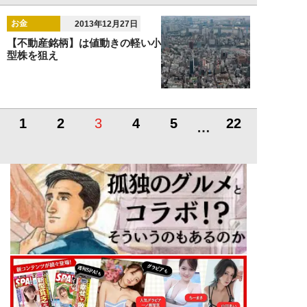
お金
2013年12月27日
【不動産銘柄】は値動きの軽い小
型株を狙え
1
2
3
4
5
22
…