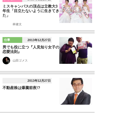
ミスキャンパスの頂点は立教大3
年生「目立たないように生きてき
た」
林健太
仕事
2013年12月27日
男でも役に立つ『人見知り女子の
恋愛法則』
山田ゴメス
2013年12月27日
不動産株は爆騰前夜!?