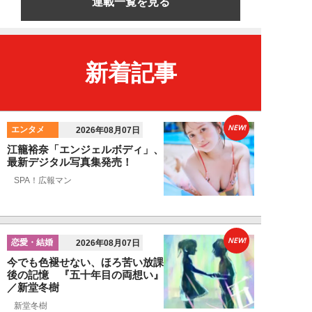
連載一覧を見る
新着記事
NEW!
エンタメ
2026年08月07日
江籠裕奈「エンジェルボディ」、
最新デジタル写真集発売！
SPA！広報マン
NEW!
恋愛・結婚
2026年08月07日
今でも色褪せない、ほろ苦い放課
後の記憶 『五十年目の両想い』
／新堂冬樹
新堂冬樹