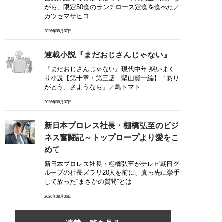
がら、限定50食のランチロース定食を食べた／
カツセマサヒコ
2026年08月07日
連載小説『まだおじさんじゃない』
『まだおじさんじゃない』現代中年 惑いまく
り小説【第十章・第三話 堅山賢一編】「あり
がとう、さようなら」／鳥トマト
2026年08月07日
新日本プロレス社長・棚橋弘至のビジ
ネス奮闘記～トップロープより愛をこ
めて
新日本プロレス社長・棚橋弘至がテレビ朝日グ
ループの社長ズラリ20人を前に、真っ先に挙手
して放った“まさかの質問”とは
2026年08月06日