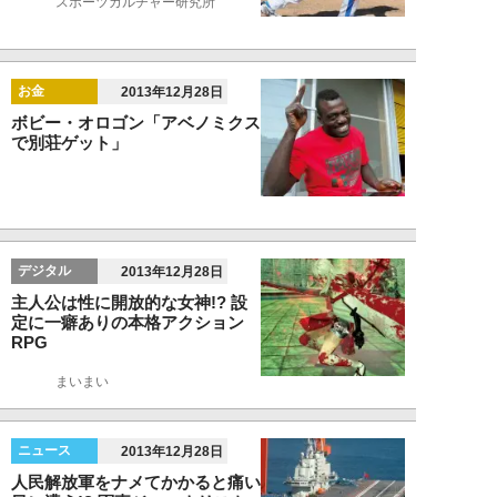
スポーツカルチャー研究所
お金
2013年12月28日
ボビー・オロゴン「アベノミクス
で別荘ゲット」
デジタル
2013年12月28日
主人公は性に開放的な女神!? 設
定に一癖ありの本格アクション
RPG
まいまい
ニュース
2013年12月28日
人民解放軍をナメてかかると痛い