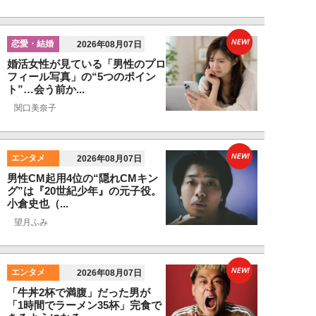
NEW!
恋愛・結婚
2026年08月07日
婚活女性が見ている「男性のプロ
フィール写真」の“5つのポイン
ト”…会う前か...
関口美奈子
NEW!
エンタメ
2026年08月07日
男性CM起用4位の“隠れCMキン
グ”は『20世紀少年』の元子役。
小倉史也（...
望月ふみ
NEW!
エンタメ
2026年08月07日
「牛丼2杯で満腹」だった男が
「1時間でラーメン35杯」完食で