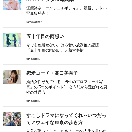
江籠裕奈「エンジェルボディ」、最新デジタル
写真集発売！
2026年08月07日
五十年目の両想い
今でも色褪せない、ほろ苦い放課後の記憶
『五十年目の両想い』／新堂冬樹
2026年08月07日
恋愛コーチ・関口美奈子
婚活女性が見ている「男性のプロフィール写
真」の“5つのポイント”…会う前から選ばれる男
性の共通点
2026年08月07日
すこしドラマになってくれ～いつだっ
てアウェイな東京の歩き方
自分が絶ってしまったもう一つの人生を思いな