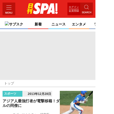
ログイン
会員登録
サブスク
新着
ニュース
エンタメ
ライフ
トップ
スポーツ
2013年12月28日
アジア人最強打者が電撃移籍！ダ
ルの同僚に