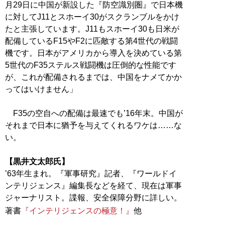
月29日に中国が新設した『防空識別圏』で日本機
に対してJ11とスホーイ30がスクランブルをかけ
たと主張しています。J11もスホーイ30も日米が
配備しているF15やF2に匹敵する第4世代の戦闘
機です。日本がアメリカから導入を決めている第
5世代のF35ステルス戦闘機は圧倒的な性能です
が、これが配備されるまでは、中国をナメてかか
ってはいけません」
F35の空自への配備は最速でも’16年末。中国が
それまで日本に猶予を与えてくれるワケは……な
い。
【黒井文太郎氏】
’63年生まれ。『軍事研究』記者、『ワールドイ
ンテリジェンス』編集長などを経て、現在は軍事
ジャーナリスト。諜報、安全保障分野に詳しい。
著書
『インテリジェンスの極意！』
他