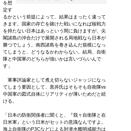
を想
定す
るかという前提によって、結果はまったく違って
きます。国家の存亡を賭けた戦いになれば核戦力
を持たない日本はあっという間に負けますが、尖
閣諸島の沖合だけで展開される局地戦なら日本が
勝つでしょう。南西諸島を巻き込んだ規模になっ
てしまうと、どうなるかわからない。結局、自衛
隊と中国軍のどちらが強いかは言いづらいんで
す」
軍事評論家として煮え切らないジャッジになっ
てしまう要因として、黒井氏はそもそも自衛隊vs
中国軍の図式自体にリアリティが薄いためだと続
ける。
「日本の防衛関係者に聞くと、『我々自衛隊と在
日米軍』という日米がセットの意識なんですよ。
海上自衛隊のP3Cなどによる対潜水艦哨戒能力は