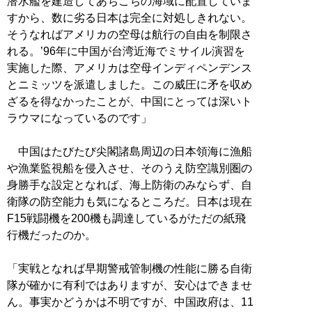
潜水艦を建造してあちこちの海域に配置していま
すから、数に劣る日本は完全に対処しきれない。
そうなればアメリカの空母は航行の自由を制限さ
れる。’96年に中国が台湾近海でミサイル演習を
実施した際、アメリカは空母インディペンデンス
とニミッツを派遣しました。この威圧に矛を収め
ざるを得なかったことが、中国にとっては深いト
ラウマになっているのです」
中国はたびたび尖閣諸島周辺の日本領海に漁船
や漁業監視船を侵入させ、そのうえ防空識別圏の
身勝手な設定となれば、海上防衛のみならず、自
衛隊の防空能力も気になるところだ。日本は現在
F15戦闘機を200機も調達しているがただの紙飛
行機だったのか。
「実戦となれば早期警戒管制機の性能に勝る自衛
隊が確かに有利ではありますが、安心はできませ
ん。事実かどうかは不明ですが、中国政府は、11