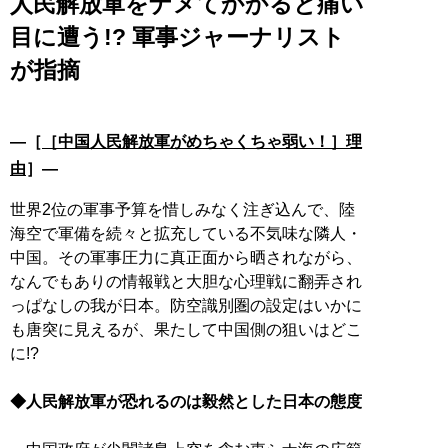
人民解放軍をナメてかかると痛い
目に遭う!? 軍事ジャーナリスト
が指摘
―［
［中国人民解放軍がめちゃくちゃ弱い！］理
由
］―
世界2位の軍事予算を惜しみなく注ぎ込んで、陸
海空で軍備を続々と拡充している不気味な隣人・
中国。その軍事圧力に真正面から晒されながら、
なんでもありの情報戦と大胆な心理戦に翻弄され
っぱなしの我が日本。防空識別圏の設定はいかに
も唐突に見えるが、果たして中国側の狙いはどこ
に!?
◆人民解放軍が恐れるのは毅然とした日本の態度