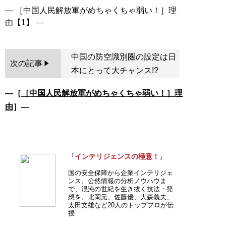
― ［中国人民解放軍がめちゃくちゃ弱い！］理
中国の防空識別圏の設定は日
次の記事
本にとって大チャンス!?
―［
［中国人民解放軍がめちゃくちゃ弱い！］理
由
］―
インテリジェンスの極意！
『
』
国の安全保障から企業インテリジェ
ンス、公然情報の分析ノウハウま
で、混沌の世紀を生き抜く技法・発
想を、北岡元、佐藤優、大森義夫、
太田文雄など20人のトッププロが伝
授