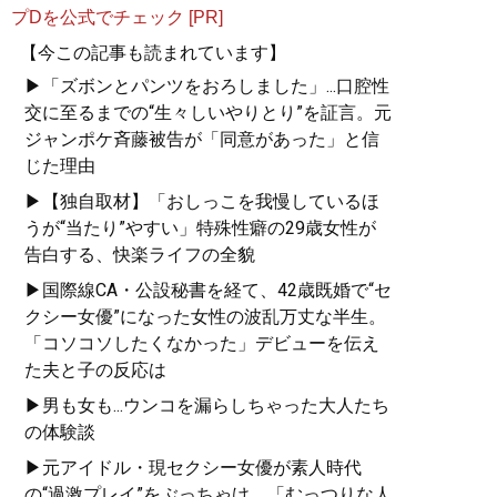
プDを公式でチェック [PR]
【今この記事も読まれています】
▶「ズボンとパンツをおろしました」...口腔性
交に至るまでの“生々しいやりとり”を証言。元
ジャンポケ斉藤被告が「同意があった」と信
じた理由
▶【独自取材】「おしっこを我慢しているほ
うが“当たり”やすい」特殊性癖の29歳女性が
告白する、快楽ライフの全貌
▶国際線CA・公設秘書を経て、42歳既婚で“セ
クシー女優”になった女性の波乱万丈な半生。
「コソコソしたくなかった」デビューを伝え
た夫と子の反応は
▶男も女も...ウンコを漏らしちゃった大人たち
の体験談
▶元アイドル・現セクシー女優が素人時代
の“過激プレイ”をぶっちゃけ。「むっつりな人