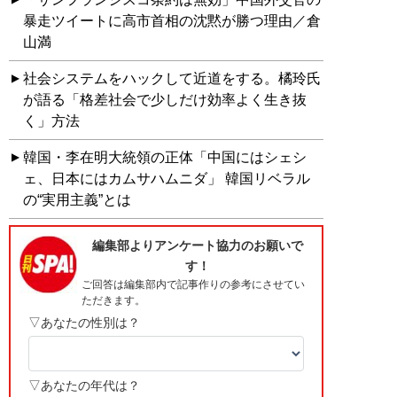
暴走ツイートに高市首相の沈黙が勝つ理由／倉
山満
社会システムをハックして近道をする。橘玲氏
が語る「格差社会で少しだけ効率よく生き抜
く」方法
韓国・李在明大統領の正体「中国にはシェシ
ェ、日本にはカムサハムニダ」 韓国リベラル
の“実用主義”とは