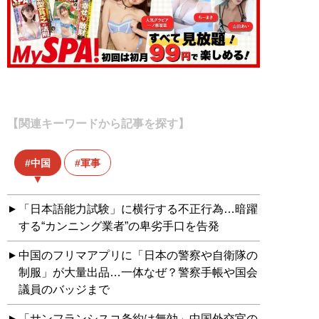
【関連キーワードから記事を探す】
中国
軍事
「日本語能力試験」に横行する不正行為…暗躍
する“カンニング業者”の卑劣手口を告発
中国のフリマアプリに「日本の警察や自衛隊の
制服」が大量出品…一体なぜ？警察手帳や国会
議員のバッジまで
「サンフランシスコ条約は無効」中国外交官の