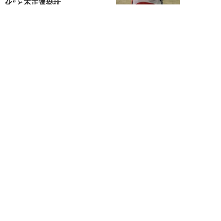
化”と不正選挙抗...
安宿緑
NEW!
ニュース
2026年08月06日
上野アメ横の“一斉摘発”から3ヵ
月も…警告に従わない店舗が後を
絶たず「路上...
デヤブロウ
NEW!
ニュース
2026年08月06日
値上げでも強い「チョコモナカジ
ャンボ」に対し、「パピコ」は減
収…「定番アイ...
不破聡
NEW!
ニュース
2026年08月05日