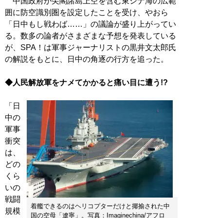
中国政府が尖閣諸島上空を含む東シナ海の広範
囲に防空識別圏を設定したことを受け、やおら
「日中もし戦わば……」の議論が盛り上がってい
る。数多の論者がさまざまな予想を発表している
が、SPA！は軍事ジャーナリストの黒井文太郎氏
の解説をもとに、日中の角逐の行方を追った。
◆人民解放軍をナメてかかると痛い目に遭う!?
「日
中の
軍事
衝突
は、
どの
くら
いの
戦闘
着艦できるのはヘリコプターだけと揶揄された中
規模
国の空母「遼寧」。写真：Imaginechina/アフロ