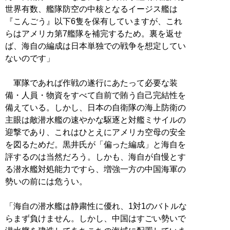
世界有数、艦隊防空の中核となるイージス艦は
『こんごう』以下6隻を保有していますが、これ
らはアメリカ第7艦隊を補完するため。裏を返せ
ば、海自の編成は日本単独での戦争を想定してい
ないのです」
軍隊であれば作戦の遂行にあたって必要な装
備・人員・物資をすべて自前で賄う自己完結性を
備えている。しかし、日本の自衛隊の海上防衛の
主眼は敵潜水艦の速やかな駆逐と対艦ミサイルの
迎撃であり、これはひとえにアメリカ空母の安全
を図るためだ。黒井氏が「偏った編成」と海自を
評するのは当然だろう。しかも、海自が自慢とす
る潜水艦対処能力ですら、増強一方の中国海軍の
勢いの前には危うい。
「海自の潜水艦は静粛性に優れ、1対1のバトルな
らまず負けません。しかし、中国はすごい勢いで