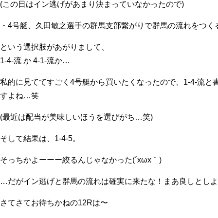
(この日はイン逃げがあまり決まっていなかったので)
・4号艇、久田敏之選手の群馬支部繋がりで群馬の流れをつく
という選択肢があがりまして、
1-4-流 か 4-1-流か…
私的に見ててすごく4号艇から買いたくなったので、1-4-流
すよね…笑
(最近は配当が美味しいほうを選びがち…笑)
そして結果は、1-4-5。
そっちかよーーー絞るんじゃなかった(´xωx｀)
…だがイン逃げと群馬の流れは確実に来たな！まあ良しとしよ
さてさてお待ちかねの12Rは〜