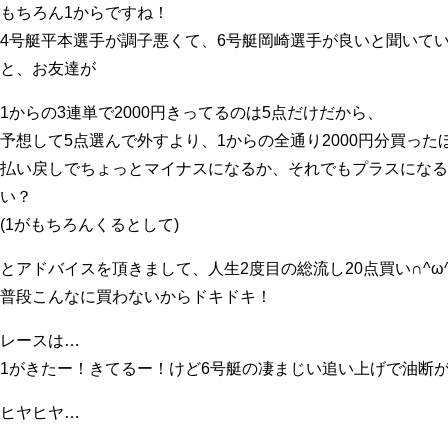
もちろん1からですね！
4号艇平本選手が調子悪くて、6号艇岡崎選手が良いと聞いて
と、お友達が
1からの3連単で2000円きってるのは5点だけだから、
予想して5点選んで外すより、1からの全通り2000円分買った
払い戻しでちょっとマイナスになるか、それでもプラスになる
い？
(1がもちろんくるとして)
とアドバイスを頂きまして、人生2度目の総流し20点買い∩^ω
普段こんなに買わないからドキドキ！
レースは…
1がきたー！きてるー！けど6号艇の凄まじい追い上げで油断
ヒヤヒヤ…