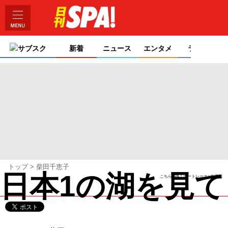
サブスク
新着
ニュース
エンタメ
ライフ
トップ
柴田千恵子
日本1の湖を見
こちらSPA！ボートレース>女子部