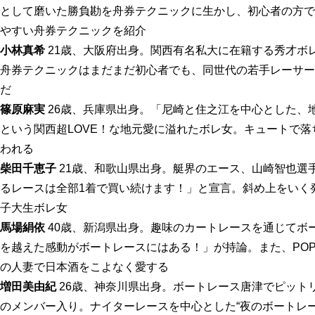
として磨いた勝負勘を舟券テクニックに生かし、初心者の方で
やすい舟券テクニックを紹介
小林真希
21歳、大阪府出身。関西有名私大に在籍する秀才ボ
舟券テクニックはまだまだ初心者でも、同世代の若手レーサー
だ
篠原麻実
26歳、兵庫県出身。「尼崎と住之江を中心とした、
という関西超LOVE！な地元愛に溢れたボレ女。キュートで落
われる
柴田千恵子
21歳、和歌山県出身。艇界のエース、山崎智也選
るレースは全部1着で買い続けます！」と宣言。斜め上をいく
子大生ボレ女
馬場絹依
40歳、新潟県出身。趣味のカートレースを通じてボ
を越えた感動がボートレースにはある！」が持論。また、PO
の人妻で日本酒をこよなく愛する
増田美由紀
26歳、神奈川県出身。ボートレース唐津でピット
のメンバー入り。ナイターレースを中心とした“夜のボートレ