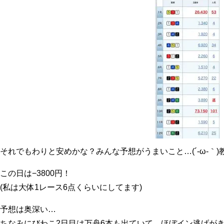
それでもわりと安めかな？みんな予想がうまいこと…(´-ω-｀
この日は−3800円！
(私は大体1レース6点くらいにしてます)
予想は奥深い…
ちなみにびわこ2日目は万舟6本も出ていて、ほぼイン逃げが