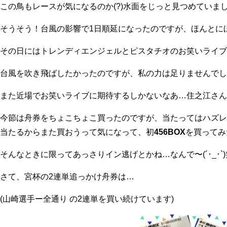
この鳥もレースが気になるのか(?)水面をじっと見つめていま
そうそう！台風の影響で1日順延になったのですが、ほんとに
その日にはトレンディエンジェルとピスタチオのお笑いライブ
台風を吹き飛ばしたかったのですが、私の力は足りませんでした…
また近場でお笑いライブに期待するしかないなあ…住之江さん
今節は舟券をちょこちょこ買ったのですが、当たってはハズレ
当たるからまた買おうって気になって、初
456BOX
を買ってみ
そんなときに限ってあっさりイン逃げとかね…なんで〜(´･_･`)
さて、宮杯の2連単追っかけ舟券は…
(山崎選手ー全通り の2連単を買い続けています)