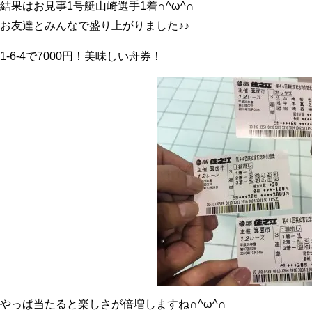
結果はお見事1号艇山崎選手1着∩^ω^∩
お友達とみんなで盛り上がりました♪♪
1-6-4で7000円！美味しい舟券！
やっぱ当たると楽しさが倍増しますね∩^ω^∩